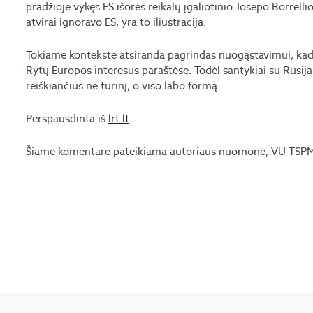
pradžioje vykęs ES išorės reikalų įgaliotinio Josepo Borrelli
atvirai ignoravo ES, yra to iliustracija.
Tokiame kontekste atsiranda pagrindas nuogąstavimui, kad ti
Rytų Europos interesus paraštėse. Todėl santykiai su Rusij
reiškiančius ne turinį, o viso labo formą.
Perspausdinta iš
lrt.lt
Šiame komentare pateikiama autoriaus nuomonė, VU TSPMI 