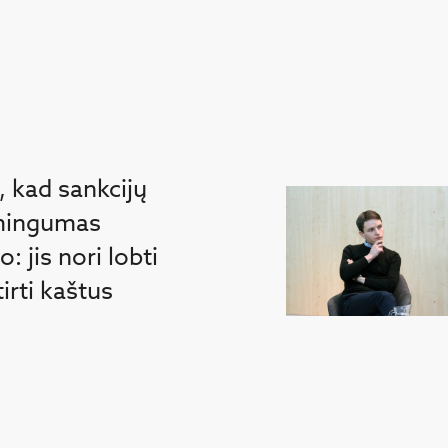
, kad sankcijų
smingumas
: jis nori lobti
irti kaštus