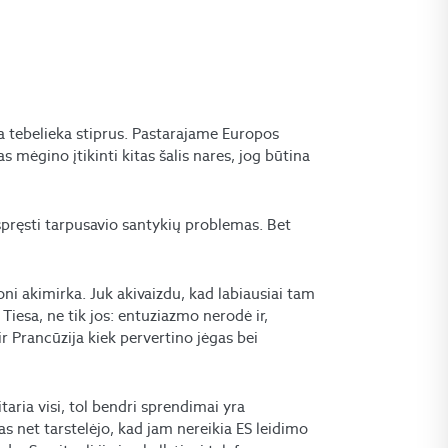
ija tebelieka stiprus. Pastarajame Europos
 mėgino įtikinti kitas šalis nares, jog būtina
spręsti tarpusavio santykių problemas. Bet
ni akimirka. Juk akivaizdu, kad labiausiai tam
 Tiesa, ne tik jos: entuziazmo nerodė ir,
ir Prancūzija kiek pervertino jėgas bei
taria visi, tol bendri sprendimai yra
s net tarstelėjo, kad jam nereikia ES leidimo