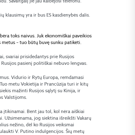
ndu. Savaitgalį jie jau kalbėjosi telefonu.
rių klausimų yra ir bus ES kasdienybės dalis.
 nebėra toks naivus. Juk ekonomiškai paveikios
us metus – tuo būtų buvę sunku patikėti.
ai, svariai prisidedantys prie Rusijos
 Rusijos pasienį politiškai nebuvo lengvas.
irtumus. Vidurio ir Rytų Europa, remdamasi
o metu Vokietija ir Prancūzija turi ir kitų
iekis mažinti Rusijos sąlytį su Kinija, ir
ms Valstijoms.
tikinamai. Bent jau tol, kol nėra aiškiai
iai. Užsimenama, jog siektina išreikšti Vakarų
mlius nežino, dėl ko Rusijos veiksmai
 sulaukti V. Putino indulgencijos. Šių metų