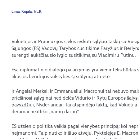
Linas Kojala, lrt.lt
Vokietijos ir Prancūzijos siekis ieškoti sąlyčio taškų su Rus
Sąjungos (ES) Vadovų Tarybos susitikime Paryžius ir Berlynas
surengti aukščiausio lygio susitikimą su Vladimiru Putinu.
Esą diplomatinio dialogo palaikymas yra vienintelis būdas 
likusios bendrijos valstybės šį siūlymą atmetė.
Ir Angelai Merkel, ir Emmanueliui Macronui tai nebuvo malo
priešinosi sąlyginai nedidelės Vidurio ir Rytų Europos šalys.
pavyzdžiui, Nyderlandai. Tai atspindėjo faktą, kad Vokietija 
deramai neatliko „namų darbų“.
ES užsienio politika veikia pagal vienybės principą: kol nepri
neįmanomi. Taip nutiko ir šiuo atveju. Pyktelėjęs E. Macrona