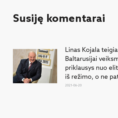
Susiję komentarai
Linas Kojala teigia
Baltarusijai veik
priklausys nuo elito
iš režimo, o ne pat
2021-06-20