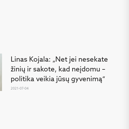
Linas Kojala: „Net jei nesekate
žinių ir sakote, kad neįdomu –
politika veikia jūsų gyvenimą“
2021-07-04