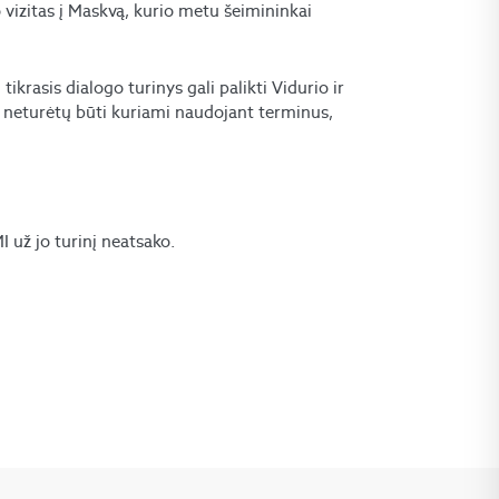
o vizitas į Maskvą, kurio metu šeimininkai
krasis dialogo turinys gali palikti Vidurio ir
a neturėtų būti kuriami naudojant terminus,
už jo turinį neatsako.