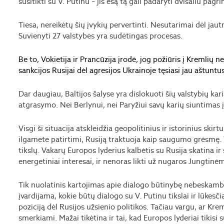
susitikti su V. Putinu – jis esą tą gali padaryti dvišaliu pagri
Tiesa, nereikėtų šių įvykių pervertinti. Nesutarimai dėl jaut
Suvienyti 27 valstybes yra sudėtingas procesas.
Be to, Vokietija ir Prancūzija įrodė, jog požiūris į Kremlių
sankcijos Rusijai dėl agresijos Ukrainoje tęsiasi jau aštunt
Dar daugiau, Baltijos šalyse yra dislokuoti šių valstybių kari
atgrasymo. Nei Berlynui, nei Paryžiui savų karių siuntimas į
Visgi ši situacija atskleidžia geopolitinius ir istorinius sk
ilgamete patirtimi, Rusiją traktuoja kaip saugumo grėsmę. Tu
tikslų. Vakarų Europos lyderius kalbėtis su Rusija skatina ir s
energetiniai interesai, ir nenoras likti už nugaros Jungtinė
Tik nuolatinis kartojimas apie dialogo būtinybę nebeskamba į
įvardijama, kokie būtų dialogo su V. Putinu tikslai ir lūkesč
poziciją dėl Rusijos užsienio politikos. Tačiau vargu, ar Kre
smerkiami. Mažai tikėtina ir tai, kad Europos lyderiai tikisi