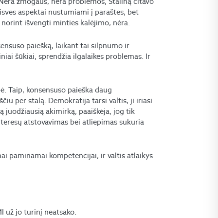
Nėra žmogaus, nėra problemos, Staliną citavo
svės aspektai nustumiami į paraštes, bet
, norint išvengti minties kalėjimo, nėra.
ensuso paiešką, laikant tai silpnumo ir
ai šūkiai, sprendžia ilgalaikes problemas. Ir
bė. Taip, konsensuso paieška daug
per stalą. Demokratija tarsi valtis, ji iriasi
ią juodžiausią akimirką, paaiškėja, jog tik
teresų atstovavimas bei atliepimas sukuria
ai paminamai kompetencijai, ir valtis atlaikys
už jo turinį neatsako.