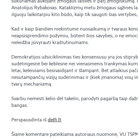
sukuriamas aukojant žmogaus laisves ir patį žmogiškumą. 
Anatolijus Rybakovas. Kataklizmų metu žmogaus sąžinės lai
ilguoju laikotarpiu kito būdo, kaip tik saugoti šias vertybes
Kad ir kaip šiandien niekintume nuosaikumą ir tvaraus kons
neapsisprendimo požymiu, būtent šios savybės, o ne emocini
neleidžia įsivyrauti kraštutinumams.
Demokratijos užsiciklinimas ties konsensusu yra jos stipry
sudėtingesnė bei keblesnė nei vienasmenis trankymas kumščiu 
lėtai, keleiviams besivaidijant ir šlampant. Bet atlaikius pač
nesutampančių vizijų suderinimas ir (kiek įmanoma) visų in
tvarų mechanizmą.
Svarbu nemesti kelio dėl takelio, parodyti pagarbą taip dažn
bangas.
Perspausdinta iš
delfi.lt
Šiame komentare pateikiama autoriaus nuomonė, VU TSPMI 