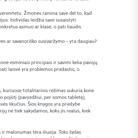
suverenitetu. Žmonės ramina save dėl to, kad
us. Individas leidžia save susaistyti
nkretus asmuo ar klasė, o pati liaudis.
svės ar savanoriško susivaržymo – yra daugiau?
jonė esminiais principais ir savimi kelia pavojų
pati laisvė yra problemos priežastis, o
s, kuriuose totalitarinis režimas sukuria kone
 pojūtį (pavyzdžiui, per somos tabletę),
svės likučius. Šios knygos yra priešybė
jų ne tiek sakydamos, koks jis realus, kiek
ir malonumas tėra iliuzija. Toks šydas