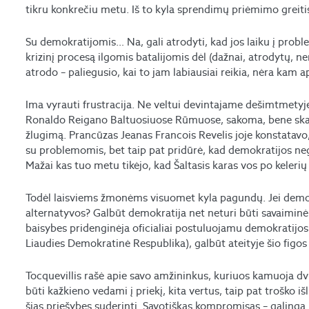
tikru konkrečiu metu. Iš to kyla sprendimų priėmimo greitis
Su demokratijomis… Na, gali atrodyti, kad jos laiku į probl
krizinį procesą ilgomis batalijomis dėl (dažnai, atrodytų, ner
atrodo – paliegusio, kai to jam labiausiai reikia, nėra kam a
Ima vyrauti frustracija. Ne veltui devintajame dešimtmety
Ronaldo Reigano Baltuosiuose Rūmuose, sakoma, bene ska
žlugimą. Prancūzas Jeanas Francois Revelis joje konstatavo,
su problemomis, bet taip pat pridūrė, kad demokratijos ne
Mažai kas tuo metu tikėjo, kad Šaltasis karas vos po keleri
Todėl laisviems žmonėms visuomet kyla pagundų. Jei demokr
alternatyvos? Galbūt demokratija net neturi būti savaiminė
baisybes pridenginėja oficialiai postuluojamu demokratijos
Liaudies Demokratinė Respublika), galbūt ateityje šio figos
Tocquevillis rašė apie savo amžininkus, kuriuos kamuoja dvi 
būti kažkieno vedami į priekį, kita vertus, taip pat troško išl
šias priešybes suderinti. Savotiškas kompromisas – galinga i