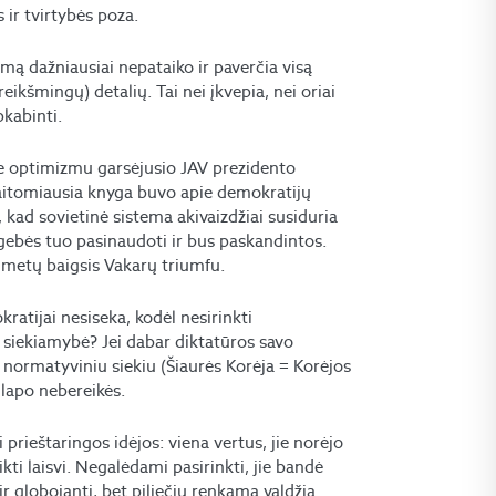
 ir tvirtybės poza.
emą dažniausiai nepataiko ir paverčia visą
eikšmingų) detalių. Tai nei įkvepia, nei oriai
pkabinti.
je optimizmu garsėjusio JAV prezidento
itomiausia knyga buvo apie demokratijų
 kad sovietinė sistema akivaizdžiai susiduria
gebės tuo pasinaudoti ir bus paskandintos.
ų metų baigsis Vakarų triumfu.
atijai nesiseka, kodėl nesirinkti
 siekiamybė? Jei dabar diktatūros savo
 normatyviniu siekiu (Šiaurės Korėja = Korėjos
 lapo nebereikės.
prieštaringos idėjos: viena vertus, jie norėjo
ikti laisvi. Negalėdami pasirinkti, jie bandė
r globojanti, bet piliečių renkama valdžia.