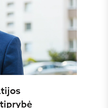
tijos
tiprybė