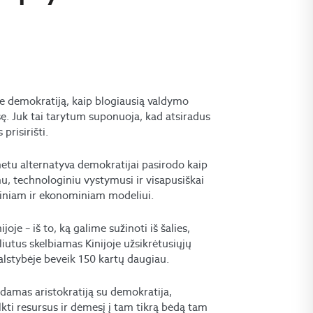
pie demokratiją, kaip blogiausią valdymo
usę. Juk tai tarytum suponuoja, kad atsiradus
risirišti.
tu alternatyva demokratijai pasirodo kaip
u, technologiniu vystymusi ir visapusiškai
tiniam ir ekonominiam modeliui.
joje – iš to, ką galime sužinoti iš šalies,
iutus skelbiamas Kinijoje užsikrėtusiųjų
valstybėje beveik 150 kartų daugiau.
ndamas aristokratiją su demokratija,
ti resursus ir dėmesį į tam tikrą bėdą tam