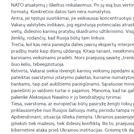
NATO atsakymų į iškeltus reikalavimus. Po jų esą bus verti
formatų. Konkrečios datos tam nėra numatytos.
Antra, jei tęstųsi susitikimai, jie veikiausiai koncentruotųsi 
Vakarų valstybės indikavo, jog egzistuoja potencialas atras
vietų, didesnio karinių pratybų skaidrumo užtikrinimo. Visg
ženklų, rodančių, kad Rusija būtų tam linkusi.
Trečia, kol kas nėra paneigta dalies įvairių ekspertų interpr
pradžių matė kaip dūmų uždangą. Kitaip tariant, nesėkmin
kariniams veiksmams pradėti. Nors praėjusią savaitę „trenk
šiuo keliu, tebeegzistuoja.
Ketvirta, Vakarai siekia išvengti karinių veiksmų įspėdami a
pateiktas svarstymui įstatymo paketas, kuriame numatytos g
bankams, taip pat aukštiems pareigūnams. Sąrašuose minima
paviešinti jo valdomi turtai ir pajamos. Manoma, kad tai galė
pakenkė Aleksejaus Navalno ir jo bendražygių tyrimai.
Tiesa, svarstoma, ar europiečiai būtų pasiryžę žengti tokių
priklausomybė nuo Rusijos šaltuoju metų periodu tampa r
Apibendrinant, situacija išlieka įtempta. Ukrainos pasienyj
įplieksti tiek mažesnį, tiek didesnį konfliktą. Be to, praėju
kibernetinė ataka prieš Ukrainos institucijas. Grėsmę tik dar