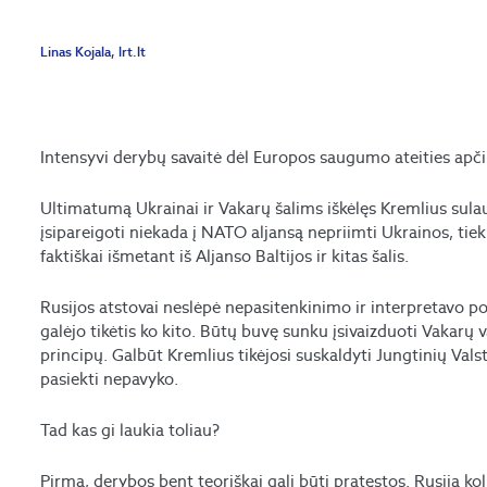
Linas Kojala, lrt.lt
Intensyvi derybų savaitė dėl Europos saugumo ateities apč
Ultimatumą Ukrainai ir Vakarų šalims iškėlęs Kremlius sulau
įsipareigoti niekada į NATO aljansą nepriimti Ukrainos, tiek 
faktiškai išmetant iš Aljanso Baltijos ir kitas šalis.
Rusijos atstovai neslėpė nepasitenkinimo ir interpretavo pok
galėjo tikėtis ko kito. Būtų buvę sunku įsivaizduoti Vakarų 
principų. Galbūt Kremlius tikėjosi suskaldyti Jungtinių Valst
pasiekti nepavyko.
Tad kas gi laukia toliau?
Pirma, derybos bent teoriškai gali būti pratęstos. Rusija kol 