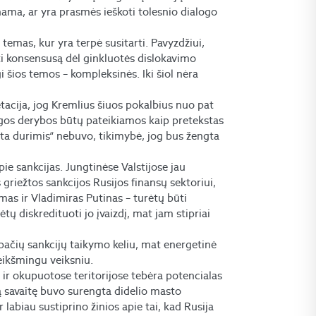
nama, ar yra prasmės ieškoti tolesnio dialogo
į temas, kur yra terpė susitarti. Pavyzdžiui,
ti konsensusą dėl ginkluotės dislokavimo
i šios temos – kompleksinės. Iki šiol nėra
etacija, jog Kremlius šiuos pokalbius nuo pat
gos derybos būtų pateikiamos kaip pretekstas
ta durimis“ nebuvo, tikimybė, jog bus žengta
pie sankcijas. Jungtinėse Valstijose jau
riežtos sankcijos Rusijos finansų sektoriui,
s ir Vladimiras Putinas – turėtų būti
tų diskredituoti jo įvaizdį, mat jam stipriai
 pačių sankcijų taikymo keliu, mat energetinė
eikšmingu veiksniu.
e ir okupuotose teritorijose tebėra potencialas
sią savaitę buvo surengta didelio masto
 labiau sustiprino žinios apie tai, kad Rusija