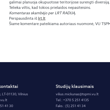
galimai planuoja okupuotose teritorijose surengti diversiją
Telieka viltis, kad tokios prielaidos nepasiteisins.
Komentaras skambėjo per LRT RADIJĄ.
Perspausdinta iš
lrt.lt
Šiame komentare pateikiama autoriaus nuomonė, VU TSPMI 
kontaktai
Studijų klausimais
, LT-01130, Vilnius
vilius.mickunas@tspmi.vu.lt
vu.lt
Tel.: +370 5 251 4135
251 41 30
Faks.: (5) 251 41 34