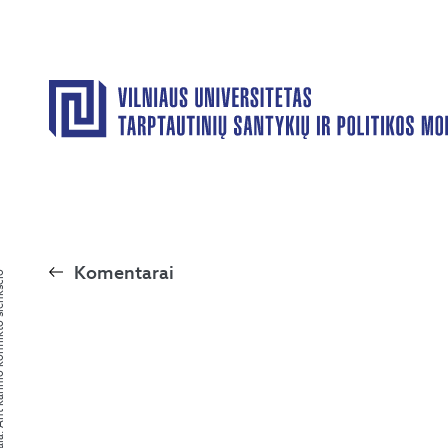
Komentarai
 konflikto slenksčio