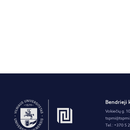
Bendrieji 
Vokiečių g. 10
tspmi@tspmi.
Tel.: +370 5 