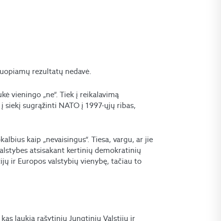
iuopiamų rezultatų nedavė.
kė vieningo „ne“. Tiek į reikalavimą
į siekį sugrąžinti NATO į 1997-ųjų ribas,
albius kaip „nevaisingus“. Tiesa, vargu, ar jie
valstybes atsisakant kertinių demokratinių
ijų ir Europos valstybių vienybę, tačiau to
kas laukia rašytinių Jungtinių Valstijų ir