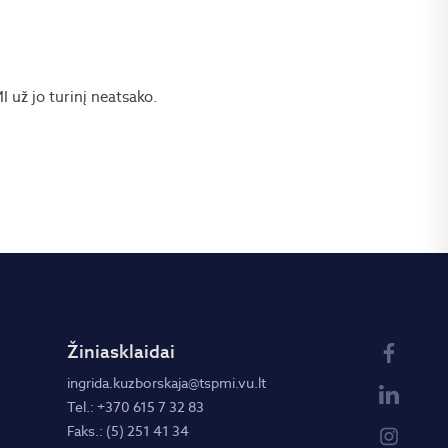
.
už jo turinį neatsako.
Žiniasklaidai
ingrida.kuzborskaja@tspmi.vu.lt
Tel.: +370 615 7 32 83
Faks.: (5) 251 41 34