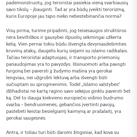
pademonstruotų, jog teroristai pasiekia vieną svarbiausių
savo tikslų – įbauginti. Tad ar yra būdų įveikti terorizmą,
kuris Europoje jau tapo nieko nebestebinančia norma?
Visų pirma, turime pripažinti, jog teisėsaugos struktūros
nėra beviltiškos ir gausybei išpuolių sėkmingai užkerta
kelią. Vien pernai tokiu būdu išvengta devyniasdešimties
kruvinų atakų, daugelis kurių siejami su islamo radikalais.
Tačiau teroristai adaptuojasi, ir transporto priemonių
panaudojimas yra to pavyzdys. Išsinuomoti arba pavogti
furgoną bei paversti jį žudymo mašina yra gerokai
lengviau, nei užgrobti lėktuvą arba išvengti būti
sučiuptam su sprogmenimis. Todėl „Islamo valstybės“
džihadistai ne kartą ragino savo sekėjus ginklu paversti bet
ką. Dėl to išauga kiekvieno europiečio vidinio budrumo
svarba – bendruomenės, gebančios įvertinti pavojų,
pastebėti keistai besielgiantį kaimyną ar prašalaitį, yra
gerokai saugesnės.
Antra, ir toliau turi būti daromi žingsniai, kad kova su