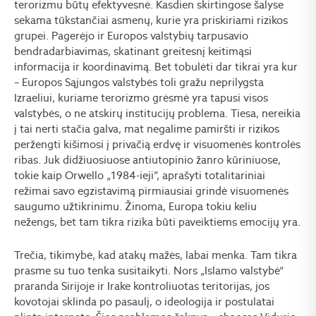
terorizmu būtų efektyvesnė. Kasdien skirtingose šalyse
sekama tūkstančiai asmenų, kurie yra priskiriami rizikos
grupei. Pagerėjo ir Europos valstybių tarpusavio
bendradarbiavimas, skatinant greitesnį keitimąsi
informacija ir koordinavimą. Bet tobulėti dar tikrai yra kur
– Europos Sąjungos valstybės toli gražu neprilygsta
Izraeliui, kuriame terorizmo grėsmė yra tapusi visos
valstybės, o ne atskirų institucijų problema. Tiesa, nereikia
į tai nerti stačia galva, mat negalime pamiršti ir rizikos
peržengti kišimosi į privačią erdvę ir visuomenės kontrolės
ribas. Juk didžiuosiuose antiutopinio žanro kūriniuose,
tokie kaip Orwello „1984-ieji”, aprašyti totalitariniai
režimai savo egzistavimą pirmiausiai grindė visuomenės
saugumo užtikrinimu. Žinoma, Europa tokiu keliu
nežengs, bet tam tikra rizika būti paveiktiems emocijų yra.
Trečia, tikimybė, kad atakų mažės, labai menka. Tam tikra
prasme su tuo tenka susitaikyti. Nors „Islamo valstybė“
praranda Sirijoje ir Irake kontroliuotas teritorijas, jos
kovotojai sklinda po pasaulį, o ideologija ir postulatai