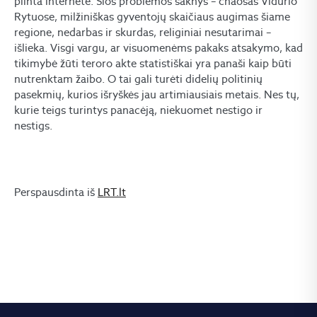
plinta internete. Šios problemos šaknys – chaosas Vidurio
Rytuose, milžiniškas gyventojų skaičiaus augimas šiame
regione, nedarbas ir skurdas, religiniai nesutarimai –
išlieka. Visgi vargu, ar visuomenėms pakaks atsakymo, kad
tikimybė žūti teroro akte statistiškai yra panaši kaip būti
nutrenktam žaibo. O tai gali turėti didelių politinių
pasekmių, kurios išryškės jau artimiausiais metais. Nes tų,
kurie teigs turintys panacėją, niekuomet nestigo ir
nestigs.
Perspausdinta iš
LRT.lt