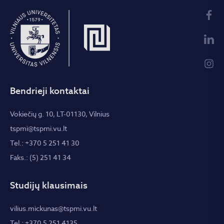
Bendrieji kontaktai
Vokiečių g. 10, LT-01130, Vilnius
tspmi@tspmi.vu.lt
Tel.: +370 5 251 41 30
Faks.: (5) 251 41 34
Studijų klausimais
vilius.mickunas@tspmi.vu.lt
Tel.: +370 5 251 4135