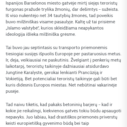
Ispanijos Barselonos miesto gatvėje mirtį siejęs teroristų
furgonas pražudė trylika žmonių, dar dešimtys – sužeista.
Iš viso nukentėjo net 34 tautybių žmonės, tad poveikis
buvo milžiniškas visame pasaulyje. Kaltę už tai prisiėmė
„Islamo valstybė“, kurios skleidžiama neapykantos
ideologija išlieka milžiniška grėsme.
Tai buvo jau septintasis su transporto priemonėmis
tiesiogiai susijęs išpuolis Europoje per pastaruosius metus.
Ir, deja, veikiausiai ne paskutinis. Žvelgiant į penkerių metų
laikotarpį, teroristų taikinyje dažniausiai atsidurdavo
Jungtinė Karalystė, gerokai lenkianti Prancūziją ir
Vokietiją. Bet potencialiai teroristų taikinyje gali būti bet
kuris didesnis Europos miestas. Net nebūtinai vakarinėje
pusėje.
Tad naivu tikėtis, kad pakaks betoninių barjerų – kad ir
kokie jie reikalingi, kiekvienos gatvės tokiu būdu apsaugoti
nepavyks. Juo labiau, kad drastiškos priemonės priverstų
keisti europietišką gyvenimo būdą bei taip