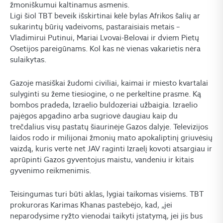
žmoniškumui kaltinamus asmenis.
Ligi šiol TBT beveik išskirtinai kėlė bylas Afrikos šalių ar
sukarintų būrių vadeivoms, pastaraisiais metais –
Vladimirui Putinui, Mariai Lvovai-Belovai ir dviem Pietų
Osetijos pareigūnams. Kol kas nė vienas vakarietis nėra
sulaikytas.
Gazoje masiškai žudomi civiliai, kaimai ir miesto kvartalai
sulyginti su žeme tiesiogine, o ne perkeltine prasme. Ką
bombos pradeda, Izraelio buldozeriai užbaigia. Izraelio
pajėgos apgadino arba sugriovė daugiau kaip du
trečdalius visų pastatų šiaurinėje Gazos dalyje. Televizijos
laidos rodo ir milijonai žmonių mato apokaliptinį griuvėsių
vaizdą, kuris vertė net JAV raginti Izraelį kovoti atsargiau ir
aprūpinti Gazos gyventojus maistu, vandeniu ir kitais
gyvenimo reikmenimis.
Teisingumas turi būti aklas, lygiai taikomas visiems. TBT
prokuroras Karimas Khanas pastebėjo, kad, „jei
neparodysime ryžto vienodai taikyti įstatymą, jei jis bus