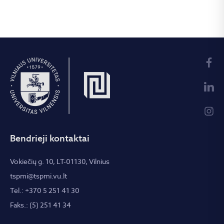
Bendrieji kontaktai
Vokiečių g. 10, LT-01130, Vilnius
tspmi@tspmi.vu.lt
Tel.: +370 5 251 41 30
Faks.: (5) 251 41 34