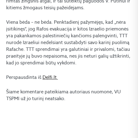
rimtas žingsnis atgal, ir tai suteiktų paguodos V. Putinui ir
kitiems žmogaus teisių pažeidėjams.
Viena bėda – ne bėda. Penktadienį pažymėjęs, kad „nėra
įsitikinęs“, jog Rafos evakuacija ir kitos Izraelio priemonės
yra pakankamos palestiniečių kančioms palengvinti, TTT
nurodė Izraeliui nedelsiant sustabdyti savo karinį puolimą
Rafache. TTT sprendimai yra galutiniai ir privalomi, tačiau
praeityje jų buvo nepaisoma, nes jis neturi galių užtikrinti,
kad jo sprendimai būtų vykdomi.
Perspausdinta iš
Delfi.lt
Šiame komentare pateikiama autoriaus nuomonė, VU
TSPMI už jo turinį neatsako.