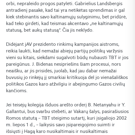
orbi, nepraleido progos patylėti. Gabrielius Landsbergis
antradienį pasakė, kad tai yra netikėtas sprendimas ir gal
kiek stebinantis savo kaltinamųjų sulyginimu, bet pridūrė,
kad teko girdėti, kad teismas akcentavo „ne kaltinamųjų
statusą, bet aukų statusą“. Čia jis neklydo.
Didėjant jAV prezidento rinkimų kampanijos aistroms,
reikia laukti, kad nemažai abiejų partijų politikų varžysis
vieni su kitais, siekdami sugalvoti būdų nubausti TBT ir jos
pareigūnus. J. Bidenas nesipriešins šiam procesui, nors
neaišku, ar jis prisidės, juolab, kad jau dabar nemažai
buvusių jo rinkėjų jį smarkiai kritikuoja dėl jo vienašališkos
politikos Gazos karo atžvilgiu ir abejingumo Gazos civilių
kančioms.
Jei teisėjų kolegija išduos arešto orderį B. Netanyahu ir Y.
Gallantui, bus svarbu stebėti, ar Vakarų šalys, pasirašiusios
Romos statutą – TBT steigimo sutartį, kuri įsigaliojo 2002
m. liepos 1 d., – laikysis savo įsipareigojimo suimti ir
išsiųsti į Hagą karo nusikaltimais ir nusikaltimais