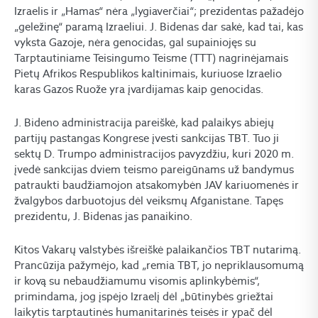
Izraelis ir „Hamas“ nėra „lygiaverčiai“; prezidentas pažadėjo
„geležinę“ paramą Izraeliui. J. Bidenas dar sakė, kad tai, kas
vyksta Gazoje, nėra genocidas, gal supainiojęs su
Tarptautiniame Teisingumo Teisme (TTT) nagrinėjamais
Pietų Afrikos Respublikos kaltinimais, kuriuose Izraelio
karas Gazos Ruože yra įvardijamas kaip genocidas.
J. Bideno administracija pareiškė, kad palaikys abiejų
partijų pastangas Kongrese įvesti sankcijas TBT. Tuo ji
sektų D. Trumpo administracijos pavyzdžiu, kuri 2020 m.
įvedė sankcijas dviem teismo pareigūnams už bandymus
patraukti baudžiamojon atsakomybėn JAV kariuomenės ir
žvalgybos darbuotojus dėl veiksmų Afganistane. Tapęs
prezidentu, J. Bidenas jas panaikino.
Kitos Vakarų valstybės išreiškė palaikančios TBT nutarimą.
Prancūzija pažymėjo, kad „remia TBT, jo nepriklausomumą
ir kovą su nebaudžiamumu visomis aplinkybėmis“,
primindama, jog įspėjo Izraelį dėl „būtinybės griežtai
laikytis tarptautinės humanitarinės teisės ir ypač dėl