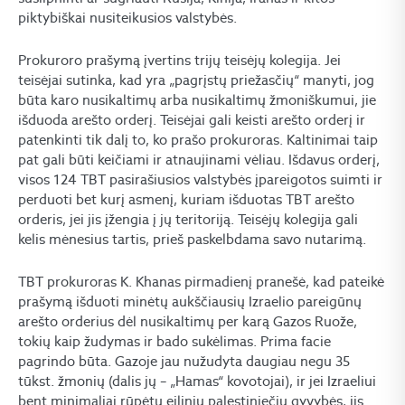
piktybiškai nusiteikusios valstybės.
Prokuroro prašymą įvertins trijų teisėjų kolegija. Jei
teisėjai sutinka, kad yra „pagrįstų priežasčių“ manyti, jog
būta karo nusikaltimų arba nusikaltimų žmoniškumui, jie
išduoda arešto orderį. Teisėjai gali keisti arešto orderį ir
patenkinti tik dalį to, ko prašo prokuroras. Kaltinimai taip
pat gali būti keičiami ir atnaujinami vėliau. Išdavus orderį,
visos 124 TBT pasirašiusios valstybės įpareigotos suimti ir
perduoti bet kurį asmenį, kuriam išduotas TBT arešto
orderis, jei jis įžengia į jų teritoriją. Teisėjų kolegija gali
kelis mėnesius tartis, prieš paskelbdama savo nutarimą.
TBT prokuroras K. Khanas pirmadienį pranešė, kad pateikė
prašymą išduoti minėtų aukščiausių Izraelio pareigūnų
arešto orderius dėl nusikaltimų per karą Gazos Ruože,
tokių kaip žudymas ir bado sukėlimas. Prima facie
pagrindo būta. Gazoje jau nužudyta daugiau negu 35
tūkst. žmonių (dalis jų – „Hamas“ kovotojai), ir jei Izraeliui
bent minimaliai rūpėtų eilinių palestiniečių gyvybės, jis