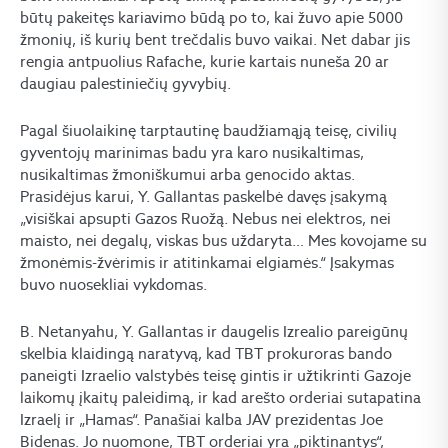
būtų pakeitęs kariavimo būdą po to, kai žuvo apie 5000
žmonių, iš kurių bent trečdalis buvo vaikai. Net dabar jis
rengia antpuolius Rafache, kurie kartais nuneša 20 ar
daugiau palestiniečių gyvybių.
Pagal šiuolaikinę tarptautinę baudžiamąją teisę, civilių
gyventojų marinimas badu yra karo nusikaltimas,
nusikaltimas žmoniškumui arba genocido aktas.
Prasidėjus karui, Y. Gallantas paskelbė davęs įsakymą
„visiškai apsupti Gazos Ruožą. Nebus nei elektros, nei
maisto, nei degalų, viskas bus uždaryta… Mes kovojame su
žmonėmis-žvėrimis ir atitinkamai elgiamės.“ Įsakymas
buvo nuosekliai vykdomas.
B. Netanyahu, Y. Gallantas ir daugelis Izrealio pareigūnų
skelbia klaidingą naratyvą, kad TBT prokuroras bando
paneigti Izraelio valstybės teisę gintis ir užtikrinti Gazoje
laikomų įkaitų paleidimą, ir kad arešto orderiai sutapatina
Izraelį ir „Hamas“. Panašiai kalba JAV prezidentas Joe
Bidenas. Jo nuomone, TBT orderiai yra „piktinantys“,