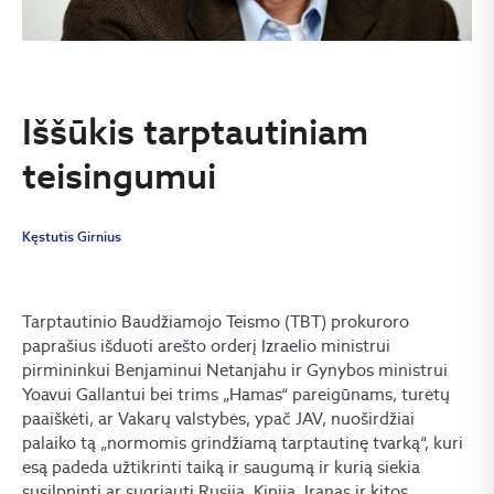
Iššūkis tarptautiniam
teisingumui
Kęstutis Girnius
Tarptautinio Baudžiamojo Teismo (TBT) prokuroro
paprašius išduoti arešto orderį Izraelio ministrui
pirmininkui Benjaminui Netanjahu ir Gynybos ministrui
Yoavui Gallantui bei trims „Hamas“ pareigūnams, turėtų
paaiškėti, ar Vakarų valstybės, ypač JAV, nuoširdžiai
palaiko tą „normomis grindžiamą tarptautinę tvarką“, kuri
esą padeda užtikrinti taiką ir saugumą ir kurią siekia
susilpninti ar sugriauti Rusija, Kinija, Iranas ir kitos