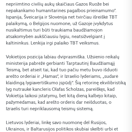
nepriimtino civilių aukų skaičiaus Gazos Ruože bei
nepakankamo humanitarinės pagalbos prieinamumo“.
Ispanija, Šveicarija ir Slovėnija net tvirčiau išreiškė TBT
palaikymą, o Belgijos nuomone, už Gazoje įvykdytus
nusikaltimus turi būti traukiama baudžiamojon
atsakomybėn aukščiausiu lygiu, neatsižvelgiant į
kaltininkus. Lenkija irgi palaiko TBT veiksmus.
Vokietijos pozicija labiau dviprasmiška. Užsienio reikalų
ministerija pabrėžė gerbianti Tarptautinį Baudžiamąjį
Teismą, bet atseit tai, kad tuo pačiu metu buvo išduoti
arešto orderiai ir „Hamas“, ir Izraelio lyderiams, „sudarė
klaidingą lygiavertiškumo įspūdį“. Šią retorinę ekvilibristiką
lyg nutraukė kancleris Olafas Scholzas, pareiškęs, kad
Vokietija laikosi įstatymų, bet kitą dieną kalbėjo kitaip,
pažymėdamas, kad arešto orderis dar neišduotas, o
Izraelis turi nepriklausomą teismų sistemą.
Lietuvos lyderiai, linkę savo nuomonę dėl Rusijos,
Ukrainos, ir Baltarusijos politikos skubiai skelbti urbi et