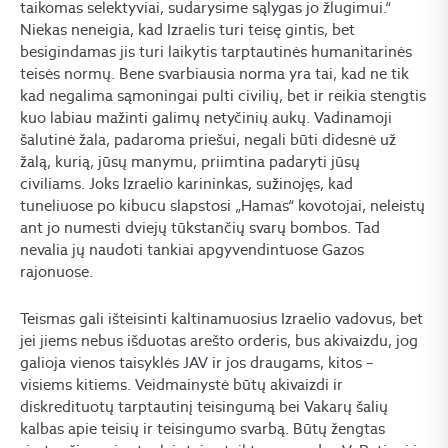
taikomas selektyviai, sudarysime sąlygas jo žlugimui.“
Niekas neneigia, kad Izraelis turi teisę gintis, bet
besigindamas jis turi laikytis tarptautinės humanitarinės
teisės normų. Bene svarbiausia norma yra tai, kad ne tik
kad negalima sąmoningai pulti civilių, bet ir reikia stengtis
kuo labiau mažinti galimų netyčinių aukų. Vadinamoji
šalutinė žala, padaroma priešui, negali būti didesnė už
žalą, kurią, jūsų manymu, priimtina padaryti jūsų
civiliams. Joks Izraelio karininkas, sužinojęs, kad
tuneliuose po kibucu slapstosi „Hamas“ kovotojai, neleistų
ant jo numesti dviejų tūkstančių svarų bombos. Tad
nevalia jų naudoti tankiai apgyvendintuose Gazos
rajonuose.
Teismas gali išteisinti kaltinamuosius Izraelio vadovus, bet
jei jiems nebus išduotas arešto orderis, bus akivaizdu, jog
galioja vienos taisyklės JAV ir jos draugams, kitos –
visiems kitiems. Veidmainystė būtų akivaizdi ir
diskredituotų tarptautinį teisingumą bei Vakarų šalių
kalbas apie teisių ir teisingumo svarbą. Būtų žengtas