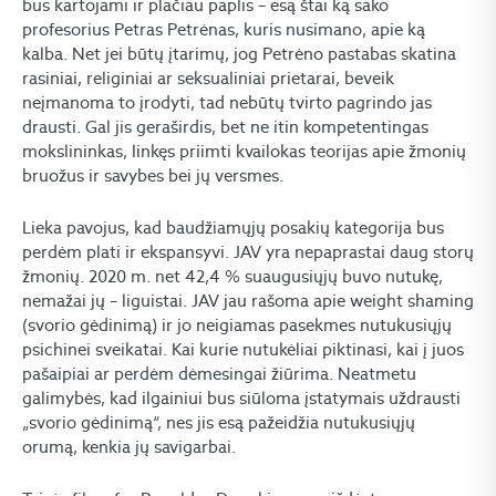
bus kartojami ir plačiau paplis – esą štai ką sako
profesorius Petras Petrėnas, kuris nusimano, apie ką
kalba. Net jei būtų įtarimų, jog Petrėno pastabas skatina
rasiniai, religiniai ar seksualiniai prietarai, beveik
neįmanoma to įrodyti, tad nebūtų tvirto pagrindo jas
drausti. Gal jis geraširdis, bet ne itin kompetentingas
mokslininkas, linkęs priimti kvailokas teorijas apie žmonių
bruožus ir savybes bei jų versmes.
Lieka pavojus, kad baudžiamųjų posakių kategorija bus
perdėm plati ir ekspansyvi. JAV yra nepaprastai daug storų
žmonių. 2020 m. net 42,4 % suaugusiųjų buvo nutukę,
nemažai jų – liguistai. JAV jau rašoma apie weight shaming
(svorio gėdinimą) ir jo neigiamas pasekmes nutukusiųjų
psichinei sveikatai. Kai kurie nutukėliai piktinasi, kai į juos
pašaipiai ar perdėm dėmesingai žiūrima. Neatmetu
galimybės, kad ilgainiui bus siūloma įstatymais uždrausti
„svorio gėdinimą“, nes jis esą pažeidžia nutukusiųjų
orumą, kenkia jų savigarbai.