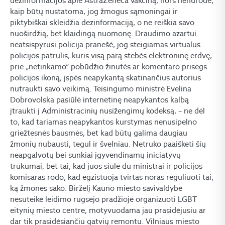
dezinformacijos apie AstraZeneca vakciną, nors nenurodė,
kaip būtų nustatoma, jog žmogus sąmoningai ir
piktybiškai skleidžia dezinformaciją, o ne reiškia savo
nuoširdžią, bet klaidingą nuomonę. Draudimo azartui
neatsispyrusi policija pranešė, jog steigiamas virtualus
policijos patrulis, kuris visą parą stebės elektroninę erdvę,
prie „netinkamo“ pobūdžio žinutės ar komentaro prisegs
policijos ikoną, įspės neapykantą skatinančius autorius
nutraukti savo veikimą. Teisingumo ministrė Evelina
Dobrovolska pasiūlė internetinę neapykantos kalbą
įtraukti į Administracinių nusižengimų kodeksą, – ne dėl
to, kad tariamas neapykantos kurstymas nenusipelno
griežtesnės bausmės, bet kad būtų galima daugiau
žmonių nubausti, tegul ir švelniau. Netruko paaiškėti šių
neapgalvotų bei sunkiai įgyvendinamų iniciatyvų
trūkumai, bet tai, kad juos siūlė du ministrai ir policijos
komisaras rodo, kad egzistuoja tvirtas noras reguliuoti tai,
ką žmonės sako. Birželį Kauno miesto savivaldybė
nesuteikė leidimo rugsėjo pradžioje organizuoti LGBT
eitynių miesto centre, motyvuodama jau prasidėjusiu ar
dar tik prasidėsiančiu gatvių remontu. Vilniaus miesto