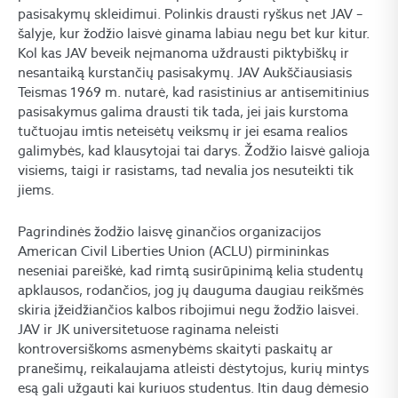
pasisakymų skleidimui. Polinkis drausti ryškus net JAV –
šalyje, kur žodžio laisvė ginama labiau negu bet kur kitur.
Kol kas JAV beveik neįmanoma uždrausti piktybiškų ir
nesantaiką kurstančių pasisakymų. JAV Aukščiausiasis
Teismas 1969 m. nutarė, kad rasistinius ar antisemitinius
pasisakymus galima drausti tik tada, jei jais kurstoma
tučtuojau imtis neteisėtų veiksmų ir jei esama realios
galimybės, kad klausytojai tai darys. Žodžio laisvė galioja
visiems, taigi ir rasistams, tad nevalia jos nesuteikti tik
jiems.
Pagrindinės žodžio laisvę ginančios organizacijos
American Civil Liberties Union (ACLU) pirmininkas
neseniai pareiškė, kad rimtą susirūpinimą kelia studentų
apklausos, rodančios, jog jų dauguma daugiau reikšmės
skiria įžeidžiančios kalbos ribojimui negu žodžio laisvei.
JAV ir JK universitetuose raginama neleisti
kontroversiškoms asmenybėms skaityti paskaitų ar
pranešimų, reikalaujama atleisti dėstytojus, kurių mintys
esą gali užgauti kai kuriuos studentus. Itin daug dėmesio