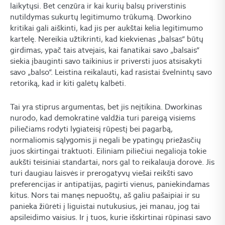
laikytųsi. Bet cenzūra ir kai kurių balsų priverstinis
nutildymas sukurtų legitimumo trūkumą. Dworkino
kritikai gali aiškinti, kad jis per aukštai kelia legitimumo
kartelę. Nereikia užtikrinti, kad kiekvienas „balsas“ būtų
girdimas, ypač tais atvejais, kai fanatikai savo „balsais“
siekia įbauginti savo taikinius ir priversti juos atsisakyti
savo „balso“. Leistina reikalauti, kad rasistai švelnintų savo
retoriką, kad ir kiti galėtų kalbėti.
Tai yra stiprus argumentas, bet jis neįtikina. Dworkinas
nurodo, kad demokratinė valdžia turi pareigą visiems
piliečiams rodyti lygiateisį rūpestį bei pagarbą,
normaliomis sąlygomis ji negali be ypatingų priežasčių
juos skirtingai traktuoti. Eiliniam piliečiui negalioja tokie
aukšti teisiniai standartai, nors gal to reikalauja dorovė. Jis
turi daugiau laisvės ir prerogatyvų viešai reikšti savo
preferencijas ir antipatijas, pagirti vienus, paniekindamas
kitus. Nors tai manęs nepuoštų, aš galiu pašaipiai ir su
panieka žiūrėti į liguistai nutukusius, jei manau, jog tai
apsileidimo vaisius. Ir į tuos, kurie išskirtinai rūpinasi savo