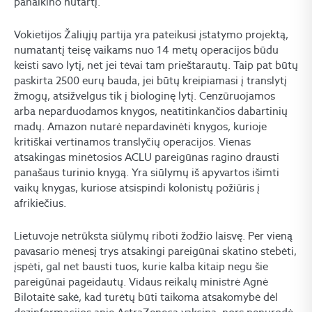
panaikino nutartį.
Vokietijos Žaliųjų partija yra pateikusi įstatymo projektą,
numatantį teisę vaikams nuo 14 metų operacijos būdu
keisti savo lytį, net jei tėvai tam prieštarautų. Taip pat būtų
paskirta 2500 eurų bauda, jei būtų kreipiamasi į translytį
žmogų, atsižvelgus tik į biologinę lytį. Cenzūruojamos
arba neparduodamos knygos, neatitinkančios dabartinių
madų. Amazon nutarė nepardavinėti knygos, kurioje
kritiškai vertinamos translyčių operacijos. Vienas
atsakingas minėtosios ACLU pareigūnas ragino drausti
panašaus turinio knygą. Yra siūlymų iš apyvartos išimti
vaikų knygas, kuriose atsispindi kolonistų požiūris į
afrikiečius.
Lietuvoje netrūksta siūlymų riboti žodžio laisvę. Per vieną
pavasario mėnesį trys atsakingi pareigūnai skatino stebėti,
įspėti, gal net bausti tuos, kurie kalba kitaip negu šie
pareigūnai pageidautų. Vidaus reikalų ministrė Agnė
Bilotaitė sakė, kad turėtų būti taikoma atsakomybė dėl