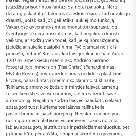
kartais negalima apsieiti be ironijos, satyros, groteskinių
įvaizdžių prisodrintos fantazijos, netgi pajuokų. Nėra
deramų pakaitalų šitokioms išraiškos rūšims, tad nevalia jų
drausti, juolab kad jos gali atlikti auklėjimo funkciją.
Vakaruose gyvenantys musulmonai turi suprasti, jog
šventvagystė nėra nusikaltimas, kad negalima drausti
veiksmų ar žodžių vien todėl, kad jie ką nors užgauna,
įžeidžia ar sukelia pasipiktinimą. Tyčiojamasi ne tik iš
pranašo, bet ir iš Kristaus, kartais gerokai pikčiau. Antai
1987 m. amerikiečių menininko Andreso Serrano
fotografijoje Immersion (Piss Christ) (Panardinimas –
Myžalų Kristus) buvo vaizduojamas nedidelis plastikinis
kryžius, panardintas į menininko šlapimo stiklinaitę.
Teikiama pirmenybė žodžio ir minties laisvei, asmenų
teisei išreikšti savo įsitikinimus, tad ir realizuoti savo
autonomiją. Negalima žodžio laisvės paaukoti, siekiant
apsaugoti tuos, kuriems tos laisvės raiška kelia
pasipiktinimą ar pasibjaurėjimą. Negalima vienuolyno
normų primesti platesnei visuomenei. Tokios normos
labiau apsaugotų jautriuosius ir pažeidžiamesniuosius, bet
jų kaina būtų per aukšta, ribojimai skurdintų gyvenimą,