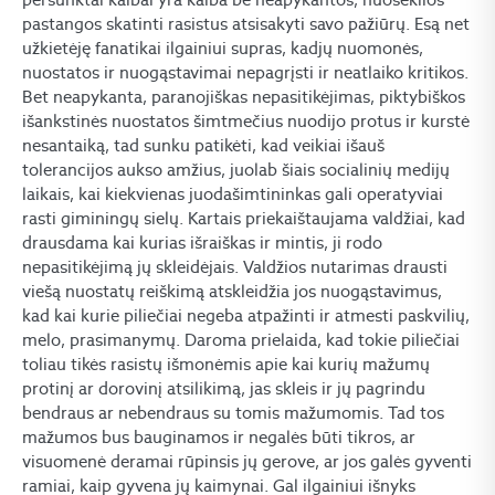
pastangos skatinti rasistus atsisakyti savo pažiūrų. Esą net
užkietėję fanatikai ilgainiui supras, kadjų nuomonės,
nuostatos ir nuogąstavimai nepagrįsti ir neatlaiko kritikos.
Bet neapykanta, paranojiškas nepasitikėjimas, piktybiškos
išankstinės nuostatos šimtmečius nuodijo protus ir kurstė
nesantaiką, tad sunku patikėti, kad veikiai išauš
tolerancijos aukso amžius, juolab šiais socialinių medijų
laikais, kai kiekvienas juodašimtininkas gali operatyviai
rasti giminingų sielų. Kartais priekaištaujama valdžiai, kad
drausdama kai kurias išraiškas ir mintis, ji rodo
nepasitikėjimą jų skleidėjais. Valdžios nutarimas drausti
viešą nuostatų reiškimą atskleidžia jos nuogąstavimus,
kad kai kurie piliečiai negeba atpažinti ir atmesti paskvilių,
melo, prasimanymų. Daroma prielaida, kad tokie piliečiai
toliau tikės rasistų išmonėmis apie kai kurių mažumų
protinį ar dorovinį atsilikimą, jas skleis ir jų pagrindu
bendraus ar nebendraus su tomis mažumomis. Tad tos
mažumos bus bauginamos ir negalės būti tikros, ar
visuomenė deramai rūpinsis jų gerove, ar jos galės gyventi
ramiai, kaip gyvena jų kaimynai. Gal ilgainiui išnyks