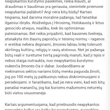
neapykantos kurstymo pasekmes, reikia klausti, ar
draudimas ir baudimas yra geriausia, vienintelė priemonė
neapykantai pažaboti? Argi nėra kitų būdų? Kartais
teigiama, kad daroma moralinė pažanga, tad fanatikai
ilgainiui išnyks. Atsižvelgus į Hirosimą, Holokaustą ir kitus
genocido atvejus, neaišku, kiek šis optimizmas
pateisinamas. Bet reikia pripažinti, kad bausmės švelnėja,
atsisakyta itin žiaurių papročių ir teisinių normų – raganos
ir eretikai nebėra deginami, žmonės labiau linkę toleruoti
skirtingų kultūrų, religijų ir rasių atstovus. Net jei pažanga
būtų reali ir turėtume tvirtą pagrindą manyti, kad ji tęsis ir
nebus staiga nutraukta, nuo neapykantos kurstymo
nukenčia žmonės čia ir dabar. Juodaodžiams ar
niekinamos sektos nariams būtų menka paguoda žinoti,
jog po 100 metų jų palikuonys nebus diskriminuojami ir
persekiojami. ir fanatikams, kad jie nėra vieni, kad esti kitų
panašiai manančių, jog kai kurioms mažumoms neturėtų
būti vietos visuomenėje.
Kartais argumentuojama, kad priešnuodis neapykantos
persunktai kalbai yra kalba be neapykantos, nuoseklios