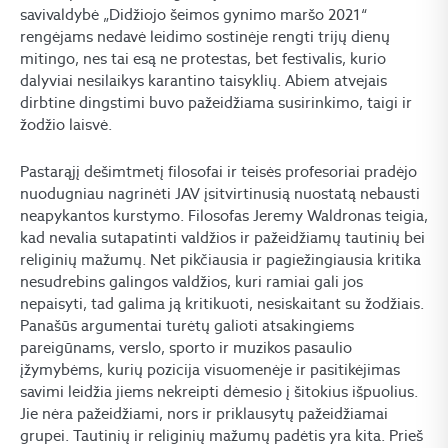
savivaldybė „Didžiojo šeimos gynimo maršo 2021“
rengėjams nedavė leidimo sostinėje rengti trijų dienų
mitingo, nes tai esą ne protestas, bet festivalis, kurio
dalyviai nesilaikys karantino taisyklių. Abiem atvejais
dirbtine dingstimi buvo pažeidžiama susirinkimo, taigi ir
žodžio laisvė.
Pastarąjį dešimtmetį filosofai ir teisės profesoriai pradėjo
nuodugniau nagrinėti JAV įsitvirtinusią nuostatą nebausti
neapykantos kurstymo. Filosofas Jeremy Waldronas teigia,
kad nevalia sutapatinti valdžios ir pažeidžiamų tautinių bei
religinių mažumų. Net pikčiausia ir pagiežingiausia kritika
nesudrebins galingos valdžios, kuri ramiai gali jos
nepaisyti, tad galima ją kritikuoti, nesiskaitant su žodžiais.
Panašūs argumentai turėtų galioti atsakingiems
pareigūnams, verslo, sporto ir muzikos pasaulio
įžymybėms, kurių pozicija visuomenėje ir pasitikėjimas
savimi leidžia jiems nekreipti dėmesio į šitokius išpuolius.
Jie nėra pažeidžiami, nors ir priklausytų pažeidžiamai
grupei. Tautinių ir religinių mažumų padėtis yra kita. Prieš