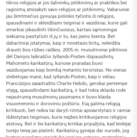
tikros religijos ar jos šalininkų įsitikinimų ar praktikos bei
raginimų atsisakyti savo religijos ar įsitikinimų. Vakaruose
jau šimtmečius gyvuoja polinkis tyčiotis iš religijos,
spausdinami ir skleidžiami teiginiai ir vaizdiniai, kurie gali
smarkiai įskaudinti tikinčiuosius, kartais sąmoningai
siekiama pasityčioti iš jų ir to, kas jiems šventa. Bet
dabartiniai įstatymai, kaip ir minėtasis britų, neleidžia
drausti šios rūšies raiškos. 2005 m. musulmonai piktinosi
dėl Danijos laikraščio Jyllands-Posten išspausdintų
Mahometo karikatūrų, kuriose pranašas buvo
vaizduojamas kaip bombą metantis teroristas. Ne vienas
stebėtojas manė, kad Jyllands-Posten, kaip ir vėliau
Prancūzijos savaitraštis Charlie Hebdo, gerokai pertempė
stygą, spausdindami karikatūrą, ir kad tokia sklaida rodė
nejautrumą musulmonų jausmams ir buvo klaida
visuomeniniu ir doroviniu požiūriu. Esą galima religiją
kritikuoti, bet reikia tai daryti rimtai apsvarstytais ir ramiai
išdėstytais teiginiais, kurie neįžeis kritikuojamos religijos
atstovų. Bet ir šie karikatūrų kritikai pripažįsta, kad leidėjai
turėjo teisę jas platinti. Karikatūrų gynėjai dar nurodė, jog