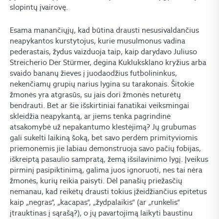
slopintų įvairovę.
Esama manančiųjų, kad būtina drausti nesusivaldančius
neapykantos kurstytojus, kurie musulmonus vadina
pederastais, žydus vaizduoja taip, kaip darydavo Juliuso
Streicherio Der Stürmer, degina Kukluksklano kryžius arba
svaido bananų žieves į juodaodžius futbolininkus,
nekenčiamų grupių narius lygina su tarakonais. Šitokie
žmonės yra atgrasūs, su jais dori žmonės neturėtų
bendrauti. Bet ar šie išskirtiniai fanatikai veiksmingai
skleidžia neapykantą, ar jiems tenka pagrindinė
atsakomybė už nepakantumo klestėjimą? Jų grubumas
gali sukelti laikiną šoką, bet savo perdėm primityviomis
priemonėmis jie labiau demonstruoja savo pačių fobijas,
iškreiptą pasaulio sampratą, žemą išsilavinimo lygį. Įveikus
pirminį pasipiktinimą, galima juos ignoruoti, nes tai nėra
žmonės, kurių reikia paisyti. Dėl panašių priežasčių
nemanau, kad reikėtų drausti tokius įžeidžiančius epitetus
kaip „negras“, „kacapas“, „žydpalaikis“ (ar „runkelis“
įtrauktinas į sąrašą?), o jų pavartojimą laikyti baustinu