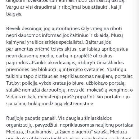
dingstimi sveikatos sumetimais riboti žurnalistų darbą.
Vargu ar visi draudimai ir ribojimai bus atšaukti, kai ji
baigsis.
Beveik dėsninga, jog autoritarinės šalys mėgina riboti
nepriklausomos informacijos šaltinius ir sklaidą. Mūsų
kaimynai yra šios srities specialistai. Baltarusijos
parlamentas priėmė teisės aktus, dar labiau apribojusius
nepriklausomų medijų darbą ir praplėtė oficialius
pagrindus atšaukti akreditacijas, uždaryti žiniasklaidos
priemones bei blokuoti jų interneto svetaines. Ypatingu
taikiniu tapo didžiausias nepriklausomas naujienų portalas
Tut.by: policija vykdė kratas jo biure, užblokavo portalą,
sulaikė nemažai darbuotojų, neva dėl mokesčių vengimo, o
Vidaus reikalų ministerija prašė pripažinti šio portalo ir jo
socialinių tinklų medžiagą ekstremistine.
Rusijoje padėtis panaši. Vis daugiau žiniasklaidos
organizacijų, pavyzdžiui, nepriklausomas naujienų portalas
Meduza, įtraukiamos į „užsienio agentų“ sąrašą. Meduza
privalo šia etikete paženklinti visus savo leidinius, įskaitant