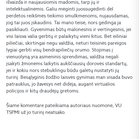
išvaizda ir naujausiomis madomis, tarp jų ir
intelektualinėmis. Galiu mėginti juossugėdinti dėl
perdėtos reikšmės teikimo smulkmenoms, nujausdamas,
jog tai juos įskaudins. Tai mano teisė, nors gėdinga ja
pasikliauti. Gyvenimas būtų malonesnis ir vertingesnis, jei
visi laisva valia gerbtų ir palaikytų vieni kitus. Bet eiliniai
piliečiai, skirtingai negu valdžia, neturi teisinės pareigos
lygiai gerbti visų bendrapiliečių orumo. Stojimas į
vienuolyną yra asmeninis sprendimas, valdžia negali
įsakyti žmonėms laikytis aukščiausių dorovės standartų,
jei ir kokiu nors stebuklingu būdu galėtų nustatyti jų
turinį. Besąlyginis žodžio laisvės gynimas man visada buvo
patrauklus, jo žavesys net didėja, augant virtualios
policijos ir kitų draudėjų gretoms.
Šiame komentare pateikiama autoriaus nuomonė, VU
TSPMI už jo turinį neatsako.