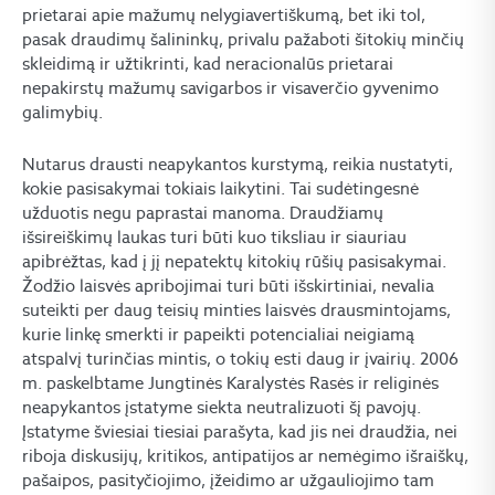
prietarai apie mažumų nelygiavertiškumą, bet iki tol,
pasak draudimų šalininkų, privalu pažaboti šitokių minčių
skleidimą ir užtikrinti, kad neracionalūs prietarai
nepakirstų mažumų savigarbos ir visaverčio gyvenimo
galimybių.
Nutarus drausti neapykantos kurstymą, reikia nustatyti,
kokie pasisakymai tokiais laikytini. Tai sudėtingesnė
užduotis negu paprastai manoma. Draudžiamų
išsireiškimų laukas turi būti kuo tiksliau ir siauriau
apibrėžtas, kad į jį nepatektų kitokių rūšių pasisakymai.
Žodžio laisvės apribojimai turi būti išskirtiniai, nevalia
suteikti per daug teisių minties laisvės drausmintojams,
kurie linkę smerkti ir papeikti potencialiai neigiamą
atspalvį turinčias mintis, o tokių esti daug ir įvairių. 2006
m. paskelbtame Jungtinės Karalystės Rasės ir religinės
neapykantos įstatyme siekta neutralizuoti šį pavojų.
Įstatyme šviesiai tiesiai parašyta, kad jis nei draudžia, nei
riboja diskusijų, kritikos, antipatijos ar nemėgimo išraiškų,
pašaipos, pasityčiojimo, įžeidimo ar užgauliojimo tam