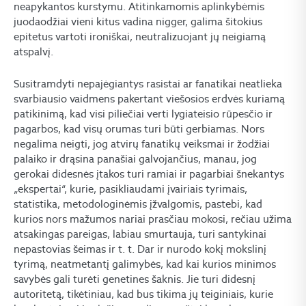
neapykantos kurstymu. Atitinkamomis aplinkybėmis
juodaodžiai vieni kitus vadina nigger, galima šitokius
epitetus vartoti ironiškai, neutralizuojant jų neigiamą
atspalvį.
Susitramdyti nepajėgiantys rasistai ar fanatikai neatlieka
svarbiausio vaidmens pakertant viešosios erdvės kuriamą
patikinimą, kad visi piliečiai verti lygiateisio rūpesčio ir
pagarbos, kad visų orumas turi būti gerbiamas. Nors
negalima neigti, jog atvirų fanatikų veiksmai ir žodžiai
palaiko ir drąsina panašiai galvojančius, manau, jog
gerokai didesnės įtakos turi ramiai ir pagarbiai šnekantys
„ekspertai“, kurie, pasikliaudami įvairiais tyrimais,
statistika, metodologinėmis įžvalgomis, pastebi, kad
kurios nors mažumos nariai prasčiau mokosi, rečiau užima
atsakingas pareigas, labiau smurtauja, turi santykinai
nepastovias šeimas ir t. t. Dar ir nurodo kokį mokslinį
tyrimą, neatmetantį galimybės, kad kai kurios minimos
savybės gali turėti genetines šaknis. Jie turi didesnį
autoritetą, tikėtiniau, kad bus tikima jų teiginiais, kurie