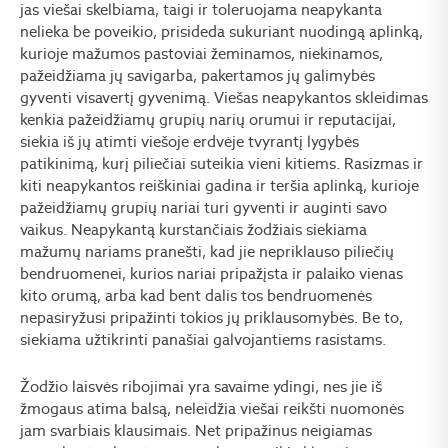
jas viešai skelbiama, taigi ir toleruojama neapykanta
nelieka be poveikio, prisideda sukuriant nuodingą aplinką,
kurioje mažumos pastoviai žeminamos, niekinamos,
pažeidžiama jų savigarba, pakertamos jų galimybės
gyventi visavertį gyvenimą. Viešas neapykantos skleidimas
kenkia pažeidžiamų grupių narių orumui ir reputacijai,
siekia iš jų atimti viešoje erdvėje tvyrantį lygybės
patikinimą, kurį piliečiai suteikia vieni kitiems. Rasizmas ir
kiti neapykantos reiškiniai gadina ir teršia aplinką, kurioje
pažeidžiamų grupių nariai turi gyventi ir auginti savo
vaikus. Neapykantą kurstančiais žodžiais siekiama
mažumų nariams pranešti, kad jie nepriklauso piliečių
bendruomenei, kurios nariai pripažįsta ir palaiko vienas
kito orumą, arba kad bent dalis tos bendruomenės
nepasiryžusi pripažinti tokios jų priklausomybės. Be to,
siekiama užtikrinti panašiai galvojantiems rasistams.
Žodžio laisvės ribojimai yra savaime ydingi, nes jie iš
žmogaus atima balsą, neleidžia viešai reikšti nuomonės
jam svarbiais klausimais. Net pripažinus neigiamas