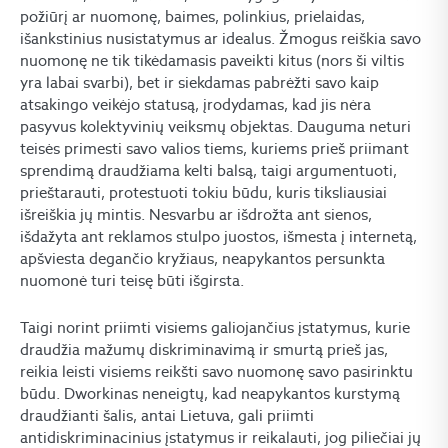
požiūrį ar nuomonę, baimes, polinkius, prielaidas,
išankstinius nusistatymus ar idealus. Žmogus reiškia savo
nuomonę ne tik tikėdamasis paveikti kitus (nors ši viltis
yra labai svarbi), bet ir siekdamas pabrėžti savo kaip
atsakingo veikėjo statusą, įrodydamas, kad jis nėra
pasyvus kolektyvinių veiksmų objektas. Dauguma neturi
teisės primesti savo valios tiems, kuriems prieš priimant
sprendimą draudžiama kelti balsą, taigi argumentuoti,
prieštarauti, protestuoti tokiu būdu, kuris tiksliausiai
išreiškia jų mintis. Nesvarbu ar išdrožta ant sienos,
išdažyta ant reklamos stulpo juostos, išmesta į internetą,
apšviesta degančio kryžiaus, neapykantos persunkta
nuomonė turi teisę būti išgirsta.
Taigi norint priimti visiems galiojančius įstatymus, kurie
draudžia mažumų diskriminavimą ir smurtą prieš jas,
reikia leisti visiems reikšti savo nuomonę savo pasirinktu
būdu. Dworkinas neneigtų, kad neapykantos kurstymą
draudžianti šalis, antai Lietuva, gali priimti
antidiskriminacinius įstatymus ir reikalauti, jog piliečiai jų