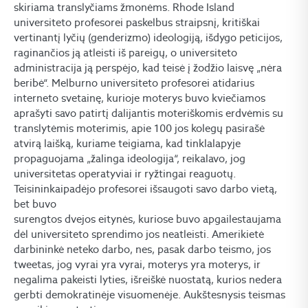
skiriama translyčiams žmonėms. Rhode Island
universiteto profesorei paskelbus straipsnį, kritiškai
vertinantį lyčių (genderizmo) ideologiją, išdygo peticijos,
raginančios ją atleisti iš pareigų, o universiteto
administracija ją perspėjo, kad teisė į žodžio laisvę „nėra
beribė“. Melburno universiteto profesorei atidarius
interneto svetainę, kurioje moterys buvo kviečiamos
aprašyti savo patirtį dalijantis moteriškomis erdvėmis su
translytėmis moterimis, apie 100 jos kolegų pasirašė
atvirą laišką, kuriame teigiama, kad tinklalapyje
propaguojama „žalinga ideologija“, reikalavo, jog
universitetas operatyviai ir ryžtingai reaguotų.
Teisininkaipadėjo profesorei išsaugoti savo darbo vietą,
bet buvo
surengtos dvejos eitynės, kuriose buvo apgailestaujama
dėl universiteto sprendimo jos neatleisti. Amerikietė
darbininkė neteko darbo, nes, pasak darbo teismo, jos
tweetas, jog vyrai yra vyrai, moterys yra moterys, ir
negalima pakeisti lyties, išreiškė nuostatą, kurios nedera
gerbti demokratinėje visuomenėje. Aukštesnysis teismas