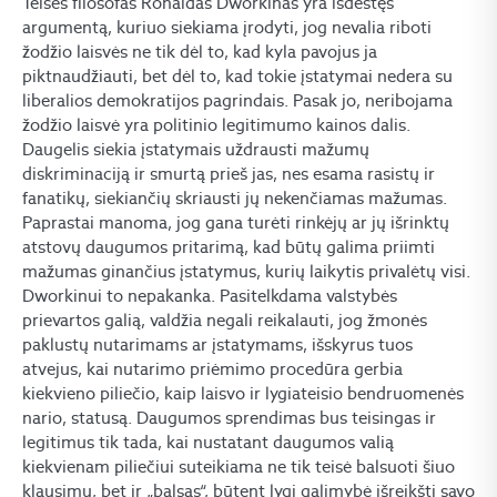
Teisės filosofas Ronaldas Dworkinas yra išdėstęs
argumentą, kuriuo siekiama įrodyti, jog nevalia riboti
žodžio laisvės ne tik dėl to, kad kyla pavojus ja
piktnaudžiauti, bet dėl to, kad tokie įstatymai nedera su
liberalios demokratijos pagrindais. Pasak jo, neribojama
žodžio laisvė yra politinio legitimumo kainos dalis.
Daugelis siekia įstatymais uždrausti mažumų
diskriminaciją ir smurtą prieš jas, nes esama rasistų ir
fanatikų, siekiančių skriausti jų nekenčiamas mažumas.
Paprastai manoma, jog gana turėti rinkėjų ar jų išrinktų
atstovų daugumos pritarimą, kad būtų galima priimti
mažumas ginančius įstatymus, kurių laikytis privalėtų visi.
Dworkinui to nepakanka. Pasitelkdama valstybės
prievartos galią, valdžia negali reikalauti, jog žmonės
paklustų nutarimams ar įstatymams, išskyrus tuos
atvejus, kai nutarimo priėmimo procedūra gerbia
kiekvieno piliečio, kaip laisvo ir lygiateisio bendruomenės
nario, statusą. Daugumos sprendimas bus teisingas ir
legitimus tik tada, kai nustatant daugumos valią
kiekvienam piliečiui suteikiama ne tik teisė balsuoti šiuo
klausimu, bet ir „balsas“, būtent lygi galimybė išreikšti savo