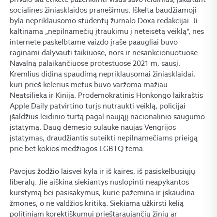
socialinės žiniasklaidos pranešimus. Iškelta baudžiamoji
byla nepriklausomo studentų žurnalo Doxa redakcijai. Ji
kaltinama „nepilnamečių įtraukimu į neteisėtą veiklą“, nes
internete paskelbtame vaizdo įraše paaugliai buvo
raginami dalyvauti taikiuose, nors ir nesankcionuotuose
Navalną palaikančiuose protestuose 2021 m. sausį.
Kremlius didina spaudimą nepriklausomai žiniasklaidai,
kuri prieš kelerius metus buvo varžoma mažiau.
Neatsilieka ir Kinija. Prodemokratinis Honkongo laikraštis
Apple Daily patvirtino turįs nutraukti veiklą, policijai
įšaldžius leidinio turtą pagal naująjį nacionalinio saugumo
įstatymą. Daug dėmesio sulaukė naujas Vengrijos
įstatymas, draudžiantis suteikti nepilnamečiams prieigą
prie bet kokios medžiagos LGBTQ tema.
Pavojus žodžio laisvei kyla ir iš kairės, iš pasiskelbusiųjų
liberalų. Jie aiškina siekiantys nuslopinti neapykantos
kurstymą bei pasisakymus, kurie pažemina ir įskaudina
žmones, o ne valdžios kritiką. Siekiama užkirsti kelią
politiniam korektiškumui prieštaraujančių žinių ar