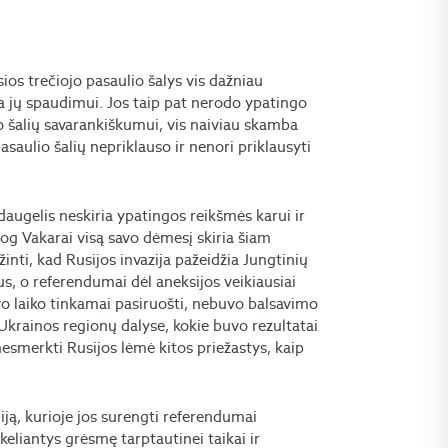
ios trečiojo pasaulio šalys vis dažniau
a jų spaudimui. Jos taip pat nerodo ypatingo
io šalių savarankiškumui, vis naiviau skamba
saulio šalių nepriklauso ir nenori priklausyti
augelis neskiria ypatingos reikšmės karui ir
 jog Vakarai visą savo dėmesį skiria šiam
žinti, kad Rusijos invazija pažeidžia Jungtinių
us, o referendumai dėl aneksijos veikiausiai
vo laiko tinkamai pasiruošti, nebuvo balsavimo
Ukrainos regionų dalyse, kokie buvo rezultatai
esmerkti Rusijos lėmė kitos priežastys, kaip
ją, kurioje jos surengti referendumai
keliantys grėsmę tarptautinei taikai ir