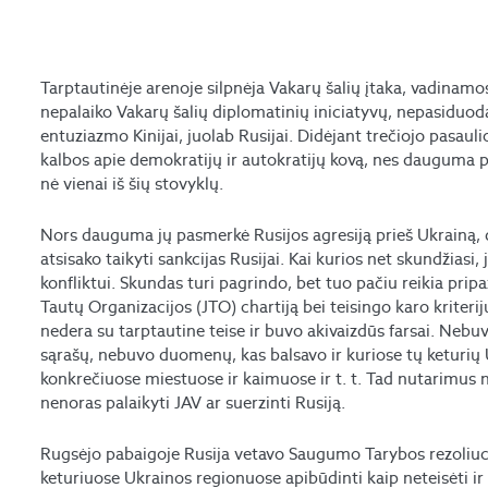
Tarptautinėje arenoje silpnėja Vakarų šalių įtaka, vadinamos
nepalaiko Vakarų šalių diplomatinių iniciatyvų, nepasiduod
entuziazmo Kinijai, juolab Rusijai. Didėjant trečiojo pasaul
kalbos apie demokratijų ir autokratijų kovą, nes dauguma pa
nė vienai iš šių stovyklų.
Nors dauguma jų pasmerkė Rusijos agresiją prieš Ukrainą, d
atsisako taikyti sankcijas Rusijai. Kai kurios net skundžiasi,
konfliktui. Skundas turi pagrindo, bet tuo pačiu reikia pripa
Tautų Organizacijos (JTO) chartiją bei teisingo karo kriterij
nedera su tarptautine teise ir buvo akivaizdūs farsai. Nebu
sąrašų, nebuvo duomenų, kas balsavo ir kuriose tų keturių 
konkrečiuose miestuose ir kaimuose ir t. t. Tad nutarimus n
nenoras palaikyti JAV ar suerzinti Rusiją.
Rugsėjo pabaigoje Rusija vetavo Saugumo Tarybos rezoliuci
keturiuose Ukrainos regionuose apibūdinti kaip neteisėti ir 