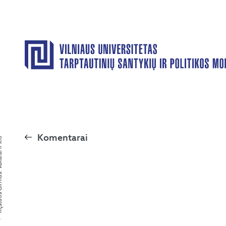
Komentarai
Vakarai ir kiti