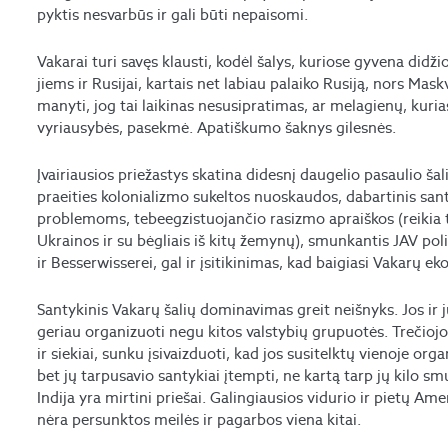
pyktis nesvarbūs ir gali būti nepaisomi.
Vakarai turi savęs klausti, kodėl šalys, kuriose gyvena didži
jiems ir Rusijai, kartais net labiau palaiko Rusiją, nors Mas
manyti, jog tai laikinas nesusipratimas, ar melagienų, kur
vyriausybės, pasekmė. Apatiškumo šaknys gilesnės.
Įvairiausios priežastys skatina didesnį daugelio pasaulio ša
praeities kolonializmo sukeltos nuoskaudos, dabartinis san
problemoms, tebeegzistuojančio rasizmo apraiškos (reikia tik
Ukrainos ir su bėgliais iš kitų žemynų), smunkantis JAV poli
ir Besserwisserei, gal ir įsitikinimas, kad baigiasi Vakarų e
Santykinis Vakarų šalių dominavimas greit neišnyks. Jos ir jų
geriau organizuoti negu kitos valstybių grupuotės. Trečiojo
ir siekiai, sunku įsivaizduoti, kad jos susitelktų vienoje orga
bet jų tarpusavio santykiai įtempti, ne kartą tarp jų kilo sm
Indija yra mirtini priešai. Galingiausios vidurio ir pietų Ame
nėra persunktos meilės ir pagarbos viena kitai.