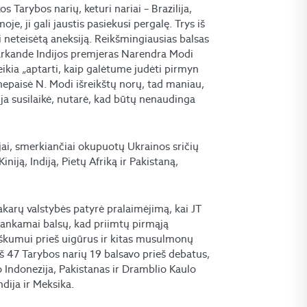
s Tarybos narių, keturi nariai – Brazilija,
je, ji gali jaustis pasiekusi pergalę. Trys iš
ai neteisėtą aneksiją. Reikšmingiausias balsas
markande Indijos premjeras Narendra Modi
eikia „aptarti, kaip galėtume judėti pirmyn
nepaisė N. Modi išreikštų norų, tad maniau,
dija susilaikė, nutarė, kad būtų nenaudinga
ijai, smerkiančiai okupuotų Ukrainos sričių
iniją, Indiją, Pietų Afriką ir Pakistaną,
akarų valstybės patyrė pralaimėjimą, kai JT
kankamai balsų, kad priimtų pirmąją
niškumui prieš uigūrus ir kitas musulmonų
 47 Tarybos narių 19 balsavo prieš debatus,
vo Indonezija, Pakistanas ir Dramblio Kaulo
ndija ir Meksika.