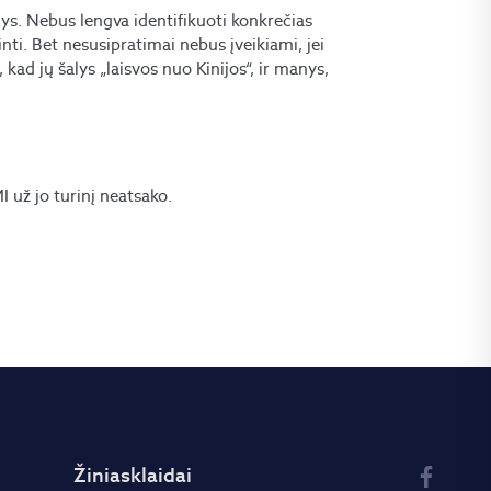
alys. Nebus lengva identifikuoti konkrečias
inti. Bet nesusipratimai nebus įveikiami, jei
kad jų šalys „laisvos nuo Kinijos“, ir manys,
už jo turinį neatsako.
Žiniasklaidai