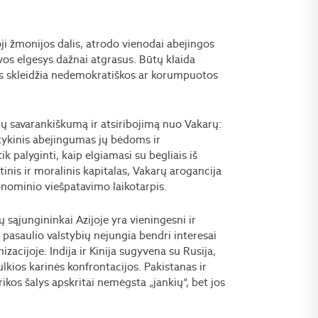
oji žmonijos dalis, atrodo vienodai abejingos
kvos elgesys dažnai atgrasus. Būtų klaida
ias skleidžia nedemokratiškos ar korumpuotos
lių savarankiškumą ir atsiribojimą nuo Vakarų:
tykinis abejingumas jų bėdoms ir
 palyginti, kaip elgiamasi su bėgliais iš
tinis ir moralinis kapitalas, Vakarų arogancija
konominio viešpatavimo laikotarpis.
 sąjungininkai Azijoje yra vieningesni ir
 pasaulio valstybių nejungia bendri interesai
nizacijoje. Indija ir Kinija sugyvena su Rusija,
ulkios karinės konfrontacijos. Pakistanas ir
rikos šalys apskritai nemėgsta „jankių“, bet jos