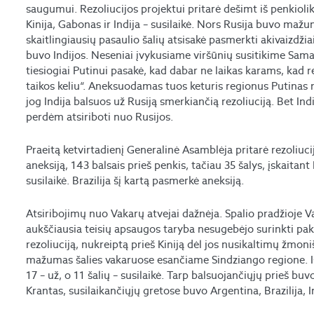
saugumui. Rezoliucijos projektui pritarė dešimt iš penkioliko
Kinija, Gabonas ir Indija – susilaikė. Nors Rusija buvo mažumo
skaitlingiausių pasaulio šalių atsisakė pasmerkti akivaizdži
buvo Indijos. Neseniai įvykusiame viršūnių susitikime Sa
tiesiogiai Putinui pasakė, kad dabar ne laikas karams, kad r
taikos keliu“. Aneksuodamas tuos keturis regionus Putinas 
jog Indija balsuos už Rusiją smerkiančią rezoliuciją. Bet In
perdėm atsiriboti nuo Rusijos.
Praeitą ketvirtadienį Generalinė Asamblėja pritarė rezoliuc
aneksiją, 143 balsais prieš penkis, tačiau 35 šalys, įskaitant K
susilaikė. Brazilija šį kartą pasmerkė aneksiją.
Atsiribojimų nuo Vakarų atvejai dažnėja. Spalio pradžioje V
aukščiausia teisių apsaugos taryba nesugebėjo surinkti pa
rezoliuciją, nukreiptą prieš Kiniją dėl jos nusikaltimų žmo
mažumas šalies vakaruose esančiame Sindziango regione. Iš
17 – už, o 11 šalių – susilaikė. Tarp balsuojančiųjų prieš bu
Krantas, susilaikančiųjų gretose buvo Argentina, Brazilija, I