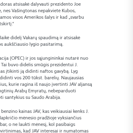
doras atsisakė dalyvauti prezidento Joe
, nes Vašingtonas nepakvietė Kubos,
iamos visos Amerikos šalys ir kad „svarbu
kirtį.“
laikė didelį Vakarų spaudimą ir atsisakė
os aukščiausio lygio pasitarimą.
cija (OPEC) ir jos sąjungininkai nutarė nuo
 Tai buvo didelis smūgis prezidentui J.
as įtikinti ją didinti naftos gavybą. Lyg
idinti vos 200 tūkst. barelių. Naujausias
s, kurie ragina iš naujo įvertinti JAV aljansą
Jungtinių Arabų Emyratų, nebeparduoti
ti santykius su Saudo Arabija.
benzino kainas JAV, kas veikiausiai kenks J.
apkričio mėnesio pradžioje vyksiančius
r, o ne laukti mėnesį, kol pasibaigs
tvirtinimas, kad JAV interesai ir numatomas