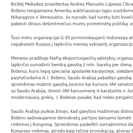
Birželį Meksikos prezidentas Andrés Manuelis Lópezas Obra
Bideno rengiamame Amerikų aukščiausiojo lygio susitikime
Nikaragvos ir Venesuelos. Jis nurodė, kad turėtų būti kvieč
pakeisti ištisus dešimtmečius mums primetinėtą politiką: ats
Šiuo metu organizacijai G-20 pirmininkaujanti Indonezija at
nepakviesti Rusijos į lapkričio mėnesį vyksiantį organizacij
Mėnesio pradžioje Naftą eksportuojančių valstybių organiza
lapkričio sumažinti bendrą gavybą 2 mln. barelių per dieną.
Bidenui, kuris liepą specialiai apsilankė karalystėje, siekdam
pasityčiodama iš J. Bideno, Saudo Arabija pažadėjo gavybą d
sprendimas mažinti gavybą įsiutino kai kuriuos JAV senatoriu
su Saudo Arabija, išvesti JAV kariuomenę iš karalystės ir 
moderniausių ginklų. J. Bidenas pasakė, kad reikės pergalvo
Saudo Arabija puikiai žinojo, kad gavybos mažinimas didins 
Bideno vadovaujamos demokratų partijos šansams laimėti l
rinkimus į Kongresą. Sprendimas paskelbti sumažinimus daba
Kongreso rinkimai, atrodo kaip tyčinė provokacija, atviras 