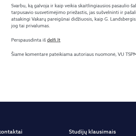
Svarbu, ką galvoja ir kaip veikia skaitlingiausios pasaulio š
tarpusavio susvetimėjimo priežastis, jas sušvelninti ir pašal
atsakingi Vakarų pareigūnai didžiuosis, kaip G. Landsbergis, 
jog tai privalumas.
Perspausdinta iš
delfi.lt
Šiame komentare pateikiama autoriaus nuomonė, VU TSPMI 
kontaktai
Studijų klausimais