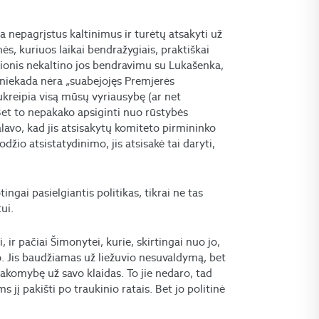
ia nepagrįstus kaltinimus ir turėtų atsakyti už
ės, kuriuos laikai bendražygiais, praktiškai
ilionis nekaltino jos bendravimu su Lukašenka,
ad niekada nėra „suabejojęs Premjerės
ukreipia visą mūsų vyriausybę (ar net
“ Bet to nepakako apsiginti nuo rūstybės
alavo, kad jis atsisakytų komiteto pirmininko
žio atsistatydinimo, jis atsisakė tai daryti,
ingai pasielgiantis politikas, tikrai ne tas
ui.
 ir pačiai Šimonytei, kurie, skirtingai nuo jo,
. Jis baudžiamas už liežuvio nesuvaldymą, bet
sakomybę už savo klaidas. To jie nedaro, tad
s jį pakišti po traukinio ratais. Bet jo politinė