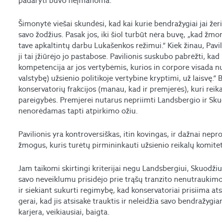
padaryti buvo neįmanoma.
Šimonytė viešai skundėsi, kad kai kurie bendražygiai jai žer
savo žodžius. Pasak jos, iki šiol turbūt nėra buvę, „kad žmon
tave apkaltintų darbu Lukašenkos režimui.“ Kiek žinau, Pav
ji tai įžiūrėjo jo pastabose. Pavilionis suskubo pabrėžti, k
kompetencija ar jos vertybėmis, kurios in corpore visada n
valstybę) užsienio politikoje vertybine kryptimi, už laisvę.
konservatorių frakcijos (manau, kad ir premjerės), kuri reik
pareigybės. Premjerei nutarus nepriimti Landsbergio ir Skuod
nenorėdamas tapti atpirkimo ožiu.
Pavilionis yra kontroversiškas, itin kovingas, ir dažnai neprot
žmogus, kuris turėtų pirmininkauti užsienio reikalų komitet
Jam taikomi skirtingi kriterijai negu Landsbergiui, Skuodžiui,
savo neveiklumu prisidėjo prie trąšų tranzito nenutraukimo
ir siekiant sukurti regimybę, kad konservatoriai prisiima at
gerai, kad jis atsisakė trauktis ir neleidžia savo bendražygiam
karjera, veikiausiai, baigta.