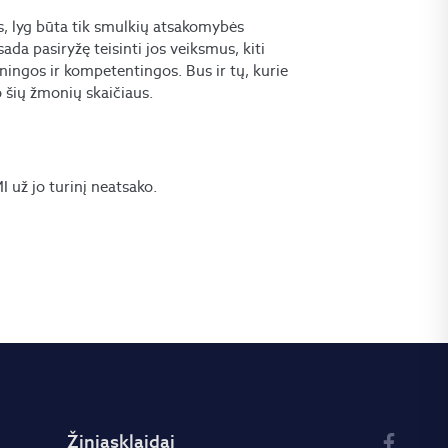
is, lyg būta tik smulkių atsakomybės
sada pasiryžę teisinti jos veiksmus, kiti
ningos ir kompetentingos. Bus ir tų, kurie
uo šių žmonių skaičiaus.
už jo turinį neatsako.
Žiniasklaidai