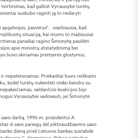
 tvirtinimas, kad galbūt Vyriausybė turėtų
ponentai suskubo raginti ją to nedaryti.
i apgalvojus, pasvėrus“… svarbiausia, kad
omplikuotų situaciją, kai mums to mažiausiai
artneriai panašiai ragino Šimonytę pasilikti
usijos apie ministrų atstatydinimą bei
ys buvo skiriamas premjerės glostymui,
ir nepateisinamas. Priekaištai buvo reiškiami
šku, kodėl turėtų nukentėti nieko bendro su
nepakeičiamas, valdančios koalicijos bijo
žmogus Vyriausybei vadovauti, jei Šimonytė
ė savo darbą. 1996 m. prezidentui A.
istas iš savo pareigų dėl piktnaudžiavimo savo
 banko dieną prieš Lietuvos bankas sustabdė
atydinusio G. Vagnoriaus, Paksui netrukus