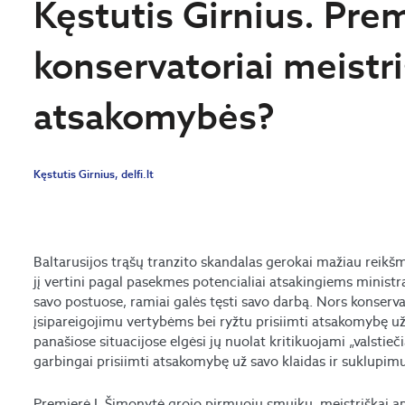
Kęstutis Girnius. Prem
konservatoriai meistri
atsakomybės?
Kęstutis Girnius, delfi.lt
Baltarusijos trąšų tranzito skandalas gerokai mažiau reik
jį vertini pagal pasekmes potencialiai atsakingiems ministr
savo postuose, ramiai galės tęsti savo darbą. Nors konserva
įsipareigojimu vertybėms bei ryžtu prisiimti atsakomybę už 
panašiose situacijose elgėsi jų nuolat kritikuojami „valstiečia
garbingai prisiimti atsakomybę už savo klaidas ir suklupimus
Premjerė I. Šimonytė grojo pirmuoju smuiku, meistriškai ap