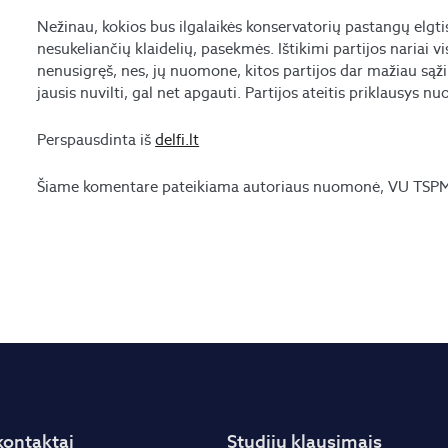
Nežinau, kokios bus ilgalaikės konservatorių pastangų elgt
nesukeliančių klaidelių, pasekmės. Ištikimi partijos nariai vi
nenusigręš, nes, jų nuomone, kitos partijos dar mažiau sąži
jausis nuvilti, gal net apgauti. Partijos ateitis priklausys n
Perspausdinta iš
delfi.lt
Šiame komentare pateikiama autoriaus nuomonė, VU TSPMI 
kontaktai
Studijų klausimais