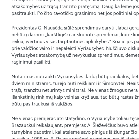
atsakomybės už trąšų tranzito pratęsimą. Daug ką lėmė jos
pasitraukti. Po šito savotiško grasinimo net jos politiniai o
Prezidentas G. Nausėda siūlė sprendimus daryti „labai gera
nebūtų daromi „karštligiški ar skuboti sprendimai, kurie k
reikia, įvertinus visas tarptautines aplinkybes.“ Koalicijos p
prie valdžios vairo ir nepaleisti Vyriausybės. Nuščiuvo disk
Vyriausybės atsakomybę už nevykusius sprendimus, dėmes
raginimui pasilikti.
Nutarimas nutraukti Vyriausybės darbą būtų radikalus, bet 
dviem ministrams, turėjo būti reiškiami ir Šimonytei. Neai
trąšų tranzitu neturintys ministrai. Nė vienas žmogus nėra 
išankstinių rinkimų kaip velnias kryžiaus, tad būtų rastas 
būtų pasitraukusi iš valdžios.
Ne vienas premjeras atsistatydino, o Vyriausybė toliau tęs
Brazauskui reikalaujant, premjeras A. Šleževičius buvo atle
tarnybine padėtimi, kai atsiėmė savo pinigus iš žlungančio
jo veiklą. 1999 m. R. Paksas perėmė premjeravimą iš atsist