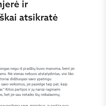
jerė ir
škai atsikratė
šmingas negu iš pradžių buvo manoma, bent jei
ams. Nė vienas nebuvo atstatydintas, visi liko
toriai didžiuojasi savo ypatingu
savo veiksmus, jie pasielgė taip pat, kaip
i.“ Kitos partijos ir jų nariai raginami
, bet jie sau netaiko šių reikalavimų.
saugodama save, ministrus, ir partiją nuo