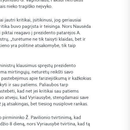
ais nieko tragiško neįvyko.
autri kritikai, įsitikinusi, jog geriausiai
ritika buvo pagrįsta ir teisinga. Nors Nausėda
i piktai reagavo į prezidento patarėjos A.
trų, „turėtume ne tik taisyti klaidas, bet ir
 kieno yra politinė atsakomybė, tik taip
 ministrų klausimus spręstų prezidento
uma mirtingųjų, neturėtų reikšti savo
 pastebėjimus apie fariziejiškumą ir kažkokias
kyti ir sau patiems. Paliaubos tarp
stebėti, kad net jei kritikai sau patiems
 šiuo atveju, kad Vyriausybė, stengdamasi save
už ją atsakingas, bet tiesiog nusiplovė rankas.
o pirmininko Ž. Pavilionio tvirtinimą, kad
odžio 8 dieną, nors Vyriausybė tvirtina, kad tą