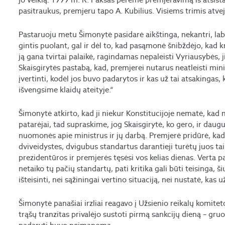
pasitraukus, premjeru tapo A. Kubilius. Visiems trimis atvej
Pastaruoju metu Šimonytė pasidarė aikštinga, nekantri, labai j
gintis puolant, gal ir dėl to, kad pasąmonė šnibždėjo, kad k
ją gana tvirtai palaikė, ragindamas nepaleisti Vyriausybės, j
Skaisgirytės pastabą, kad, premjerei nutarus neatleisti minis
įvertinti, kodėl jos buvo padarytos ir kas už tai atsakingas,
išvengsime klaidų ateityje.“
Šimonytė atkirto, kad ji niekur Konstitucijoje nematė, kad
patarėjai, tad supraskime, jog Skaisgirytė, ko gero, ir daug
nuomonės apie ministrus ir jų darbą. Premjerė pridūrė, kad
dviveidystes, dvigubus standartus darantieji turėtų juos tai
prezidentūros ir premjerės tęsėsi vos kelias dienas. Verta pa
netaiko tų pačių standartų, pati kritika gali būti teisinga,
išteisinti, nei sąžiningai vertino situaciją, nei nustatė, kas 
Šimonytė panašiai irzliai reagavo į Užsienio reikalų komitet
trąšų tranzitas privalėjo sustoti pirmą sankcijų dieną – gru