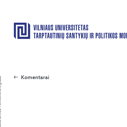
Komentarai
nkiminis trigrašis