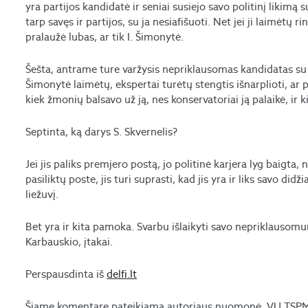
yra partijos kandidatė ir seniai susiejo savo politinį likimą 
tarp savęs ir partijos, su ja nesiafišuoti. Net jei ji laimėtų 
pralaužė lubas, ar tik I. Šimonytė.
Šešta, antrame ture varžysis nepriklausomas kandidatas su 
Šimonytė laimėtų, ekspertai turėtų stengtis išnarplioti, ar p
kiek žmonių balsavo už ją, nes konservatoriai ją palaikė, ir k
Septinta, ką darys S. Skvernelis?
Jei jis paliks premjero postą, jo politinė karjera lyg baigta,
pasiliktų poste, jis turi suprasti, kad jis yra ir liks savo did
liežuvį.
Bet yra ir kita pamoka. Svarbu išlaikyti savo nepriklausomu
Karbauskio, įtakai.
Perspausdinta iš
delfi.lt
Šiame komentare pateikiama autoriaus nuomonė, VU TSPMI 