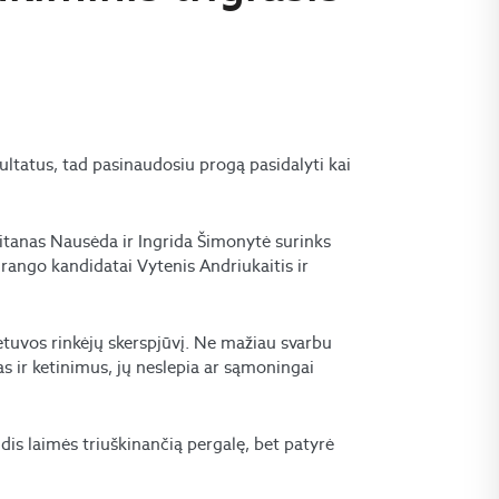
zultatus, tad pasinaudosiu progą pasidalyti kai
itanas Nausėda ir Ingrida Šimonytė surinks
 rango kandidatai Vytenis Andriukaitis ir
ietuvos rinkėjų skerspjūvį. Ne mažiau svarbu
jas ir ketinimus, jų neslepia ar sąmoningai
is laimės triuškinančią pergalę, bet patyrė