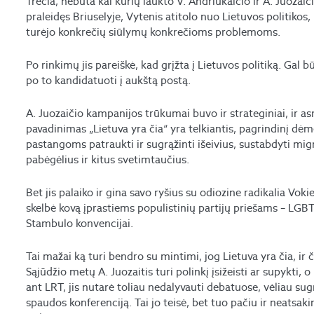
Trečia, nebūta kai kurių laukto V. Andriukaičio ir A. Juozai
praleidęs Briuselyje, Vytenis atitolo nuo Lietuvos politikos
turėjo konkrečių siūlymų konkrečioms problemoms.
Po rinkimų jis pareiškė, kad grįžta į Lietuvos politiką. Gal bū
po to kandidatuoti į aukštą postą.
A. Juozaičio kampanijos trūkumai buvo ir strateginiai, ir 
pavadinimas „Lietuva yra čia“ yra telkiantis, pagrindinį dėm
pastangoms patraukti ir sugrąžinti išeivius, sustabdyti mi
pabėgėlius ir kitus svetimtaučius.
Bet jis palaiko ir gina savo ryšius su odiozine radikalia Vokie
skelbė kovą įprastiems populistinių partijų priešams – LGB
Stambulo konvencijai.
Tai mažai ką turi bendro su mintimi, jog Lietuva yra čia, ir 
Sąjūdžio metų A. Juozaitis turi polinkį įsižeisti ar supykti,
ant LRT, jis nutarė toliau nedalyvauti debatuose, vėliau s
spaudos konferenciją. Tai jo teisė, bet tuo pačiu ir neatsaki