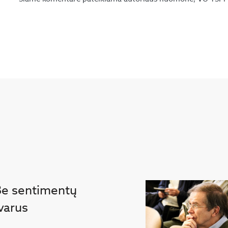
 Be sentimentų
varus