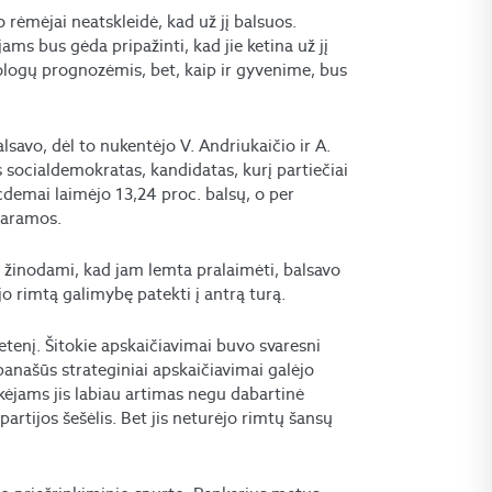
rėmėjai neatskleidė, kad už jį balsuos.
s bus gėda pripažinti, kad jie ketina už jį
ciologų prognozėmis, bet, kaip ir gyvenime, bus
alsavo, dėl to nukentėjo V. Andriukaičio ir A.
s socialdemokratas, kandidatas, kurį partiečiai
cdemai laimėjo 13,24 proc. balsų, o per
 paramos.
 žinodami, kad jam lemta pralaimėti, balsavo
o rimtą galimybę patekti į antrą turą.
letenį. Šitokie apskaičiavimai buvo svaresni
 panašūs strateginiai apskaičiavimai galėjo
nkėjams jis labiau artimas negu dabartinė
 partijos šešėlis. Bet jis neturėjo rimtų šansų