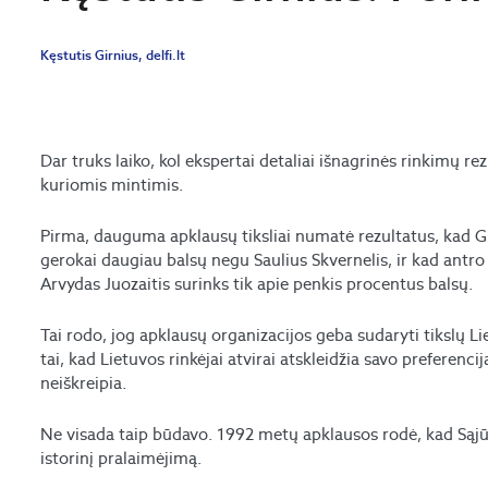
Kęstutis Girnius, delfi.lt
Dar truks laiko, kol ekspertai detaliai išnagrinės rinkimų re
kuriomis mintimis.
Pirma, dauguma apklausų tiksliai numatė rezultatus, kad G
gerokai daugiau balsų negu Saulius Skvernelis, ir kad antro
Arvydas Juozaitis surinks tik apie penkis procentus balsų.
Tai rodo, jog apklausų organizacijos geba sudaryti tikslų L
tai, kad Lietuvos rinkėjai atvirai atskleidžia savo preferenci
neiškreipia.
Ne visada taip būdavo. 1992 metų apklausos rodė, kad Sąjūd
istorinį pralaimėjimą.