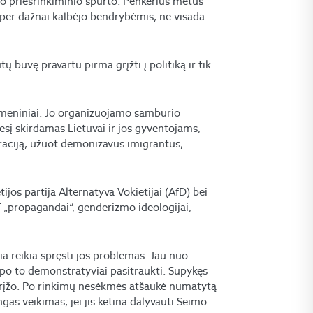
čio priešrinkiminio spurto. Penkerius metus
, per dažnai kalbėjo bendrybėmis, ne visada
tų buvę pravartu pirma grįžti į politiką ir tik
asmeniniai. Jo organizuojamo sambūrio
esį skirdamas Lietuvai ir jos gyventojams,
graciją, užuot demonizavus imigrantus,
tijos partija Alternatyva Vokietijai (AfD) bei
T „propagandai“, genderizmo ideologijai,
čia reikia spręsti jos problemas. Jau nuo
 o po to demonstratyviai pasitraukti. Supykęs
ugrįžo. Po rinkimų nesėkmės atšaukė numatytą
ngas veikimas, jei jis ketina dalyvauti Seimo