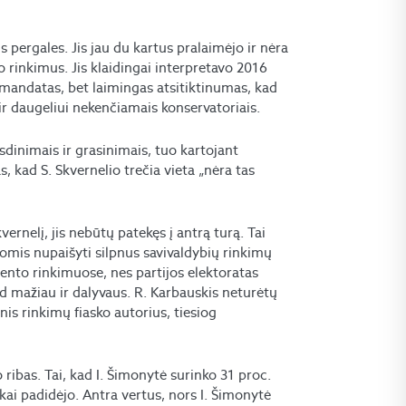
is pergales. Jis jau du kartus pralaimėjo ir nėra
o rinkimus. Jis klaidingai interpretavo 2016
mandatas, bet laimingas atsitiktinumas, kad
r daugeliui nekenčiamais konservatoriais.
dinimais ir grasinimais, tuo kartojant
, kad S. Skvernelio trečia vieta „nėra tas
ernelį, jis nebūtų patekęs į antrą turą. Tai
vomis nupaišyti silpnus savivaldybių rinkimų
nto rinkimuose, nes partijos elektoratas
ad mažiau ir dalyvaus. R. Karbauskis neturėtų
inis rinkimų fiasko autorius, tiesiog
 ribas. Tai, kad I. Šimonytė surinko 31 proc.
ai padidėjo. Antra vertus, nors I. Šimonytė