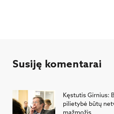
Susiję komentarai
Kęstutis Girnius:
pilietybė būtų net
mažmožis