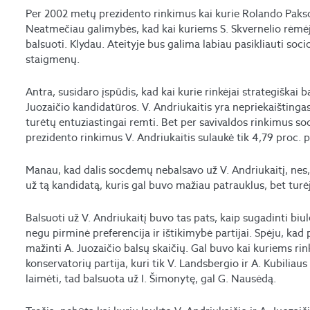
Per 2002 metų prezidento rinkimus kai kurie Rolando Pakso 
Neatmečiau galimybės, kad kai kuriems S. Skvernelio rėmėjam
balsuoti. Klydau. Ateityje bus galima labiau pasikliauti so
staigmenų.
Antra, susidaro įspūdis, kad kai kurie rinkėjai strategiškai b
Juozaičio kandidatūros. V. Andriukaitis yra nepriekaištinga
turėtų entuziastingai remti. Bet per savivaldos rinkimus so
prezidento rinkimus V. Andriukaitis sulaukė tik 4,79 proc.
Manau, kad dalis socdemų nebalsavo už V. Andriukaitį, nes,
už tą kandidatą, kuris gal buvo mažiau patrauklus, bet turėj
Balsuoti už V. Andriukaitį buvo tas pats, kaip sugadinti biu
negu pirminė preferencija ir ištikimybė partijai. Spėju, kad
mažinti A. Juozaičio balsų skaičių. Gal buvo kai kuriems ri
konservatorių partija, kuri tik V. Landsbergio ir A. Kubiliaus
laimėti, tad balsuota už I. Šimonytę, gal G. Nausėdą.