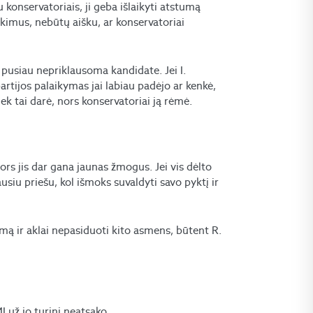
su konservatoriais, ji geba išlaikyti atstumą
rinkimus, nebūtų aišku, ar konservatoriai
pusiau nepriklausoma kandidate. Jei I.
artijos palaikymas jai labiau padėjo ar kenkė,
iek tai darė, nors konservatoriai ją rėmė.
 nors jis dar gana jaunas žmogus. Jei vis dėlto
žiausiu priešu, kol išmoks suvaldyti savo pyktį ir
mą ir aklai nepasiduoti kito asmens, būtent R.
už jo turinį neatsako.