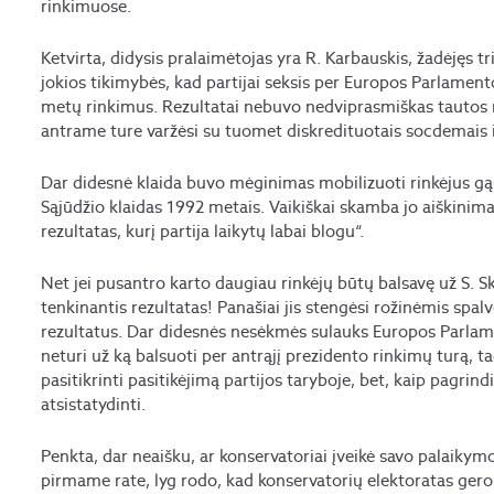
rinkimuose.
Ketvirta, didysis pralaimėtojas yra R. Karbauskis, žadėjęs tr
jokios tikimybės, kad partijai seksis per Europos Parlament
metų rinkimus. Rezultatai nebuvo nedviprasmiškas tautos 
antrame ture varžėsi su tuomet diskredituotais socdemais i
Dar didesnė klaida buvo mėginimas mobilizuoti rinkėjus gąs
Sąjūdžio klaidas 1992 metais. Vaikiškai skamba jo aiškinimas
rezultatas, kurį partija laikytų labai blogu“.
Net jei pusantro karto daugiau rinkėjų būtų balsavę už S. Skv
tenkinantis rezultatas! Panašiai jis stengėsi rožinėmis spal
rezultatus. Dar didesnės nesėkmės sulauks Europos Parlame
neturi už ką balsuoti per antrąjį prezidento rinkimų turą, t
pasitikrinti pasitikėjimą partijos taryboje, bet, kaip pagrind
atsistatydinti.
Penkta, dar neaišku, ar konservatoriai įveikė savo palaikymo
pirmame rate, lyg rodo, kad konservatorių elektoratas gerok