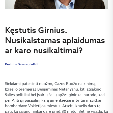
Kęstutis Girnius.
Nusikalstamas aplaidumas
ar karo nusikaltimai?
Kęstutis Girnius, delfi.lt
Siekdami pateisinti nuožmų Gazos Ruožo naikinimą,
Izraelio premjeras Benjaminas Netanyahu, kiti atsakingi
šalies politikai bei įvairių šalių apžvalgininkai nurodo, kad
per Antrąjį pasaulinį karą amerikiečiai ir britai masiškai
bombardavo Vokietijos miestus. Atseit, Izraelis daro tą
patį, ką sąjungininkai darė prieš 80 metų. Bet ne visada, ką