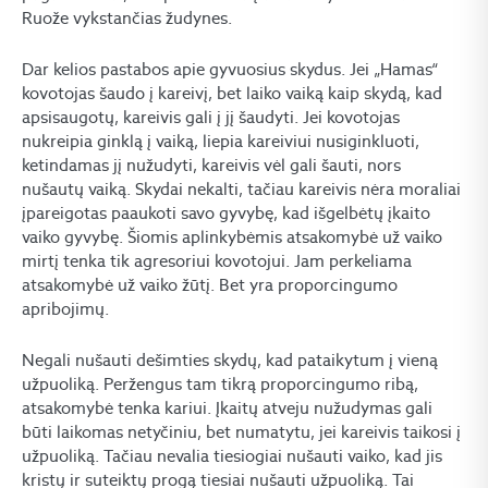
Ruože vykstančias žudynes.
Dar kelios pastabos apie gyvuosius skydus. Jei „Hamas“
kovotojas šaudo į kareivį, bet laiko vaiką kaip skydą, kad
apsisaugotų, kareivis gali į jį šaudyti. Jei kovotojas
nukreipia ginklą į vaiką, liepia kareiviui nusiginkluoti,
ketindamas jį nužudyti, kareivis vėl gali šauti, nors
nušautų vaiką. Skydai nekalti, tačiau kareivis nėra moraliai
įpareigotas paaukoti savo gyvybę, kad išgelbėtų įkaito
vaiko gyvybę. Šiomis aplinkybėmis atsakomybė už vaiko
mirtį tenka tik agresoriui kovotojui. Jam perkeliama
atsakomybė už vaiko žūtį. Bet yra proporcingumo
apribojimų.
Negali nušauti dešimties skydų, kad pataikytum į vieną
užpuoliką. Peržengus tam tikrą proporcingumo ribą,
atsakomybė tenka kariui. Įkaitų atveju nužudymas gali
būti laikomas netyčiniu, bet numatytu, jei kareivis taikosi į
užpuoliką. Tačiau nevalia tiesiogiai nušauti vaiko, kad jis
kristų ir suteiktų progą tiesiai nušauti užpuoliką. Tai