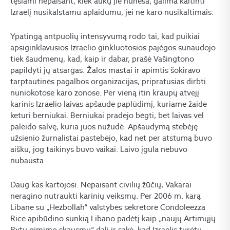
tęsiami nepaisant, kiek aukų jie nuneša, galima kaltinti
Izraelį nusikalstamu aplaidumu, jei ne karo nusikaltimais.
Ypatingą antpuolių intensyvumą rodo tai, kad puikiai
apsiginklavusios Izraelio ginkluotosios pajėgos sunaudojo
tiek šaudmenų, kad, kaip ir dabar, prašė Vašingtono
papildyti jų atsargas. Žalos mastai ir apimtis šokiravo
tarptautinės pagalbos organizacijas, pripratusias dirbti
nuniokotose karo zonose. Per vieną itin kraupų atvejį
karinis Izraelio laivas apšaudė paplūdimį, kuriame žaidė
keturi berniukai. Berniukai pradėjo bėgti, bet laivas vėl
paleido salvę, kuria juos nužudė. Apšaudymą stebėję
užsienio žurnalistai pastebėjo, kad net per atstumą buvo
aišku, jog taikinys buvo vaikai. Laivo įgula nebuvo
nubausta.
Daug kas kartojosi. Nepaisant civilių žūčių, Vakarai
neragino nutraukti karinių veiksmų. Per 2006 m. karą
Libane su „Hezbollah“ valstybės sekretorė Condoleezza
Rice apibūdino sunkią Libano padėtį kaip „naujų Artimųjų
Rytų gimimo skausmų“ dalį ir sakė, kad Izraelis turėtų