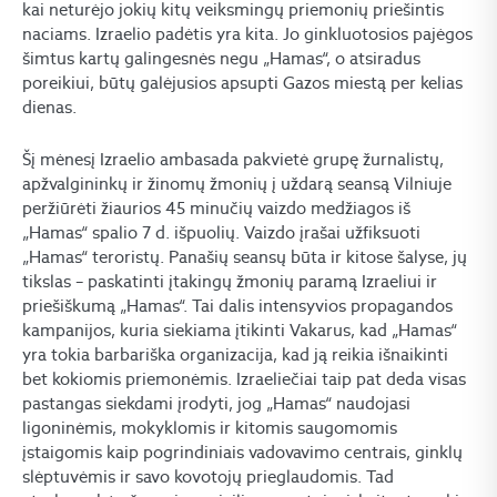
kai neturėjo jokių kitų veiksmingų priemonių priešintis
naciams. Izraelio padėtis yra kita. Jo ginkluotosios pajėgos
šimtus kartų galingesnės negu „Hamas“, o atsiradus
poreikiui, būtų galėjusios apsupti Gazos miestą per kelias
dienas.
Šį mėnesį Izraelio ambasada pakvietė grupę žurnalistų,
apžvalgininkų ir žinomų žmonių į uždarą seansą Vilniuje
peržiūrėti žiaurios 45 minučių vaizdo medžiagos iš
„Hamas“ spalio 7 d. išpuolių. Vaizdo įrašai užfiksuoti
„Hamas“ teroristų. Panašių seansų būta ir kitose šalyse, jų
tikslas – paskatinti įtakingų žmonių paramą Izraeliui ir
priešiškumą „Hamas“. Tai dalis intensyvios propagandos
kampanijos, kuria siekiama įtikinti Vakarus, kad „Hamas“
yra tokia barbariška organizacija, kad ją reikia išnaikinti
bet kokiomis priemonėmis. Izraeliečiai taip pat deda visas
pastangas siekdami įrodyti, jog „Hamas“ naudojasi
ligoninėmis, mokyklomis ir kitomis saugomomis
įstaigomis kaip pogrindiniais vadovavimo centrais, ginklų
slėptuvėmis ir savo kovotojų prieglaudomis. Tad