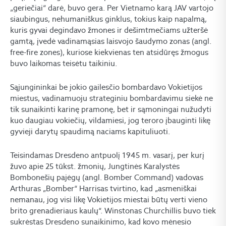
„geriečiai“ darė, buvo gera. Per Vietnamo karą JAV vartojo
siaubingus, nehumaniškus ginklus, tokius kaip napalmą,
kuris gyvai degindavo žmones ir dešimtmečiams užteršė
gamtą, įvedė vadinamąsias laisvojo šaudymo zonas (angl.
free-fire zones), kuriose kiekvienas ten atsidūręs žmogus
buvo laikomas teisėtu taikiniu.
Sąjungininkai be jokio gailesčio bombardavo Vokietijos
miestus, vadinamuoju strateginiu bombardavimu siekė ne
tik sunaikinti karinę pramonę, bet ir sąmoningai nužudyti
kuo daugiau vokiečių, vildamiesi, jog teroro įbauginti likę
gyvieji darytų spaudimą naciams kapituliuoti.
Teisindamas Dresdeno antpuolį 1945 m. vasarį, per kurį
žuvo apie 25 tūkst. žmonių, Jungtinės Karalystės
Bombonešių pajėgų (angl. Bomber Command) vadovas
Arthuras „Bomber“ Harrisas tvirtino, kad „asmeniškai
nemanau, jog visi likę Vokietijos miestai būtų verti vieno
brito grenadieriaus kaulų“. Winstonas Churchillis buvo tiek
sukrėstas Dresdeno sunaikinimo, kad kovo mėnesio