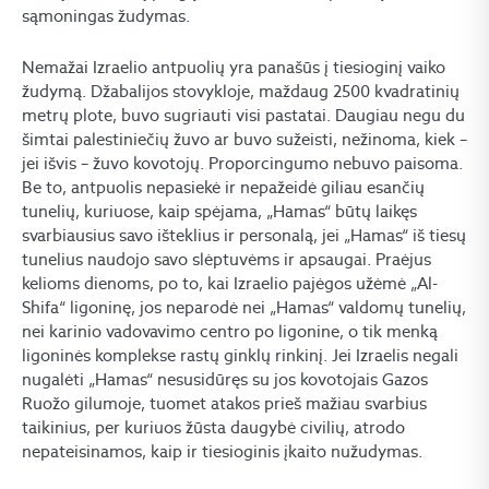
sąmoningas žudymas.
Nemažai Izraelio antpuolių yra panašūs į tiesioginį vaiko
žudymą. Džabalijos stovykloje, maždaug 2500 kvadratinių
metrų plote, buvo sugriauti visi pastatai. Daugiau negu du
šimtai palestiniečių žuvo ar buvo sužeisti, nežinoma, kiek –
jei išvis – žuvo kovotojų. Proporcingumo nebuvo paisoma.
Be to, antpuolis nepasiekė ir nepažeidė giliau esančių
tunelių, kuriuose, kaip spėjama, „Hamas“ būtų laikęs
svarbiausius savo išteklius ir personalą, jei „Hamas“ iš tiesų
tunelius naudojo savo slėptuvėms ir apsaugai. Praėjus
kelioms dienoms, po to, kai Izraelio pajėgos užėmė „Al-
Shifa“ ligoninę, jos neparodė nei „Hamas“ valdomų tunelių,
nei karinio vadovavimo centro po ligonine, o tik menką
ligoninės komplekse rastų ginklų rinkinį. Jei Izraelis negali
nugalėti „Hamas“ nesusidūręs su jos kovotojais Gazos
Ruožo gilumoje, tuomet atakos prieš mažiau svarbius
taikinius, per kuriuos žūsta daugybė civilių, atrodo
nepateisinamos, kaip ir tiesioginis įkaito nužudymas.