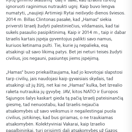
ignoruoti raginimus nutraukti ugnį. Kaip buvo lengva
numatyti, „naujieji Artimieji Rytai neišvydo dienos šviesos.
2014 m. Billas Clintonas pasakė, kad „Hamas“ siekia
priversti Izraelį žudyti palestiniečius, vildamasis, kad tai
sukels pasaulio pasipiktinimą. Kaip ir 2014 m., taip ir dabar
Izraelis kartais įspėja gyventojus palikti savo namus,
kuriuos ketinama pulti. Tie, kurie jų nepalieka, esą
atsakingi už savo likimą patys. Bet jei neturi teisės žudyti
civilius, jos negauni, pasiuntęs jiems įspėjimą.
„Hamas“ buvo priekaištaujama, kad jo kovotojai slapstosi
tarp civilių, jais naudojasi kaip gyvaisiais skydais, tad
atsakingi už jų žūtį, net kai ne „Hamas“ kulka, bet Izrealio
raketa nutraukia jų gyvybę. JAV, kitos NATO ir Europos
Sąjungos šalys kaskart gieda tą pačią Izraelį pateisinančią
giesmę, tad nenuostabu, kad Izraelis nejaučia
atsakomybės už savo veiksmus ir negailestingai puola
civilius, įsitikinęs, kad bus giriamas, o ne traukiamas
atsakomybėn. Kolektyviniai Vakarai, kaip Izraelio
pagalbininkai, turi prisiimti dalį atsakomybės už Gazos