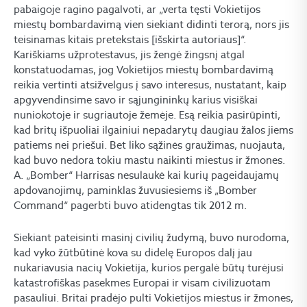
pabaigoje ragino pagalvoti, ar „verta tęsti Vokietijos
miestų bombardavimą vien siekiant didinti terorą, nors jis
teisinamas kitais pretekstais [išskirta autoriaus]“.
Kariškiams užprotestavus, jis žengė žingsnį atgal
konstatuodamas, jog Vokietijos miestų bombardavimą
reikia vertinti atsižvelgus į savo interesus, nustatant, kaip
apgyvendinsime savo ir sąjungininkų karius visiškai
nuniokotoje ir sugriautoje žemėje. Esą reikia pasirūpinti,
kad britų išpuoliai ilgainiui nepadarytų daugiau žalos jiems
patiems nei priešui. Bet liko sąžinės graužimas, nuojauta,
kad buvo nedora tokiu mastu naikinti miestus ir žmones.
A. „Bomber“ Harrisas nesulaukė kai kurių pageidaujamų
apdovanojimų, paminklas žuvusiesiems iš „Bomber
Command“ pagerbti buvo atidengtas tik 2012 m.
Siekiant pateisinti masinį civilių žudymą, buvo nurodoma,
kad vyko žūtbūtinė kova su didelę Europos dalį jau
nukariavusia nacių Vokietija, kurios pergalė būtų turėjusi
katastrofiškas pasekmes Europai ir visam civilizuotam
pasauliui. Britai pradėjo pulti Vokietijos miestus ir žmones,