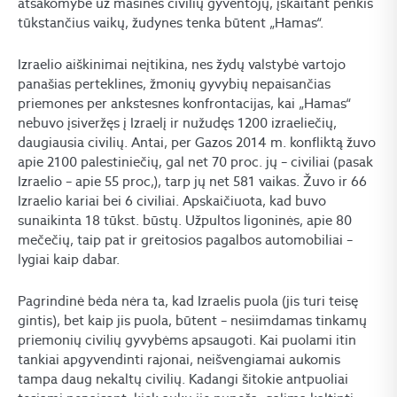
atsakomybė už masines civilių gyventojų, įskaitant penkis
tūkstančius vaikų, žudynes tenka būtent „Hamas“.
Izraelio aiškinimai neįtikina, nes žydų valstybė vartojo
panašias perteklines, žmonių gyvybių nepaisančias
priemones per ankstesnes konfrontacijas, kai „Hamas“
nebuvo įsiveržęs į Izraelį ir nužudęs 1200 izraeliečių,
daugiausia civilių. Antai, per Gazos 2014 m. konfliktą žuvo
apie 2100 palestiniečių, gal net 70 proc. jų – civiliai (pasak
Izraelio – apie 55 proc,), tarp jų net 581 vaikas. Žuvo ir 66
Izraelio kariai bei 6 civiliai. Apskaičiuota, kad buvo
sunaikinta 18 tūkst. būstų. Užpultos ligoninės, apie 80
mečečių, taip pat ir greitosios pagalbos automobiliai –
lygiai kaip dabar.
Pagrindinė bėda nėra ta, kad Izraelis puola (jis turi teisę
gintis), bet kaip jis puola, būtent – nesiimdamas tinkamų
priemonių civilių gyvybėms apsaugoti. Kai puolami itin
tankiai apgyvendinti rajonai, neišvengiamai aukomis
tampa daug nekaltų civilių. Kadangi šitokie antpuoliai