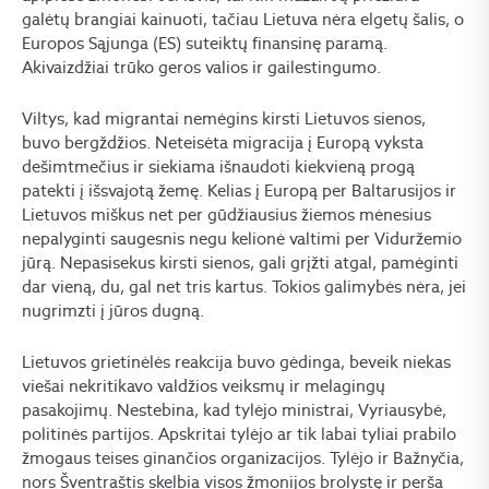
galėtų brangiai kainuoti, tačiau Lietuva nėra elgetų šalis, o
Europos Sąjunga (ES) suteiktų finansinę paramą.
Akivaizdžiai trūko geros valios ir gailestingumo.
Viltys, kad migrantai nemėgins kirsti Lietuvos sienos,
buvo bergždžios. Neteisėta migracija į Europą vyksta
dešimtmečius ir siekiama išnaudoti kiekvieną progą
patekti į išsvajotą žemę. Kelias į Europą per Baltarusijos ir
Lietuvos miškus net per gūdžiausius žiemos mėnesius
nepalyginti saugesnis negu kelionė valtimi per Viduržemio
jūrą. Nepasisekus kirsti sienos, gali grįžti atgal, pamėginti
dar vieną, du, gal net tris kartus. Tokios galimybės nėra, jei
nugrimzti į jūros dugną.
Lietuvos grietinėlės reakcija buvo gėdinga, beveik niekas
viešai nekritikavo valdžios veiksmų ir melagingų
pasakojimų. Nestebina, kad tylėjo ministrai, Vyriausybė,
politinės partijos. Apskritai tylėjo ar tik labai tyliai prabilo
žmogaus teises ginančios organizacijos. Tylėjo ir Bažnyčia,
nors Šventraštis skelbia visos žmonijos brolystę ir perša