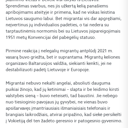
Sprendimas svarbus, nes jis užkertą kelią panašiems
apribojimams ateityje ir primena, kad ne viskas leistina
Lietuvos saugumo labui. Bet migrantai vis dar apgręžiami,
neįvertinus jų individualios padėties, o tai nedera su
tarptautinėmis normomis bei su Lietuvos įsipareigojimais
1951 metų Konvencijai dėl pabėgėlių statuso.
Pirminė reakcija į nelegalių migrantų antplūdį 2021 m.
vasarą buvo griežta, bet ir suprantama. Migrantų keliones
organizavo Baltarusijos valdžia, siekianti kenkti, jei ne
destabilizuoti padėtį Lietuvoje ir Europoje.
Migrantai nebuvo nekalti angelai, absoliuti dauguma
puikiai žinojo, kad jų ketinimai – slapta ir be leidimo kirsti
valstybės sieną – buvo neteisėti, tad baustini. Jie nebėgo
nuo tiesioginio pavojaus jų gyvybei, ne vienas buvo
apsišarvavęs įmantriausiais išmaniaisiais telefonais ir
brangiais laikrodžiais, atvirai pripažino, kad siekė persikelti
į Vokietiją dėl ten žadėto geresnio ir patogesnio gyvenimo.