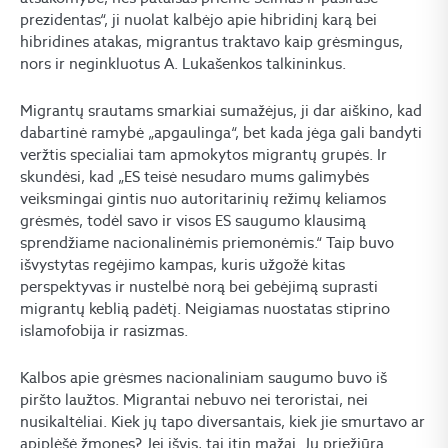
prezidentas“, ji nuolat kalbėjo apie hibridinį karą bei
hibridines atakas, migrantus traktavo kaip grėsmingus,
nors ir neginkluotus A. Lukašenkos talkininkus.
Migrantų srautams smarkiai sumažėjus, ji dar aiškino, kad
dabartinė ramybė „apgaulinga“, bet kada jėga gali bandyti
veržtis specialiai tam apmokytos migrantų grupės. Ir
skundėsi, kad „ES teisė nesudaro mums galimybės
veiksmingai gintis nuo autoritarinių režimų keliamos
grėsmės, todėl savo ir visos ES saugumo klausimą
sprendžiame nacionalinėmis priemonėmis.“ Taip buvo
išvystytas regėjimo kampas, kuris užgožė kitas
perspektyvas ir nustelbė norą bei gebėjimą suprasti
migrantų keblią padėtį. Neigiamas nuostatas stiprino
islamofobija ir rasizmas.
Kalbos apie grėsmes nacionaliniam saugumo buvo iš
piršto laužtos. Migrantai nebuvo nei teroristai, nei
nusikaltėliai. Kiek jų tapo diversantais, kiek jie smurtavo ar
apiplėšė žmones? Jei išvis, tai itin mažai. Jų priežiūra