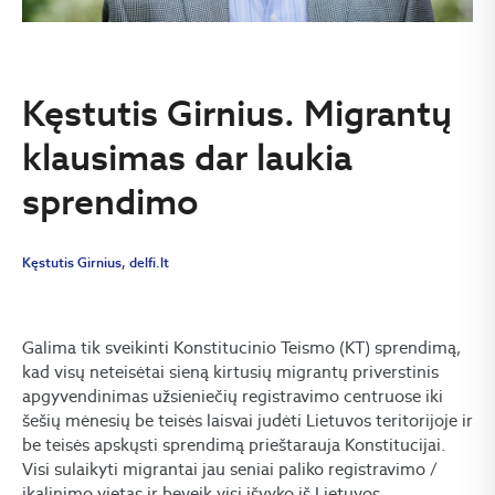
Kęstutis Girnius. Migrantų
klausimas dar laukia
sprendimo
Kęstutis Girnius, delfi.lt
Galima tik sveikinti Konstitucinio Teismo (KT) sprendimą,
kad visų neteisėtai sieną kirtusių migrantų priverstinis
apgyvendinimas užsieniečių registravimo centruose iki
šešių mėnesių be teisės laisvai judėti Lietuvos teritorijoje ir
be teisės apskųsti sprendimą prieštarauja Konstitucijai.
Visi sulaikyti migrantai jau seniai paliko registravimo /
įkalinimo vietas ir beveik visi išvyko iš Lietuvos.