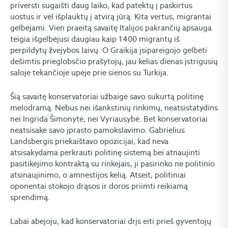
priversti sugaišti daug laiko, kad patektų į paskirtus
uostus ir vėl išplauktų į atvirą jūrą. Kita vertus, migrantai
gelbėjami. Vien praeitą savaitę Italijos pakrančių apsauga
teigia išgelbėjusi daugiau kaip 1400 migrantų iš
perpildytų žvejybos laivų. O Graikija įsipareigojo gelbėti
dešimtis prieglobsčio prašytojų, jau kelias dienas įstrigusių
saloje tekančioje upėje prie sienos su Turkija.
Šią savaitę konservatoriai užbaigė savo sukurtą politinę
melodramą. Nebus nei išankstinių rinkimų, neatsistatydins
nei Ingrida Šimonytė, nei Vyriausybė. Bet konservatoriai
neatsisakė savo įprasto pamokslavimo. Gabrielius
Landsbergis priekaištavo opozicijai, kad neva
atsisakydama perkrauti politinę sistemą bei atnaujinti
pasitikėjimo kontraktą su rinkėjais, ji pasirinko ne politinio
atsinaujinimo, o amnestijos kelią. Atseit, politiniai
oponentai stokojo drąsos ir doros priimti reikiamą
sprendimą.
Labai abejoju, kad konservatoriai drįs eiti prieš gyventojų