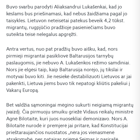
Buvo svarbu parodyti Aliaksandrui Lukašenkai, kad jo
kėslams bus priešinamasi, kad nebus žaidžiama pagal jo
taisykles. Lietuvon neteisėtai patekus beveik 4,2 tūkst.
migrantų, rugpjūčio pradžioje pasieniečiams buvo
suteikta teisė nelegalus apgręžti.
Antra vertus, nuo pat pradžių buvo aišku, kad, nors
pirmieji migrantai pasikliovė Baltarusijos tarnybų
paslaugomis, jie nebuvo A. Lukašenkos režimo samdiniai.
Nors jie elgėsi taip, kaip Baltarusija norėjo, jų tikslai ir
motyvai buvo kiti. Jie nesiekė destabilizuoti Lietuvos ar jai
pakenkti, Lietuva jiems buvo tik nepatogi kliūtis pakeliui į
Vakarų Europą.
Bet valdžia sąmoningai mėgino sukurti neigiamą migrantų
įvaizdį. Čia pirmuoju smuiku griežė Vidaus reikalų ministrė
Agnė Bilotaitė, kuri juos nuosekliai demonizavo. Nors A.
Bilotaitė nurodė ir premjerė jai pritarė, kad Konstitucijai
prieštaraujančios nuostatos „nėra jos vienasmenė
atsakomybė, nes pataisas priėmė Seimas ir pasirašė