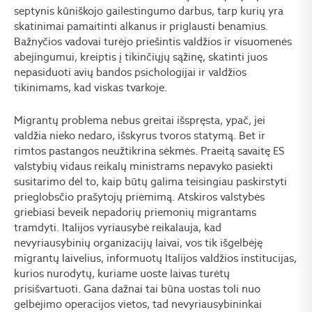
septynis kūniškojo gailestingumo darbus, tarp kurių yra
skatinimai pamaitinti alkanus ir priglausti benamius.
Bažnyčios vadovai turėjo priešintis valdžios ir visuomenės
abejingumui, kreiptis į tikinčiųjų sąžinę, skatinti juos
nepasiduoti avių bandos psichologijai ir valdžios
tikinimams, kad viskas tvarkoje.
Migrantų problema nebus greitai išspręsta, ypač, jei
valdžia nieko nedaro, išskyrus tvoros statymą. Bet ir
rimtos pastangos neužtikrina sėkmės. Praeitą savaitę ES
valstybių vidaus reikalų ministrams nepavyko pasiekti
susitarimo dėl to, kaip būtų galima teisingiau paskirstyti
prieglobsčio prašytojų priėmimą. Atskiros valstybės
griebiasi beveik nepadorių priemonių migrantams
tramdyti. Italijos vyriausybė reikalauja, kad
nevyriausybinių organizacijų laivai, vos tik išgelbėję
migrantų laivelius, informuotų Italijos valdžios institucijas,
kurios nurodytų, kuriame uoste laivas turėtų
prisišvartuoti. Gana dažnai tai būna uostas toli nuo
gelbėjimo operacijos vietos, tad nevyriausybininkai