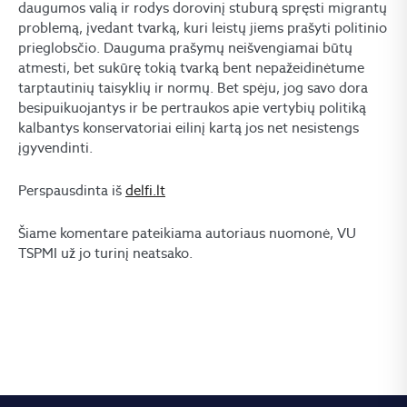
daugumos valią ir rodys dorovinį stuburą spręsti migrantų
problemą, įvedant tvarką, kuri leistų jiems prašyti politinio
prieglobsčio. Dauguma prašymų neišvengiamai būtų
atmesti, bet sukūrę tokią tvarką bent nepažeidinėtume
tarptautinių taisyklių ir normų. Bet spėju, jog savo dora
besipuikuojantys ir be pertraukos apie vertybių politiką
kalbantys konservatoriai eilinį kartą jos net nesistengs
įgyvendinti.
Perspausdinta iš
delfi.lt
Šiame komentare pateikiama autoriaus nuomonė, VU
TSPMI už jo turinį neatsako.