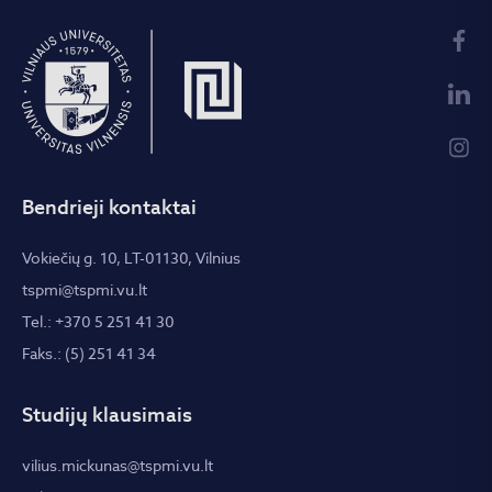
Bendrieji kontaktai
Vokiečių g. 10, LT-01130, Vilnius
tspmi@tspmi.vu.lt
Tel.: +370 5 251 41 30
Faks.: (5) 251 41 34
Studijų klausimais
vilius.mickunas@tspmi.vu.lt