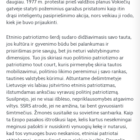
daugiau. 1977 m. protestai prieš valdžios planus Vokiečių
gatvėje statyti požeminius garažus pristatomi kaip itin
drąsi inteligentų pasipriešinimo akcija, nors veikiau ji rodo,
kiek jie buvo prijaukinti.
Etninio patriotizmo šerdį sudaro didžiavimasis savo tauta,
jos kultūra ir gyvenimo būdu bei palankumas ir
prisirišimas prie savųjų, bet jis neturi valstybingumo
dimensijos. Tuo jis skiriasi nuo politinio patriotizmo ar
patriotizmo tout court, kuris pirmenybę skiria tautos
mobilizavimui, politinio likimo perėmimui į savo rankas,
tautinės valstybės kūrimui. Aštuntame dešimtmetyje
Lietuvoje vis labiau įsitvirtino etninis patriotizmas,
išstumdamas anksčiau vyravusį politinį patriotizmą.
Susilpnėjo, jei ne visai išblėso, nepriklausomybės atgavimo
viltys. SSRS atrodė, jei ne amžina, tai bent gyvuosianti
šimtmečius. Žmonės susitaikė su sovietine santvarka. Kaip
ta Ezopo pasakos ištroškusi lapė, kelis kartus nesėkmingai
mėginusi pašokti ir nusiskinti vynuogių kekę ir nutarusi,
kad tos vynuogės buvo neskanios, etniniai patriotai