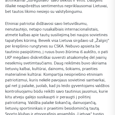
atitinkamai „sureguliavo“ savo siekius ir viltis. Daugelis
išlaikė neapibrėžtus sentimentus nepriklausomai Lietuvai,
bet tautos likimo nesiejo su valstybingumu.
Etniniai patriotai didžiavosi savo lietuviškumu,
nenutautėjo, netapo rusakalbiais internacionalistais,
atmetė kalbas apie tautų susiliejimą bei naujos sovietinės
tapatybės kūrimą. Beveik visa Lietuva sirgdavo už „Žalgirį“
per krepšinio rungtynes su CSKA. Nebuvo apsieita be
tautinio pasipūtimo, į rusus buvo žiūrima iš aukšto, o pati
LKP mėgdavo diskretiškai suversti atsakomybę dėl įvairių
nesėkmių svetimtaučiams. Daug reikšmės buvo skiriama
lietuvių kalbai, kultūrai, dainoms, šokiams, praeities
materialinei kultūrai. Kompartija nesipriešino etniniam
patriotizmui, kuris nekėlė pavojaus sovietinei santvarkai,
gal net jį palaikė, juolab, kad jis leido gyventojams valdžios
kontroliuojamu būdu reikšti savo tautinius jausmus, kurie
kitu atveju galėjo susikaupti ir peraugti į politinį
patriotizmą. Valdžia palaikė šokančią, dainuojančią,
lietuvių sportininkais ir praeitimi besidominčią tautą.
Sporto klubas ir etnografinis ansamblis „Lietuva“ turėjo