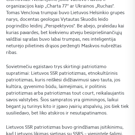
organizacijos kaip „Charta 77“ ar Ukrainos „Ruchas“.
Tomas Venclova trumpai buvo Lietuvos Helsinkio grupės
narys, docentas geologas Vytautas Skuodis leido
pogrindžio leidinį „Perspektyvos“. Be abejo, praleidau kai
kurias pavardes, bet kiekvienu atveju besipriešinančiųjų
valdžiai sąrašas buvo labai trumpas, nes inteligentija
neturėjo pilietinės drąsos peržengti Maskvos nubrėžtas
ribas.
Sovietmečiu egzistavo trys skirtingi patriotizmo
supratimai: Lietuvos SSR patriotizmas, etnokultūrinis
patriotizmas, kuris reiškėsi didžiavimusi savo tauta, jos
kultūra, gyvenimo būdu, laimėjimais, ir politinis
patriotizmas arba patriotizmas tout court, reikalaujantis
savos valstybės. Šios sampratos yra giminingos, laikui
bėgant jų turinys kito ir įgavo įvairių atspalvių, jos šiek tiek
susiliedavo, bet liko atskiros ir nesutapatinamos.
Lietuvos SSR patriotizmas buvo grindžiamas įsitikinimu,
kad Lietuvos likimas sietinas su SSRS – vienintele šalimi,