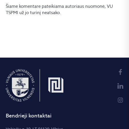
Šiame komentare pateikiama autoriaus nuomonė, VU
TSPMI už jo turinį neatsako.
Bendrieji kontaktai