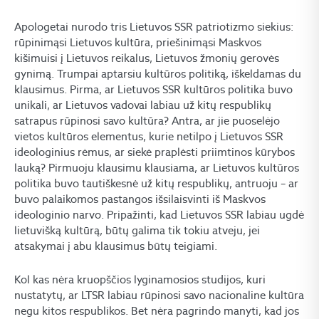
Apologetai nurodo tris Lietuvos SSR patriotizmo siekius:
rūpinimąsi Lietuvos kultūra, priešinimąsi Maskvos
kišimuisi į Lietuvos reikalus, Lietuvos žmonių gerovės
gynimą. Trumpai aptarsiu kultūros politiką, iškeldamas du
klausimus. Pirma, ar Lietuvos SSR kultūros politika buvo
unikali, ar Lietuvos vadovai labiau už kitų respublikų
satrapus rūpinosi savo kultūra? Antra, ar jie puoselėjo
vietos kultūros elementus, kurie netilpo į Lietuvos SSR
ideologinius rėmus, ar siekė praplėsti priimtinos kūrybos
lauką? Pirmuoju klausimu klausiama, ar Lietuvos kultūros
politika buvo tautiškesnė už kitų respublikų, antruoju – ar
buvo palaikomos pastangos išsilaisvinti iš Maskvos
ideologinio narvo. Pripažinti, kad Lietuvos SSR labiau ugdė
lietuvišką kultūrą, būtų galima tik tokiu atveju, jei
atsakymai į abu klausimus būtų teigiami.
Kol kas nėra kruopščios lyginamosios studijos, kuri
nustatytų, ar LTSR labiau rūpinosi savo nacionaline kultūra
negu kitos respublikos. Bet nėra pagrindo manyti, kad jos