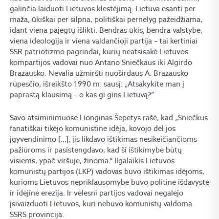
galinčia laiduoti Lietuvos klestėjimą. Lietuva esanti per
maža, ūkiškai per silpna, politiškai pernelyg pažeidžiama,
idant viena pajėgtų išlikti. Bendras ūkis, bendra valstybė,
viena ideologija ir viena valdančioji partija – tai kertiniai
SSR patriotizmo pagrindai, kurių neatsisakė Lietuvos
kompartijos vadovai nuo Antano Sniečkaus iki Algirdo
Brazausko. Nevalia užmiršti nuoširdaus A. Brazausko
rūpesčio, išreikšto 1990 m. sausį: „Atsakykite man į
paprastą klausimą – o kas gi gins Lietuvą?”
Savo atsiminimuose Lionginas Šepetys rašė, kad „Sniečkus
fanatiškai tikėjo komunistine idėja, kovojo dėl jos
įgyvendinimo […], jis likdavo ištikimas nesikeičiančioms
pažiūroms ir pasistengdavo, kad ši ištikimybė būtų
visiems, ypač viršuje, žinoma.“ Ilgalaikis Lietuvos
komunistų partijos (LKP) vadovas buvo ištikimas idėjoms,
kurioms Lietuvos nepriklausomybė buvo politinė išdavystė
ir idėjinė erezija. Ir vėlesni partijos vadovai negalėjo
įsivaizduoti Lietuvos, kuri nebuvo komunistų valdoma
SSRS provincija.