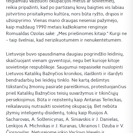
teigiamiau vaizduoti okupacijos metus ar sovietmetį,
reikia pripažinti, kad po partizanų kovų baigties vis labiau
įsitvirtino prisitaikymo kultūra, nors būta ryžto, drąsos ir
užsispyrimo. Vienas mano draugas neseniai pažymėjo,
kaip maždaug 1990 metais kažkokiame renginyje
Romualdas Ozolas sakė: „Mes priešinomės kitaip.“ Kurgi ne
– taip švelniai, kad nerizikuotumėm ir nenukentėtumėm.
Lietuvoje buvo spausdinama daugiau pogrindžio leidinių,
skaičiuojant vienam gyventojui, negu bet kurioje kitoje
sovietinėje respublikoje. Saugumui nepasisekė nuslopinti
Lietuvos Katalikų Bažnyčios kronikos, išaiškinti ir išardyti
bendradarbių bei leidėjų tinklo. Ne kartą dešimtys
tūkstančių žmonių pasirašė pareiškimus, protestuojančius
prieš Katalikų Bažnyčios teisių suvaržymus ir tikinčiųjų
persekiojimus. Būta ir rezistentų kaip Antanas Terleckas,
reikalavusių nutraukti sovietinę okupaciją. Bet nebūta
įžymių inteligentų-disidentų, tokių kaip Rusijos A.
Sacharovas, A. Solženicynas, A. Siniavskis ir J. Danielas,
Lenkijos A. Michnikas ir J. Kuranas, Ukrainos I. Dzuba ir V.
Čiornovilas. Neturėjome jokio Vaclovo Havelo ir