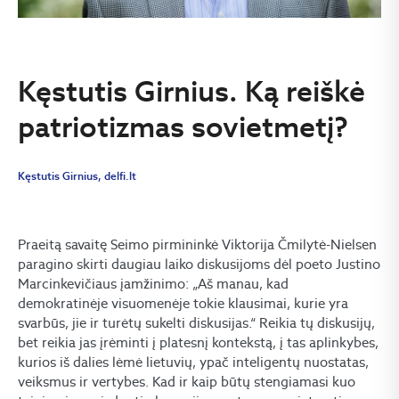
Kęstutis Girnius. Ką reiškė
patriotizmas sovietmetį?
Kęstutis Girnius, delfi.lt
Praeitą savaitę Seimo pirmininkė Viktorija Čmilytė-Nielsen
paragino skirti daugiau laiko diskusijoms dėl poeto Justino
Marcinkevičiaus įamžinimo: „Aš manau, kad
demokratinėje visuomenėje tokie klausimai, kurie yra
svarbūs, jie ir turėtų sukelti diskusijas.“ Reikia tų diskusijų,
bet reikia jas įrėminti į platesnį kontekstą, į tas aplinkybes,
kurios iš dalies lėmė lietuvių, ypač inteligentų nuostatas,
veiksmus ir vertybes. Kad ir kaip būtų stengiamasi kuo