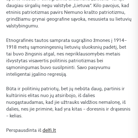
daugiau sirgalių negu valstybė „Lietuva“. Kilo pavojus, kad
etninis patriotizmas pavirs Nemuno krašto patriotizmu,
grindžiamu grynai geografine sąvoka, nesusieta su lietuvių
valstybingumu.
Etnografinės tautos samprata sugrąžino žmones į 1914–
1918 metų sąmoningesnių lietuvių sluoksnių padėtį, bet
tai buvo žingsnis atgal, nes nepriklausomybės metais
išvystytas visavertis politinis patriotizmas bei
sąmoningumas buvo susilpninti. Savo pasyvumu
inteligentai įgalino regresiją.
Būta ir politinių patriotų, bet jų nebūta daug, partinis ir
kultūrinis elitas nuo jų atsiribojo, iš dalies
nuogąstaudamas, kad jie užtrauks valdžios nemalonę, iš
dalies, nes jie priminė, kad yra kitas – doresnis ir drąsesnis
– kelias.
Perspausdinta iš
delfi.lt