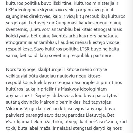
kultūros politika buvo išskirtinė. Kultūros ministerija ir
LKP ideologiniai skyriai savo veiklą organizavo pagal
sąjungines direktyvas, kaip ir visų kitų respublikų kultūros
sergėtojai. Lietuvoje didžiuojamasi liaudies menu, dainų
šventėmis, „Lietuvos“ ansambliu bei kitais etnografiniais
kolektyvais, bet dainų šventės arba kas nors panašaus,
etnografiniai ansambliai, liaudies menai klestėjo visose
respublikose. Savo kultūros politika LTSR buvo ne balta
varna, bet solidi kitų sovietinių respublikų partnerė.
Nors tapyboje, skulptūroje ir kitose meno srityse
veikiausiai būta daugiau naujovių negu kitose
respublikose, kiek buvo stengiamasi praplėsti priimtinos
kultūros lauką ir priešintis Maskvos ideologiniam
apynasriui? L. Šepetys didžiavosi, kad buvo pastatytas
sutaną dėvinčio Maironio paminklas, kad tapytojas
Viktoras Vizgirda ir vėliau kiti išeivijos tapytojai buvo
pakviesti parengti savo darbų parodas Lietuvoje. Bet
išvardijama tiek mažai tokių atvejų, kad peršasi išvada, kad
tokių būta labai mažai ir nelabai stengtasi daryti ką nors