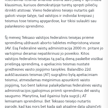
klausimus, kuriuos demokratijoje turėtų spręsti piliečių
išrinkti atstovai. Vieno federalinio teisėjo nutartis gali
galioti visoje šalyje, tad valstijos ir individai kreipiasi į
teismus tose teismų apygardose, kur tikisi sulaukti sau
palankesnio sprendimo.
Šį mėnesį Teksaso valstijos federalinis teisėjas priėmė
sprendimą uždrausti aborto tabletes mifepristoną visose
JAV. Esą Federalinė vaistų administracija 2000 m. pritarė jo
vartojimui deramai nepatikrinusi jo poveikio. Kitos
valstijos federalinis teisėjas tą pačią dieną paskelbė visiškai
priešingą sprendimą, o apeliacinis teismas nustatė
griežtesnes vaisto įsigijimo taisykles. Balandžio 22d.
aukščiausiasis teismas (AT) sugrąžino bylą apeliaciniam
teismui, atmesdamas mėginimus apsunkinti vaisto
įsigijimą, tuo bent laikinai palaikydamas federalinės vaistų
administracijos įgaliojimus priimti sprendimus dėl vaistų
saugumo. Manytina, kad ilgainiui byla sugrįš į AT
lemiamam sprendimui. Bet Teksaso teisėjo nutartis
parodė, kad kas nors bet kada gali atgaline data užginčyti