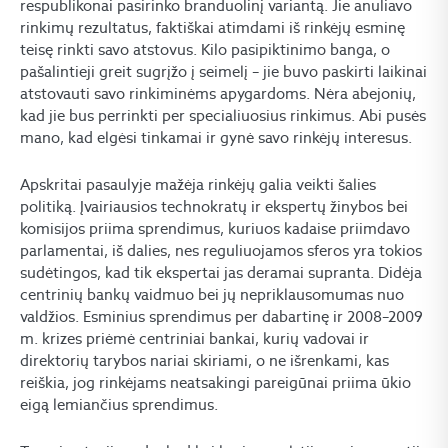
respublikonai pasirinko branduolinį variantą. Jie anuliavo
rinkimų rezultatus, faktiškai atimdami iš rinkėjų esminę
teisę rinkti savo atstovus. Kilo pasipiktinimo banga, o
pašalintieji greit sugrįžo į seimelį – jie buvo paskirti laikinai
atstovauti savo rinkiminėms apygardoms. Nėra abejonių,
kad jie bus perrinkti per specialiuosius rinkimus. Abi pusės
mano, kad elgėsi tinkamai ir gynė savo rinkėjų interesus.
Apskritai pasaulyje mažėja rinkėjų galia veikti šalies
politiką. Įvairiausios technokratų ir ekspertų žinybos bei
komisijos priima sprendimus, kuriuos kadaise priimdavo
parlamentai, iš dalies, nes reguliuojamos sferos yra tokios
sudėtingos, kad tik ekspertai jas deramai supranta. Didėja
centrinių bankų vaidmuo bei jų nepriklausomumas nuo
valdžios. Esminius sprendimus per dabartinę ir 2008–2009
m. krizes priėmė centriniai bankai, kurių vadovai ir
direktorių tarybos nariai skiriami, o ne išrenkami, kas
reiškia, jog rinkėjams neatsakingi pareigūnai priima ūkio
eigą lemiančius sprendimus.