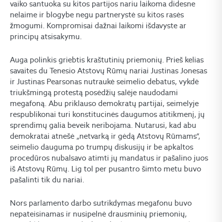
vaiko santuoka su kitos partijos nariu laikoma didesne
nelaime ir blogybe negu partnerystė su kitos rasės
žmogumi. Kompromisai dažnai laikomi išdavyste ar
principų atsisakymu.
Auga polinkis griebtis kraštutinių priemonių. Prieš kelias
savaites du Tenesio Atstovų Rūmų nariai Justinas Jonesas
ir Justinas Pearsonas nutraukė seimelio debatus, vykdė
triukšmingą protestą posėdžių salėje naudodami
megafoną. Abu priklauso demokratų partijai, seimelyje
respublikonai turi konstitucinės daugumos atitikmenį, jų
sprendimų galia beveik neribojama. Nutarusi, kad abu
demokratai atnešė „netvarką ir gėdą Atstovų Rūmams“,
seimelio dauguma po trumpų diskusijų ir be apkaltos
procedūros nubalsavo atimti jų mandatus ir pašalino juos
iš Atstovų Rūmų. Lig tol per pusantro šimto metu buvo
pašalinti tik du nariai.
Nors parlamento darbo sutrikdymas megafonu buvo
nepateisinamas ir nusipelnė drausminių priemonių,