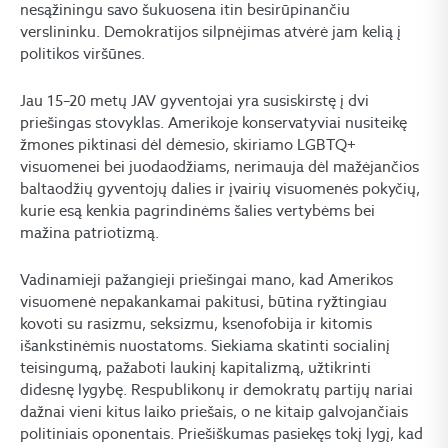
nesąžiningu savo šukuosena itin besirūpinančiu
verslininku. Demokratijos silpnėjimas atvėrė jam kelią į
politikos viršūnes.
Jau 15–20 metų JAV gyventojai yra susiskirstę į dvi
priešingas stovyklas. Amerikoje konservatyviai nusiteikę
žmones piktinasi dėl dėmesio, skiriamo LGBTQ+
visuomenei bei juodaodžiams, nerimauja dėl mažėjančios
baltaodžių gyventojų dalies ir įvairių visuomenės pokyčių,
kurie esą kenkia pagrindinėms šalies vertybėms bei
mažina patriotizmą.
Vadinamieji pažangieji priešingai mano, kad Amerikos
visuomenė nepakankamai pakitusi, būtina ryžtingiau
kovoti su rasizmu, seksizmu, ksenofobija ir kitomis
išankstinėmis nuostatoms. Siekiama skatinti socialinį
teisingumą, pažaboti laukinį kapitalizmą, užtikrinti
didesnę lygybę. Respublikonų ir demokratų partijų nariai
dažnai vieni kitus laiko priešais, o ne kitaip galvojančiais
politiniais oponentais. Priešiškumas pasiekęs tokį lygį, kad