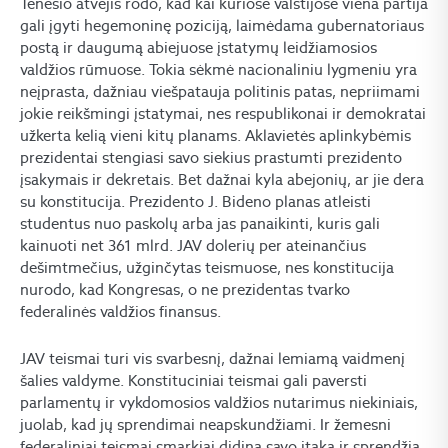
Tenesio atvejis rodo, kad kai kuriose valstijose viena partija
gali įgyti hegemoninę poziciją, laimėdama gubernatoriaus
postą ir daugumą abiejuose įstatymų leidžiamosios
valdžios rūmuose. Tokia sėkmė nacionaliniu lygmeniu yra
neįprasta, dažniau viešpatauja politinis patas, nepriimami
jokie reikšmingi įstatymai, nes respublikonai ir demokratai
užkerta kelią vieni kitų planams. Aklavietės aplinkybėmis
prezidentai stengiasi savo siekius prastumti prezidento
įsakymais ir dekretais. Bet dažnai kyla abejonių, ar jie dera
su konstitucija. Prezidento J. Bideno planas atleisti
studentus nuo paskolų arba jas panaikinti, kuris gali
kainuoti net 361 mlrd. JAV dolerių per ateinančius
dešimtmečius, užginčytas teismuose, nes konstitucija
nurodo, kad Kongresas, o ne prezidentas tvarko
federalinės valdžios finansus.
JAV teismai turi vis svarbesnį, dažnai lemiamą vaidmenį
šalies valdyme. Konstituciniai teismai gali paversti
parlamentų ir vykdomosios valdžios nutarimus niekiniais,
juolab, kad jų sprendimai neapskundžiami. Ir žemesni
federaliniai teismai smarkiai didina savo įtaką ir sprendžia