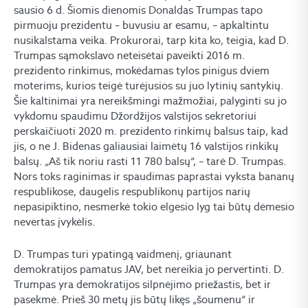
sausio 6 d. Šiomis dienomis Donaldas Trumpas tapo
pirmuoju prezidentu – buvusiu ar esamu, – apkaltintu
nusikalstama veika. Prokurorai, tarp kita ko, teigia, kad D.
Trumpas sąmokslavo neteisėtai paveikti 2016 m.
prezidento rinkimus, mokėdamas tylos pinigus dviem
moterims, kurios teigė turėjusios su juo lytinių santykių.
Šie kaltinimai yra nereikšmingi mažmožiai, palyginti su jo
vykdomu spaudimu Džordžijos valstijos sekretoriui
perskaičiuoti 2020 m. prezidento rinkimų balsus taip, kad
jis, o ne J. Bidenas galiausiai laimėtų 16 valstijos rinkikų
balsų. „Aš tik noriu rasti 11 780 balsų“, – tarė D. Trumpas.
Nors toks raginimas ir spaudimas paprastai vyksta bananų
respublikose, daugelis respublikonų partijos narių
nepasipiktino, nesmerkė tokio elgesio lyg tai būtų dėmesio
nevertas įvykėlis.
D. Trumpas turi ypatingą vaidmenį, griaunant
demokratijos pamatus JAV, bet nereikia jo pervertinti. D.
Trumpas yra demokratijos silpnėjimo priežastis, bet ir
pasekmė. Prieš 30 metų jis būtų likęs „šoumenu“ ir