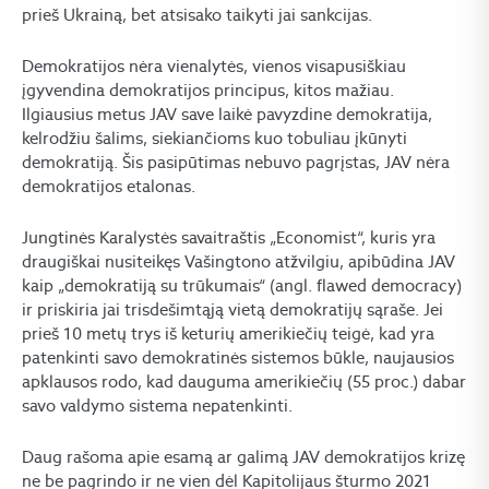
prieš Ukrainą, bet atsisako taikyti jai sankcijas.
Demokratijos nėra vienalytės, vienos visapusiškiau
įgyvendina demokratijos principus, kitos mažiau.
Ilgiausius metus JAV save laikė pavyzdine demokratija,
kelrodžiu šalims, siekiančioms kuo tobuliau įkūnyti
demokratiją. Šis pasipūtimas nebuvo pagrįstas, JAV nėra
demokratijos etalonas.
Jungtinės Karalystės savaitraštis „Economist“, kuris yra
draugiškai nusiteikęs Vašingtono atžvilgiu, apibūdina JAV
kaip „demokratiją su trūkumais“ (angl. flawed democracy)
ir priskiria jai trisdešimtąją vietą demokratijų sąraše. Jei
prieš 10 metų trys iš keturių amerikiečių teigė, kad yra
patenkinti savo demokratinės sistemos būkle, naujausios
apklausos rodo, kad dauguma amerikiečių (55 proc.) dabar
savo valdymo sistema nepatenkinti.
Daug rašoma apie esamą ar galimą JAV demokratijos krizę
ne be pagrindo ir ne vien dėl Kapitolijaus šturmo 2021