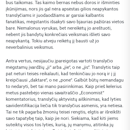
bus taikomas. Tas kaimo bernas nebus doros ir išminties
įkūnijimas, nors jis gal nėra apsėstas gilios neapykantos
translyčiams ir juodaodžiams ar garsiai kalbantis
fanatikas, mėgstantis išsakyti savo bjaurias pažiūras vietos
bare. Nemalonus vyrukas, bet nereikėtų jo areštuoti,
nebent jis bandytų konkrečiais veiksmais išlieti savo
neapykantą. Tokiu atveju reikėtų jį bausti už jo
neverbalinius veiksmus.
Antra vertus, nesijaučiu įpareigotas vartoti translyčio
mėgstamų įvardžių „ji“ arba „jie“, o ne „jis“. Translytis taip
pat neturi teisės reikalauti, kad tenkinčiau jo norą ir į jį
kreipčiausi „daktare“, o ne „pone“. Galbūt būtų nemandagu
to nedaryti, bet tai mano pasirinkimas. Kaip prieš kelerius
metus pastebėjo vienas savaitraščio „Economist“
komentatorius, translyčių aktyvistų aiškinimas, kad lyties
saviidentifikacija liečia tik translyčius asmenis, yra netiesa.
Tai ne tik pagarba žmonių teisei rengtis, elgtis ar išreikšti
savo tapatybę taip, kaip jie nori. Siekiama, kad kiti jiems
suteiktų visos tos lyties, kurią, jų manymu, atitinka jų