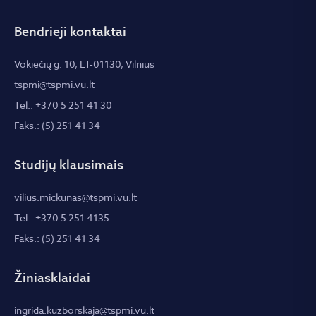
Bendrieji kontaktai
Vokiečių g. 10, LT-01130, Vilnius
tspmi@tspmi.vu.lt
Tel.: +370 5 251 41 30
Faks.: (5) 251 41 34
Studijų klausimais
vilius.mickunas@tspmi.vu.lt
Tel.: +370 5 251 4135
Faks.: (5) 251 41 34
Žiniasklaidai
ingrida.kuzborskaja@tspmi.vu.lt