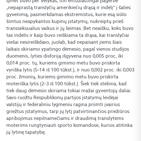
šįmet buvo per Velykas, itin entuziastingai pagerbė
„nepaprastą translyčių amerikiečių drąsą ir indėlį“ į šalies
gyvenimą, pasmerkdamas ekstremistus, kurie esą siūlo
šimtus neapykantos kupinų įstatymų, nukreiptų prieš
transseksualius vaikus ir jų šeimas. Bet neaišku, koks buvo
tas indėlis ir kaip buvo reiškiama ta drąsa, kai translyčiai
viešai nesireiškdavo, juolab, kad nepaisant jiems šiais
laikais skiriamo ypatingo dėmesio, pagal vienos studijos
duomenis, lyties disforiją išgyvena nuo 0,005 proc, iki
0,014 proc. tų, kuriems gimimo metu buvo priskirta
vyriška lytis (5–14 iš 100 tūkst.), ir nuo 0,002 proc. iki 0,003
proc. žmonių, kuriems gimimo metu buvo priskirta
moteriška lytis (2–3 iš 100 tūkst.). Šiek tiek stebina, kad
tiek daug dėmesio skiriama tokiai mažai gyventojų daliai.
Savo ruožtu Respublikonų partijos įstatymų leidėjai
valstijų ir federaliniu lygmeniu ragina priimti įvairius
griežtus įstatymus, tarp jų lytį patvirtinančios priežiūros
apribojimus nepilnamečiams ir draudimą translytėms
moterims rungtyniauti sporto komandose, kurios atitinka
jų lytinę tapatybę.