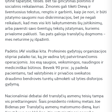
lytinė tapatybė, teises. Bet tai ginčytinas politinis ir
socialinis reikalavimas. Žmonės gali tikėti Dievą ir
šventuosius tekstus, rengtis ir garbinti, kaip jie nori, ir būti
įstatymo saugomi nuo diskriminacijos, bet jie negali
reikalauti, kad mes visi kiti laikytumėmės šių įsitikinimų,
arba paversti savo šventųjų tekstų įstatymais, kuriems
privalome paklusti. Tas pats galioja translyčių dogmoms –
mes neturime jų išpažinti.
Padėtis JAV visiškai kita. Profesinės gydytojų organizacijos
stipriai palaiko tai, ką jie vadina lytį patvirtinančiomis
operacijomis. Jos esą saugios, veiksmingos, naudingos ir
mediciniškai būtinos. Beveik 90 proc. jų padeda
pacientams, tad valstybinės ir privačios sveikatos
draudimo bendrovės turėtų užmokėti už lyties disforijos
gydymą.
Nacionaliniai debatai dėl translyčių asmenų teisių tampa
vis prieštaringesni. Šiais prezidento rinkimų metais Joe
Bidenas per Translyčių asmenų matomumo dieną, kuri