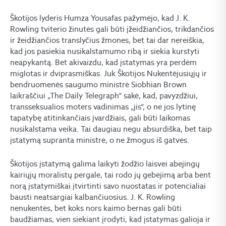
Škotijos lyderis Humza Yousafas pažymėjo, kad J. K.
Rowling tviterio žinutės gali būti įžeidžiančios, trikdančios
ir žeidžiančios translyčius žmones, bet tai dar nereiškia,
kad jos pasiekia nusikalstamumo ribą ir siekia kurstyti
neapykantą. Bet akivaizdu, kad įstatymas yra perdėm
miglotas ir dviprasmiškas. Juk Škotijos Nukentėjusiųjų ir
bendruomenės saugumo ministrė Siobhian Brown
laikraščiui „The Daily Telegraph“ sakė, kad, pavyzdžiui,
transseksualios moters vadinimas „jis“, o ne jos lytinę
tapatybę atitinkančiais įvardžiais, gali būti laikomas
nusikalstama veika. Tai daugiau negu absurdiška, bet taip
įstatymą supranta ministrė, o ne žmogus iš gatvės.
Škotijos įstatymą galima laikyti žodžio laisvei abejingų
kairiųjų moralistų pergale, tai rodo jų gebėjimą arba bent
norą įstatymiškai įtvirtinti savo nuostatas ir potencialiai
bausti neatsargiai kalbančiuosius. J. K. Rowling
nenukentės, bet koks nors kaimo bernas gali būti
baudžiamas, vien siekiant įrodyti, kad įstatymas galioja ir