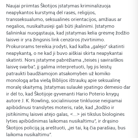
Naujai priimtas Škotijos įstatymas kriminalizuoja
neapykantos kurstymą dėl rasės, religijos,
transseksualumo, seksualinės orientacijos, amžiaus ar
negalios, nusikaltusieji gali būti įkalinimi. Įstatymo
šalininkai nuogąstauja, kad įstatymas kelia grėsmę žodžio
laisvei ir yra žingsnis link cenzūros įtvirtinimo.
Prokurorams tereikia įrodyti, kad kalba „galėjo“ skatinti
neapykantą, o ne kad ji buvo aiškiai skirta neapykantai
skatinti. Nors įstatyme pabrėžiama „teisės į saviraiškos
laisvę svarba“, jį galima interpretuoti, lyg jis leistų
patraukti baudžiamojon atsakomybėn už komiko
monologą arba viešą Biblijos ištraukų apie seksualinę
moralę skaitymą. Įstatymas sulaukė ypatingo dėmesio dar
ir dėl to, kad Škotijoje gyvenanti Hario Poterio knygų
autorė J. K. Rowling, socialiniuose tinkluose neigiamai
apibūdinusi translytes moteris, rašė, kad „žodžio ir
įsitikinimų laisvei atėjo galas, <…> jei tikslus biologinės
lyties apibūdinimas laikomas nusikaltimu“, ir drąsino
Škotijos policiją ją areštuoti, „jei tai, ką čia parašiau, bus
laikoma nusikaltimu“.