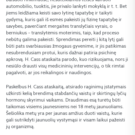
automobilio, tuoktis, jie privalo lankyti mokyklą ir t. t. Bet
jiems leidžiama keisti savo lytinę tapatybę ir taikyti
gydymą, kuris gali iš esmės pakeisti jų fizinę tapatybę ir
savybes, paverčiant mergaites translyčiais vyrais, o
berniukus – translytėmis moterimis, taip, kad proceso
nebūtų galima pakeisti. Sprendimas pereiti į kitą lytį gali
būti pats svarbiausias žmogaus gyvenime, ir jis patikimas
nesubrendusiam protui, kuris dažnai patiria psichinę
apkrovą. H. Cass ataskaita parodo, kuo rizikuojama, nors ji
nesiūlo drausti visų medicininių intervencijų, o tik rimtai
pagalvoti, ar jos reikalingos ir naudingos.
Paskelbus H. Cass ataskaitą, atsirado raginimų įstatymais
užkirsti kelią brendimą stabdančių vaistų ir skirtingų lyčių
hormonų skyrimui vaikams. Draudimas esą turėtų būti
taikomas visiems jaunesniems nei 18 metų jaunuoliams.
Šešiolika metų yra per jaunas amžius duoti vaistų, kurie
gali sutrikdyti jaunuolių vystymąsi ir visam laikui pažeisti
jų organizmą.