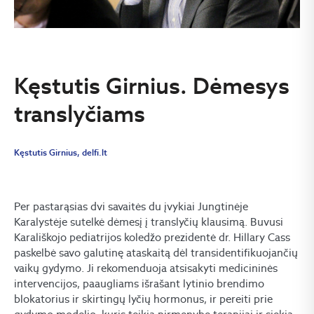
Kęstutis Girnius. Dėmesys
translyčiams
Kęstutis Girnius, delfi.lt
Per pastarąsias dvi savaitės du įvykiai Jungtinėje
Karalystėje sutelkė dėmesį į translyčių klausimą. Buvusi
Karališkojo pediatrijos koledžo prezidentė dr. Hillary Cass
paskelbė savo galutinę ataskaitą dėl transidentifikuojančių
vaikų gydymo. Ji rekomenduoja atsisakyti medicininės
intervencijos, paaugliams išrašant lytinio brendimo
blokatorius ir skirtingų lyčių hormonus, ir pereiti prie