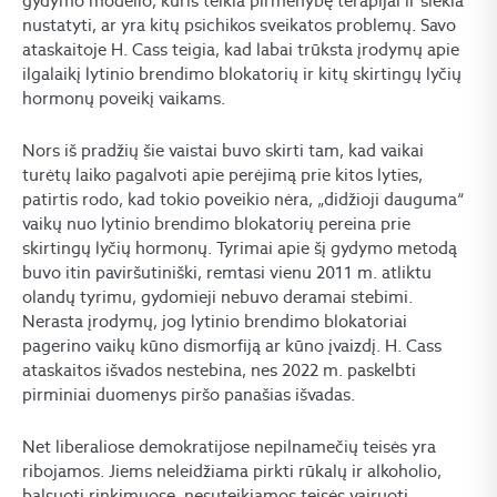
gydymo modelio, kuris teikia pirmenybę terapijai ir siekia
nustatyti, ar yra kitų psichikos sveikatos problemų. Savo
ataskaitoje H. Cass teigia, kad labai trūksta įrodymų apie
ilgalaikį lytinio brendimo blokatorių ir kitų skirtingų lyčių
hormonų poveikį vaikams.
Nors iš pradžių šie vaistai buvo skirti tam, kad vaikai
turėtų laiko pagalvoti apie perėjimą prie kitos lyties,
patirtis rodo, kad tokio poveikio nėra, „didžioji dauguma“
vaikų nuo lytinio brendimo blokatorių pereina prie
skirtingų lyčių hormonų. Tyrimai apie šį gydymo metodą
buvo itin paviršutiniški, remtasi vienu 2011 m. atliktu
olandų tyrimu, gydomieji nebuvo deramai stebimi.
Nerasta įrodymų, jog lytinio brendimo blokatoriai
pagerino vaikų kūno dismorfiją ar kūno įvaizdį. H. Cass
ataskaitos išvados nestebina, nes 2022 m. paskelbti
pirminiai duomenys piršo panašias išvadas.
Net liberaliose demokratijose nepilnamečių teisės yra
ribojamos. Jiems neleidžiama pirkti rūkalų ir alkoholio,
balsuoti rinkimuose, nesuteikiamos teisės vairuoti