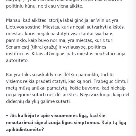
politiniu kūnu, ne tik su viena aikšte.
Manau, kad aikštės istorija labai ginčija, ar Vilnius yra
Lietuvos sostinė. Miestas, kuris negali sutvarkyti aikštės,
miestas, kuris negali pastatyti visai tautai svarbaus
paminklo, kaip buvo norima, yra miestas, kuris turi
Senamiestį (tikrai gražų) ir vyriausybę, politines
institucijas. Kitais atžvilgiais pats miestas neužsitarnauja
autoriteto.
Kai yra toks susiskaldymas dėl šio paminklo, turbūt
visiems reikia pradėti statyti, kas ką nori. Prabėgus šimtui
metų mūsų anūkai pamatytų, kokie buvome, kad niekaip
negalėjome sutarti net dėl aikštės. Neįsivaizduoju, kaip dėl
didesnių dalykų galime sutarti.
– Jūs kalbėjote apie visuomenės ligą, kad šie
nesutarimai signalizuoja ligos simptomus. Kaip tą ligą
apibūdintumėte?