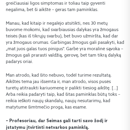
greičiausiai ligos simptomas ir toliau taip gyventi
negalima, bet ši aikštė – geras tam paminklas.
Manau, kad kitaip ir negalėjo atsitikti, nes 30 metų
buvome mokomi, kad svarbiausias dalykas yra žmogaus
teisės (kas iš tikrųjų svarbu), bet buvo užmiršta, kad dar
yra žmogaus orumas. Garbingas žmogus gali pasakyti, kad
„mat juos galas tuos pinigus“. Garbė yra moralinė sąvoka –
žmogus gali prarasti valdžią, gerovę, bet tam tikrą dalyką
padarys oriai.
Man atrodo, kad šito nebuvo, todėl turime rezultatą.
Aikštės tema jau išsemta ir, man atrodo, visos pusės
turėtų atitraukti kariuomenę ir palikti tiesiog aikštę. […]
Arba reikia padaryti taip, kad šitas paminklas būtų toks –
reikia ieškoti naujų skandalų, naujų nesutarimų, kad
matytume šimtmečio proga, kas esame.
– Profesoriau, dar Seimas gali tarti savo žodį ir
įstatymu įtvirtinti netvarkos paminklą.