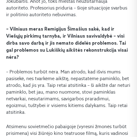
Jokubaitis. Anot jo, toks miestas neužsitarnauja
autoriteto. Profesorius priduria – šioje situacijoje svarbus
ir politinio autoriteto nebuvimas.
– Vilniaus meras Remigijus Šimašius sakė, kad ir
Viešųjų pirkimų tarnyba, ir Vilniaus savivaldybė – visi
dirba savo darbą ir jis nemato didelės problemos. Tai
gal problemos su Lukiškių aikštės rekonstrukcija visai
nėra?
– Problemos turbūt nėra. Man atrodo, kad išvis mums
pasisekė, nes tvarkėme aikštę, nepastatėme paminklo, bet
atrodo, kad jis yra. Taip retai atsitinka – ši aikštė dar neturi
paminklo, bet jau, mano nuomone, stovi paminklas
netvarkai, nesutarimams, savigarbos praradimui,
egoizmui, tuštybei ir visiems kitiems dalykams. Taip retai
atsitinka.
Atsimenu sovietmečio pabaigoje (vyresni žmonės turbūt
prisimena) visi žiūrėjo kino teatruose filmą, kuris vadinosi