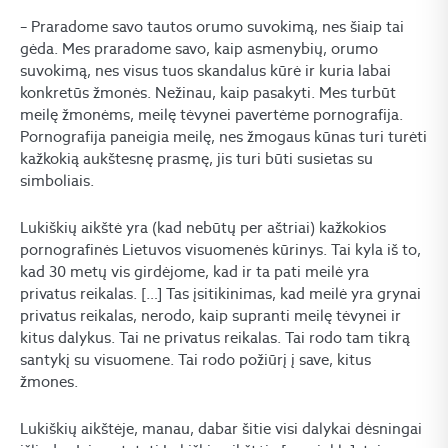
– Praradome savo tautos orumo suvokimą, nes šiaip tai
gėda. Mes praradome savo, kaip asmenybių, orumo
suvokimą, nes visus tuos skandalus kūrė ir kuria labai
konkretūs žmonės. Nežinau, kaip pasakyti. Mes turbūt
meilę žmonėms, meilę tėvynei pavertėme pornografija.
Pornografija paneigia meilę, nes žmogaus kūnas turi turėti
kažkokią aukštesnę prasmę, jis turi būti susietas su
simboliais.
Lukiškių aikštė yra (kad nebūtų per aštriai) kažkokios
pornografinės Lietuvos visuomenės kūrinys. Tai kyla iš to,
kad 30 metų vis girdėjome, kad ir ta pati meilė yra
privatus reikalas. […] Tas įsitikinimas, kad meilė yra grynai
privatus reikalas, nerodo, kaip supranti meilę tėvynei ir
kitus dalykus. Tai ne privatus reikalas. Tai rodo tam tikrą
santykį su visuomene. Tai rodo požiūrį į save, kitus
žmones.
Lukiškių aikštėje, manau, dabar šitie visi dalykai dėsningai