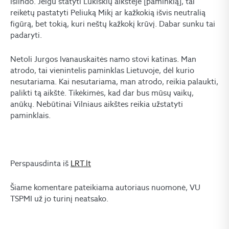
išlindo. Jeigu statyti Lukiškių aikštėje [paminklą], tai
reikėtų pastatyti Peliuką Mikį ar kažkokią išvis neutralią
figūrą, bet tokią, kuri neštų kažkokį krūvį. Dabar sunku tai
padaryti.
Netoli Jurgos Ivanauskaitės namo stovi katinas. Man
atrodo, tai vienintelis paminklas Lietuvoje, dėl kurio
nesutariama. Kai nesutariama, man atrodo, reikia palaukti,
palikti tą aikštė. Tikėkimės, kad dar bus mūsų vaikų,
anūkų. Nebūtinai Vilniaus aikštes reikia užstatyti
paminklais.
Perspausdinta iš
LRT.lt
Šiame komentare pateikiama autoriaus nuomonė, VU
TSPMI už jo turinį neatsako.