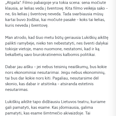
„Atgaila“. Filmo pabaigoje yra tokia scena: sena močiutė
klausia, ar kelias veda į šventovę. Kita filmo veikėja sako –
ne, šis kelias į šventovę neveda. Tada svarbiausia mūsų
kartai buvo žodžiai, kai močiutė pasakė – koks tai kelias,
kuris neveda į šventovę.
Man atrodo, kad šiuo metu būtų geriausia Lukiškių aikštę
palikti ramybėje, nieko ten nebestatyti, nes šventi dalykai
tokioje vietoje, mano nuomone, nestatomi, kad ir ką
bekalbėtų savo biurokratinėmis kalbomis politikai.
Dabar jau aišku – jei nebus teisinių neaiškumų, bus kokie
nors ekonominiai nesutarimai. Jeigu nebus ekonominių,
tai bus dar kokie nors kiti. Pagaliau, nesutarsime dėl
skonio, kas dabar ir atsitinka – atsiranda estetinis
nesutarimas.
Lukiškių aikštė tapo didžiausiu Lietuvos teatru, kuriame
gali pamatyti, kas esame. Kas įdomiausia, galima
pamatyti, kas esame šimtmečio akivaizdoje. Tai