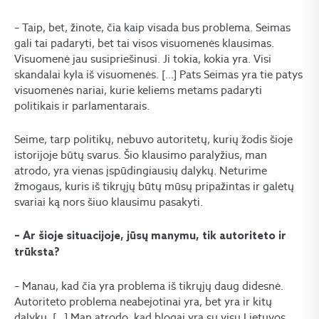
– Taip, bet, žinote, čia kaip visada bus problema. Seimas
gali tai padaryti, bet tai visos visuomenės klausimas.
Visuomenė jau susipriešinusi. Ji tokia, kokia yra. Visi
skandalai kyla iš visuomenės. […] Pats Seimas yra tie patys
visuomenės nariai, kurie keliems metams padaryti
politikais ir parlamentarais.
Seime, tarp politikų, nebuvo autoritetų, kurių žodis šioje
istorijoje būtų svarus. Šio klausimo paralyžius, man
atrodo, yra vienas įspūdingiausių dalykų. Neturime
žmogaus, kuris iš tikrųjų būtų mūsų pripažintas ir galėtų
svariai ką nors šiuo klausimu pasakyti.
– Ar šioje situacijoje, jūsų manymu, tik autoriteto ir
trūksta?
– Manau, kad čia yra problema iš tikrųjų daug didesnė.
Autoriteto problema neabejotinai yra, bet yra ir kitų
dalykų. […] Man atrodo, kad blogai yra su visu Lietuvos