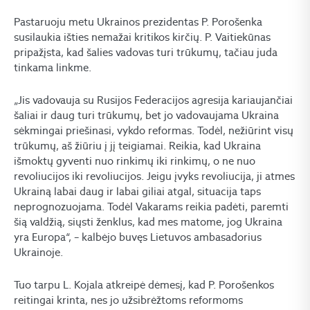
Pastaruoju metu Ukrainos prezidentas P. Porošenka
susilaukia išties nemažai kritikos kirčių. P. Vaitiekūnas
pripažįsta, kad šalies vadovas turi trūkumų, tačiau juda
tinkama linkme.
„Jis vadovauja su Rusijos Federacijos agresija kariaujančiai
šaliai ir daug turi trūkumų, bet jo vadovaujama Ukraina
sėkmingai priešinasi, vykdo reformas. Todėl, nežiūrint visų
trūkumų, aš žiūriu į jį teigiamai. Reikia, kad Ukraina
išmoktų gyventi nuo rinkimų iki rinkimų, o ne nuo
revoliucijos iki revoliucijos. Jeigu įvyks revoliucija, ji atmes
Ukrainą labai daug ir labai giliai atgal, situacija taps
neprognozuojama. Todėl Vakarams reikia padėti, paremti
šią valdžią, siųsti ženklus, kad mes matome, jog Ukraina
yra Europa“, – kalbėjo buvęs Lietuvos ambasadorius
Ukrainoje.
Tuo tarpu L. Kojala atkreipė dėmesį, kad P. Porošenkos
reitingai krinta, nes jo užsibrėžtoms reformoms