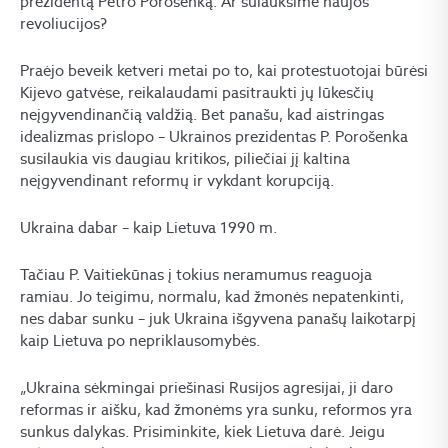
prezidentą Petro Porošenką. Ar sulauksime naujos
revoliucijos?
Praėjo beveik ketveri metai po to, kai protestuotojai būrėsi
Kijevo gatvėse, reikalaudami pasitraukti jų lūkesčių
neįgyvendinančią valdžią. Bet panašu, kad aistringas
idealizmas prislopo – Ukrainos prezidentas P. Porošenka
susilaukia vis daugiau kritikos, piliečiai jį kaltina
neįgyvendinant reformų ir vykdant korupciją.
Ukraina dabar – kaip Lietuva 1990 m.
Tačiau P. Vaitiekūnas į tokius neramumus reaguoja
ramiau. Jo teigimu, normalu, kad žmonės nepatenkinti,
nes dabar sunku – juk Ukraina išgyvena panašų laikotarpį
kaip Lietuva po nepriklausomybės.
„Ukraina sėkmingai priešinasi Rusijos agresijai, ji daro
reformas ir aišku, kad žmonėms yra sunku, reformos yra
sunkus dalykas. Prisiminkite, kiek Lietuva darė. Jeigu