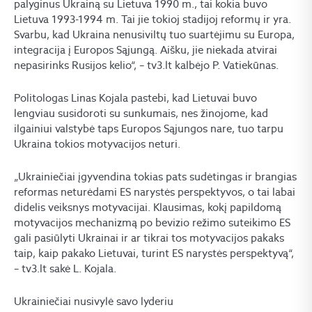
palyginus Ukrainą su Lietuva 1990 m., tai kokia buvo
Lietuva 1993-1994 m. Tai jie tokioj stadijoj reformų ir yra.
Svarbu, kad Ukraina nenusiviltų tuo suartėjimu su Europa,
integracija į Europos Sąjungą. Aišku, jie niekada atvirai
nepasirinks Rusijos kelio“, – tv3.lt kalbėjo P. Vatiekūnas.
Politologas Linas Kojala pastebi, kad Lietuvai buvo
lengviau susidoroti su sunkumais, nes žinojome, kad
ilgainiui valstybė taps Europos Sąjungos nare, tuo tarpu
Ukraina tokios motyvacijos neturi.
„Ukrainiečiai įgyvendina tokias pats sudėtingas ir brangias
reformas neturėdami ES narystės perspektyvos, o tai labai
didelis veiksnys motyvacijai. Klausimas, kokį papildomą
motyvacijos mechanizmą po bevizio režimo suteikimo ES
gali pasiūlyti Ukrainai ir ar tikrai tos motyvacijos pakaks
taip, kaip pakako Lietuvai, turint ES narystės perspektyvą“,
– tv3.lt sakė L. Kojala.
Ukrainiečiai nusivylė savo lyderiu