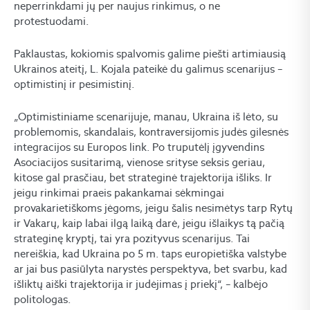
neperrinkdami jų per naujus rinkimus, o ne
protestuodami.
Paklaustas, kokiomis spalvomis galime piešti artimiausią
Ukrainos ateitį, L. Kojala pateikė du galimus scenarijus –
optimistinį ir pesimistinį.
„Optimistiniame scenarijuje, manau, Ukraina iš lėto, su
problemomis, skandalais, kontraversijomis judės gilesnės
integracijos su Europos link. Po truputėlį įgyvendins
Asociacijos susitarimą, vienose srityse seksis geriau,
kitose gal prasčiau, bet strateginė trajektorija išliks. Ir
jeigu rinkimai praeis pakankamai sėkmingai
provakarietiškoms jėgoms, jeigu šalis nesimėtys tarp Rytų
ir Vakarų, kaip labai ilgą laiką darė, jeigu išlaikys tą pačią
strateginę kryptį, tai yra pozityvus scenarijus. Tai
nereiškia, kad Ukraina po 5 m. taps europietiška valstybe
ar jai bus pasiūlyta narystės perspektyva, bet svarbu, kad
išliktų aiški trajektorija ir judėjimas į priekį“, – kalbėjo
politologas.