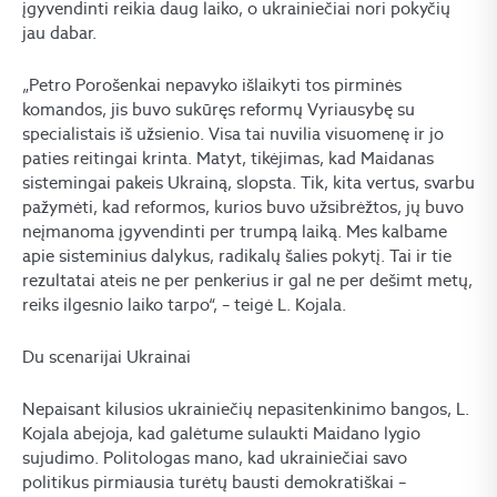
įgyvendinti reikia daug laiko, o ukrainiečiai nori pokyčių
jau dabar.
„Petro Porošenkai nepavyko išlaikyti tos pirminės
komandos, jis buvo sukūręs reformų Vyriausybę su
specialistais iš užsienio. Visa tai nuvilia visuomenę ir jo
paties reitingai krinta. Matyt, tikėjimas, kad Maidanas
sistemingai pakeis Ukrainą, slopsta. Tik, kita vertus, svarbu
pažymėti, kad reformos, kurios buvo užsibrėžtos, jų buvo
neįmanoma įgyvendinti per trumpą laiką. Mes kalbame
apie sisteminius dalykus, radikalų šalies pokytį. Tai ir tie
rezultatai ateis ne per penkerius ir gal ne per dešimt metų,
reiks ilgesnio laiko tarpo“, – teigė L. Kojala.
Du scenarijai Ukrainai
Nepaisant kilusios ukrainiečių nepasitenkinimo bangos, L.
Kojala abejoja, kad galėtume sulaukti Maidano lygio
sujudimo. Politologas mano, kad ukrainiečiai savo
politikus pirmiausia turėtų bausti demokratiškai –