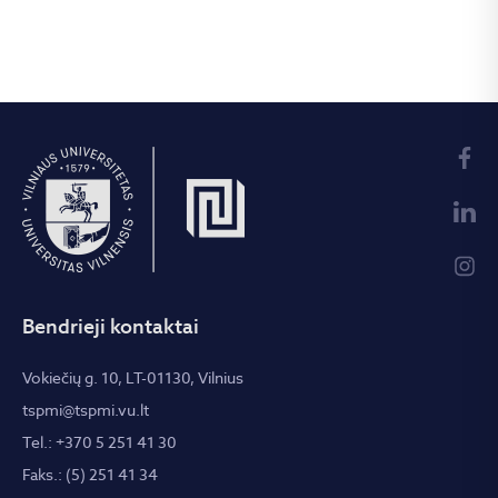
Bendrieji kontaktai
Vokiečių g. 10, LT-01130, Vilnius
tspmi@tspmi.vu.lt
Tel.: +370 5 251 41 30
Faks.: (5) 251 41 34