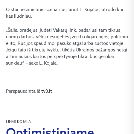
O štai pesimistinis scenarijus, anot L. Kojalos, atrodo kur
kas liūdniau.
„Šalis, pradėjusi judėti Vakarų link, padariusi tam tikrus
namų darbus, vėlgi nesugebės įveikti oligarchijos, politinio
elito, Rusijos spaudimo, pasuks atgal arba sustos vietoje.
Jeigu taip iš tikrųjų įvyktų, tikėtis Ukrainos pažangos netgi
artimiausios kartos perspektyvoje tikrai bus gerokai
sunkiau“, – sakė L. Kojala.
Perspausdinta iš
tv3.lt
LINAS KOJALA
Optimistiniame