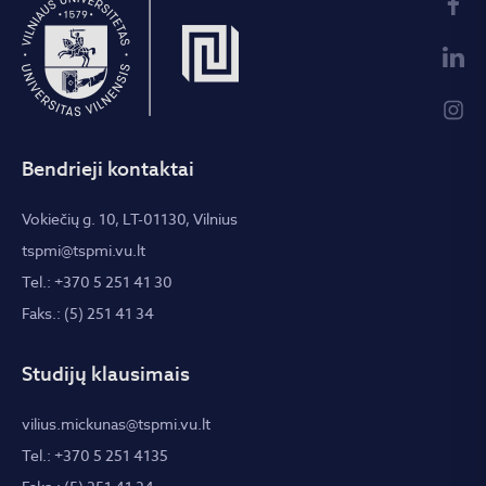
Bendrieji kontaktai
Vokiečių g. 10, LT-01130, Vilnius
tspmi@tspmi.vu.lt
Tel.: +370 5 251 41 30
Faks.: (5) 251 41 34
Studijų klausimais
vilius.mickunas@tspmi.vu.lt
Tel.: +370 5 251 4135