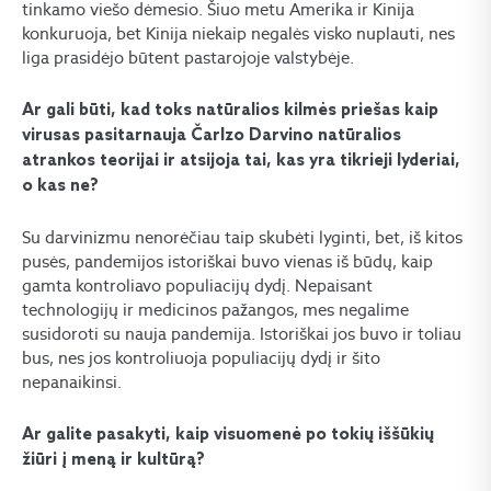
tinkamo viešo dėmesio. Šiuo metu Amerika ir Kinija
konkuruoja, bet Kinija niekaip negalės visko nuplauti, nes
liga prasidėjo būtent pastarojoje valstybėje.
Ar gali būti, kad toks natūralios kilmės priešas kaip
virusas pasitarnauja Čarlzo Darvino natūralios
atrankos teorijai ir atsijoja tai, kas yra tikrieji lyderiai,
o kas ne?
Su darvinizmu nenorėčiau taip skubėti lyginti, bet, iš kitos
pusės, pandemijos istoriškai buvo vienas iš būdų, kaip
gamta kontroliavo populiacijų dydį. Nepaisant
technologijų ir medicinos pažangos, mes negalime
susidoroti su nauja pandemija. Istoriškai jos buvo ir toliau
bus, nes jos kontroliuoja populiacijų dydį ir šito
nepanaikinsi.
Ar galite pasakyti, kaip visuomenė po tokių iššūkių
žiūri į meną ir kultūrą?