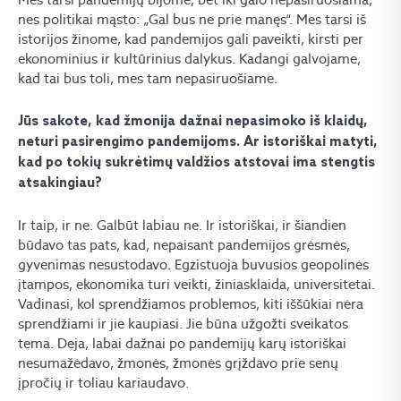
nes politikai mąsto: „Gal bus ne prie manęs“. Mes tarsi iš
istorijos žinome, kad pandemijos gali paveikti, kirsti per
ekonominius ir kultūrinius dalykus. Kadangi galvojame,
kad tai bus toli, mes tam nepasiruošiame.
Jūs sakote, kad žmonija dažnai nepasimoko iš klaidų,
neturi pasirengimo pandemijoms. Ar istoriškai matyti,
kad po tokių sukrėtimų valdžios atstovai ima stengtis
atsakingiau?
Ir taip, ir ne. Galbūt labiau ne. Ir istoriškai, ir šiandien
būdavo tas pats, kad, nepaisant pandemijos grėsmės,
gyvenimas nesustodavo. Egzistuoja buvusios geopolinės
įtampos, ekonomika turi veikti, žiniasklaida, universitetai.
Vadinasi, kol sprendžiamos problemos, kiti iššūkiai nėra
sprendžiami ir jie kaupiasi. Jie būna užgožti sveikatos
tema. Deja, labai dažnai po pandemijų karų istoriškai
nesumažėdavo, žmonės, žmonės grįždavo prie senų
įpročių ir toliau kariaudavo.