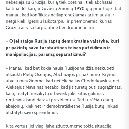
nebesieja su Gruzija, kurią tiek osetinai, tiek abchazai
kaltina dėl karų ir žuvusių žmonių 1990-ųjų pradžioje. Tad
manau, kad konfliktas neišsprendžiamas artimiausiu ir
netgi kiek ilgesniu laikotarpiu, ir priemonėmis, kurias
Gruzija ar visa tarptautinė bendruomenė turi.
– O jei staiga Rusija taptų demokratine valstybe, kuri
pripažintų savo tarptautinės teisės pažeidimus ir
manipuliacijas, paramą separatizmui?
– Manau, kad bet kokia nauja Rusijos valdžia neskubėti
atšaukti Pietų Osetijos, Abchazijos pripažinimo. Krymo
atveju mes žinome, kad nei Michailas Chodorkovskis, nei
Aleksejus Navalnas nesako, kad jis turėtų būti sugrąžintas,
kaip, matyt, nesakytų ir beveik joks kitas galimas
rimtesnis kandidatas į prezidentus. Tad turėčiau daug
abejonių, kiek net ir demokratiškesnė Rusija būtų linkusi
atstatyti savo sprendimus.
Kita vertus, jei visgi įsivaizduotumėme tokia situaciją,