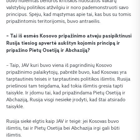
buvo nulemtas bendros kritiškos nuostatos Vakarų
valstybių politikos atžvilgiu ir noro pademonstruoti savo
principus. Spėju, kad mąstymas apie tai, kas bus su tomis
pripažintomis teritorijomis, buvo antraeilis.
– Tai iš esmės Kosovo pripažinimo atveju pasipiktinusi
Rusija tiesiog apvertė aukštyn kojomis principą ir
pripažino Pietų Osetiją ir Abchaziją?
– Taip, JAV kuri buvo viena iš pagrindinių Kosovo
pripažinimo palaikytojų, pabrėžė buvo, kad Kosovas yra
tarptautinės teisės ir tarptautinės politikos išimtis. Rusija
priešinosi tam teigdama, kad tokia išimtis gresia tapti
taisykle. Ir įdomu tai, kad pripažindama Pietų Osetiją ir
Abchaziją, Rusija visgi nesiekė įrodyti, kad štai atsirado
taisyklė.
Rusija siekė elgtis kaip JAV ir teigė: jei Kosovas buvo
išimtis, tai ir Pietų Osetija bei Abchazija irgi gali būti
išimtis.