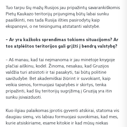
Tuo tarpu šių mažų Rusijos jau pripažintų savarankiškomis
Pietų Kaukazo teritorijų prijungimą būtų labai sunku
paaiškinti, nes tada Rusija išties pasirodytų kaip
ekspansyvi, o ne teisingumą atstatanti valstybė.
– Ar yra kažkoks sprendimas tokioms situacijoms? Ar
tos atplėštos teritorijos gali grįžti į bendrą valstybę?
– Aš manau, kad tai neįmanoma ir jau minėtoje knygoje
plačiai aiškinu, kodėl. Žinoma, nesakau, kad Gruzijos
valdžia turi atsistoti ir tai pasakyti, tai būtų politinė
savižudybė. Bet akademiškai žiūrint ir suvokiant, kaip
veikia sienos, formuojasi tapatybės ir skirtys, tenka
pripažinti, kad šių teritorijų sugrįžimą į Gruziją yra itin
sunku įsivaizduoti.
Kuo ilgiau palaikomas įprotis gyventi atskirai, statoma vis
daugiau sienų, vis labiau formuojasi suvokimas, kad mes,
kurie atsiskiriame, esame kitokie ir kad mūsų niekas