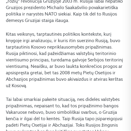
„rožių“ revoliucija Gruzijoje 2003 m. Rusijai labai nepatiko
Gruzijos prezidento Michailo Saakašvilio povakarietiška
politika ir narystės NATO siekiai. Kaip tik dėl to Rusijos
dėmesys Gruzijai staiga išauga.
Kitas veiksnys, tarptautinės politikos kontekste, kurį
knygoje irgi analizuoju, ir kuris itin suerzino Rusiją, buvo
tarptautinis Kosovo nepriklausomybės pripažinimas.
Rusija piktinosi, kad pažeidžiamas valstybių teritorinio
vientisumo principas, turėdama galvoje Serbijos teritorinį
vientisumą. Neaišku, ar buvo laukta konkrečios progos ar
apsispręsta gretai, bet tas 2008 metų Pietų Osetijos ir
Abchazijos pripažinimas buvo akivaizdus ir atviras kerštas
už Kosovą.
Tai labai smarkiai pakeitė situaciją, nes didelės valstybės
pripažinimas, nepaisant to, kad tos pripažinimo bangos
Vakaruose nebuvo, buvo simboliškai svarbus, o Gruzija
kenčia ir ilgai dėl to kentės. Taip Rusija tapo įsipareigojusi
padėti Pietų Osetijai ir Abchazijai. Toks Rusijos žingsnis