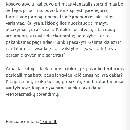
Kosovo atveju, kai buvo priimtas vienašalis sprendimas be
Serbijos pritarimo, buvo būtina spręsti įsisenėjusią
tarpetninę įtampą ir nebeatrodė įmanomas joks kitas
variantas. Kai yra aiškios gilios nuoskaudos, matyt,
atsakymas yra aiškesnis. Katalonijos atveju, labai daug
argumentų sukasi apie ekonominę neteisybę – ar tai
pakankamas pagrindas? Sunku pasakyti. Galima klausti ir
dar kitaip – ar visada „sava“ valstybė ir „sava“ valdžia yra
geresnio gyvenimo garantas?
Arba dar kitaip – kiek mums patiktų, jei pasaulio teritorinis
pasidalijimas būtų daug lengviau keičiamas nei yra dabar?
Kitaip tariant, tenka tiesiog pripažinti, kad tarptautiniuose
santykiuose, kaip ir gyvenime, sunku rasti daug
vienprasmiškų sprendimų.
Perspausdinta iš
15min.lt