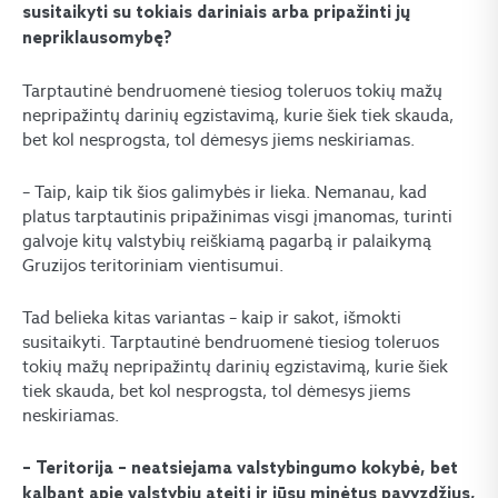
susitaikyti su tokiais dariniais arba pripažinti jų
nepriklausomybę?
Tarptautinė bendruomenė tiesiog toleruos tokių mažų
nepripažintų darinių egzistavimą, kurie šiek tiek skauda,
bet kol nesprogsta, tol dėmesys jiems neskiriamas.
– Taip, kaip tik šios galimybės ir lieka. Nemanau, kad
platus tarptautinis pripažinimas visgi įmanomas, turinti
galvoje kitų valstybių reiškiamą pagarbą ir palaikymą
Gruzijos teritoriniam vientisumui.
Tad belieka kitas variantas – kaip ir sakot, išmokti
susitaikyti. Tarptautinė bendruomenė tiesiog toleruos
tokių mažų nepripažintų darinių egzistavimą, kurie šiek
tiek skauda, bet kol nesprogsta, tol dėmesys jiems
neskiriamas.
– Teritorija – neatsiejama valstybingumo kokybė, bet
kalbant apie valstybių ateitį ir jūsų minėtus pavyzdžius,