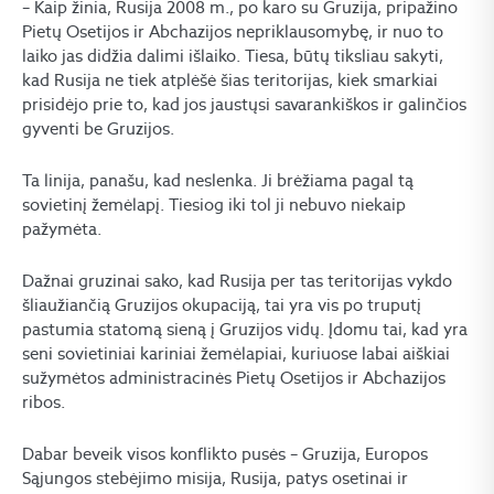
– Kaip žinia, Rusija 2008 m., po karo su Gruzija, pripažino
Pietų Osetijos ir Abchazijos nepriklausomybę, ir nuo to
laiko jas didžia dalimi išlaiko. Tiesa, būtų tiksliau sakyti,
kad Rusija ne tiek atplėšė šias teritorijas, kiek smarkiai
prisidėjo prie to, kad jos jaustųsi savarankiškos ir galinčios
gyventi be Gruzijos.
Ta linija, panašu, kad neslenka. Ji brėžiama pagal tą
sovietinį žemėlapį. Tiesiog iki tol ji nebuvo niekaip
pažymėta.
Dažnai gruzinai sako, kad Rusija per tas teritorijas vykdo
šliaužiančią Gruzijos okupaciją, tai yra vis po truputį
pastumia statomą sieną į Gruzijos vidų. Įdomu tai, kad yra
seni sovietiniai kariniai žemėlapiai, kuriuose labai aiškiai
sužymėtos administracinės Pietų Osetijos ir Abchazijos
ribos.
Dabar beveik visos konflikto pusės – Gruzija, Europos
Sąjungos stebėjimo misija, Rusija, patys osetinai ir