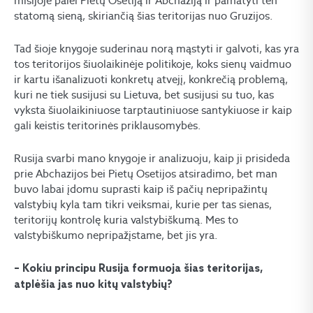
misijoje palei Pietų Osetiją ir Abchaziją ir pamatyti ten
statomą sieną, skiriančią šias teritorijas nuo Gruzijos.
Tad šioje knygoje suderinau norą mąstyti ir galvoti, kas yra
tos teritorijos šiuolaikinėje politikoje, koks sienų vaidmuo
ir kartu išanalizuoti konkretų atvejį, konkrečią problemą,
kuri ne tiek susijusi su Lietuva, bet susijusi su tuo, kas
vyksta šiuolaikiniuose tarptautiniuose santykiuose ir kaip
gali keistis teritorinės priklausomybės.
Rusija svarbi mano knygoje ir analizuoju, kaip ji prisideda
prie Abchazijos bei Pietų Osetijos atsiradimo, bet man
buvo labai įdomu suprasti kaip iš pačių nepripažintų
valstybių kyla tam tikri veiksmai, kurie per tas sienas,
teritorijų kontrolę kuria valstybiškumą. Mes to
valstybiškumo nepripažįstame, bet jis yra.
– Kokiu principu Rusija formuoja šias teritorijas,
atplėšia jas nuo kitų valstybių?