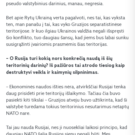
pseudo valstybinius darinius, manau, negresia.
Bet apie Rytų Ukrainą verta pagalvoti, nes tai, kas vyksta
ten, man panašu į tai, kas vyko Gruzijos separatistinėse
teritorijose. Ir kuo ilgiau Ukrainos valdžia negali išspręsti
šio konflikto, tuo daugiau šansų, kad jiems bus labai sunku
susigrąžinti įvairiomis prasmėmis šias teritorijas.
– O Rusija turi kokią nors konkrečią naudą iš šių
teritorinių darinių? Iš pažiūros tai atrodo tiesiog kaip
destruktyvi veikla ir kaimynių silpninimas.
– Ekonominės naudos išties nėra, atvirkščiai Rusijai tenka
daug prisidėti prie teritorijų išlaikymo. Tačiau čia buvo
pasiekti kiti tikslai – Gruzijos atveju buvo užtikrinta, kad ši
valstybė turėdama tokius teritorinius nesutarimus netaptų
NATO nare.
Tai jau nauda Rusijai, nes ji nuosekliai laikosi principo, kad
daugiau NATO šalia Rusijos sienų negali būti. Mes