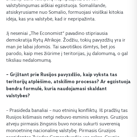
valstybingumas aiškiai egzistuoja. Somalilande,
atsiskyrusiame nuo Somalio, formuojasi visiškai kitokia
idėja, kas yra valstybė, kad ir nepripažinta.
Jį neseniai „The Economist“ pavadino stipriausia
demokratija Rytų Afrikoje. Žodžiu, tokių pavyzdžių yra ir
man jie labai įdomūs. Tai savotiškos išimtys, bet jos
parodo, kaip mes žiūrime į teritorijas, jų dalomumą, o gal
tiksliau nedalomumą.
– Grįžtant prie Rusijos pavyzdžio, kaip vyksta tas
teritorijų atplėšimo, atskilimo procesas? Ar egzistuoja
bendra formulė, kuria naudojamasi skaldant
valstybes?
– Prasideda banaliai – nuo etninių konfliktų. Iš pradžių tas
Rusijos kišimasis netgi nebuvo esminis veiksnys. Gruzijos
atveju pirmasis žingsnis buvo noras sukurti suverenią
monoetninę nacionalinę valstybę. Pirmasis Gruzijos