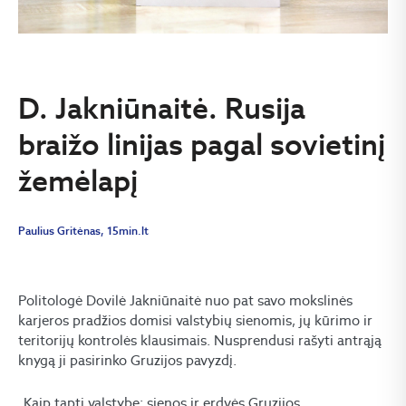
D. Jakniūnaitė. Rusija
braižo linijas pagal sovietinį
žemėlapį
Paulius Gritėnas, 15min.lt
Politologė Dovilė Jakniūnaitė nuo pat savo mokslinės
karjeros pradžios domisi valstybių sienomis, jų kūrimo ir
teritorijų kontrolės klausimais. Nusprendusi rašyti antrąją
knygą ji pasirinko Gruzijos pavyzdį.
„Kaip tapti valstybe: sienos ir erdvės Gruzijos