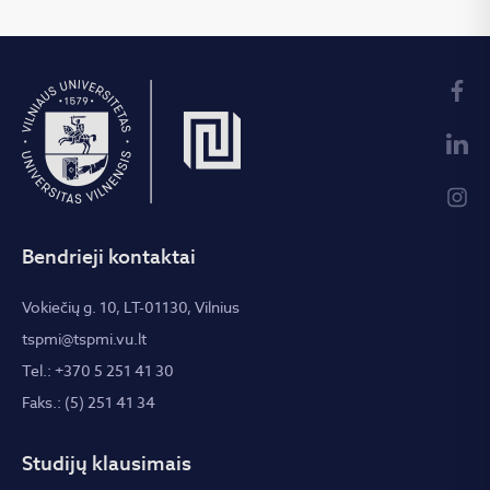
Bendrieji kontaktai
Vokiečių g. 10, LT-01130, Vilnius
tspmi@tspmi.vu.lt
Tel.: +370 5 251 41 30
Faks.: (5) 251 41 34
Studijų klausimais