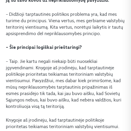
ją su savo kovos už nepriklausomybę pavyzdžiu.
– Didžioji tarptautinės politikos problema yra, kad mes
turime du principus. Viena vertus, mes gerbiame valstybių
teritorinį vientisumą. Kita vertus, norėtųsi laikytis ir tautų
apsisprendimo dėl nepriklausomybės principo.
– Šie principai logiškai prieštaringi?
– Taip. Jie kartu negali niekaip būti nuosekliai
įgyvendinami. Knygoje aš įrodinėju, kad tarptautinėje
politikoje prioritetas teikiamas teritoriniam valstybių
vientisumui. Pavyzdžiui, mes dabar kiek primiršome, kad
mūsų nepriklausomybės tarptautinis pripažinimas iš
esmės prasidėjo tik tada, kai jau buvo aišku, kad Sovietų
Sąjungos nebus, kai buvo aišku, kad nebėra valdžios, kuri
kontroliuoja visą tą teritoriją.
Knygoje aš įrodinėju, kad tarptautinėje politikoje
prioritetas teikiamas teritoriniam valstybių vientisumui.