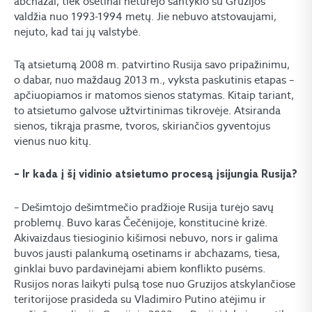
abchazai, tiek osetinai neturėjo santykio su Gruzijos
valdžia nuo 1993-1994 metų. Jie nebuvo atstovaujami,
nejuto, kad tai jų valstybė.
Tą atsietumą 2008 m. patvirtino Rusija savo pripažinimu,
o dabar, nuo maždaug 2013 m., vyksta paskutinis etapas –
apčiuopiamos ir matomos sienos statymas. Kitaip tariant,
to atsietumo galvose užtvirtinimas tikrovėje. Atsiranda
sienos, tikrąja prasme, tvoros, skiriančios gyventojus
vienus nuo kitų.
– Ir kada į šį vidinio atsietumo procesą įsijungia Rusija?
– Dešimtojo dešimtmečio pradžioje Rusija turėjo savų
problemų. Buvo karas Čečėnijoje, konstitucinė krizė.
Akivaizdaus tiesioginio kišimosi nebuvo, nors ir galima
buvos jausti palankumą osetinams ir abchazams, tiesa,
ginklai buvo pardavinėjami abiem konflikto pusėms.
Rusijos noras laikyti pulsą tose nuo Gruzijos atskylančiose
teritorijose prasideda su Vladimiro Putino atėjimu ir