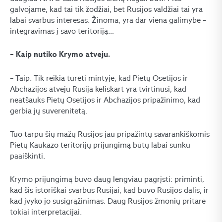
galvojame, kad tai tik žodžiai, bet Rusijos valdžiai tai yra
labai svarbus interesas. Žinoma, yra dar viena galimybė –
integravimas į savo teritoriją…
– Kaip nutiko Krymo atveju.
– Taip. Tik reikia turėti mintyje, kad Pietų Osetijos ir
Abchazijos atveju Rusija keliskart yra tvirtinusi, kad
neatšauks Pietų Osetijos ir Abchazijos pripažinimo, kad
gerbia jų suverenitetą.
Tuo tarpu šių mažų Rusijos jau pripažintų savarankiškomis
Pietų Kaukazo teritorijų prijungimą būtų labai sunku
paaiškinti.
Krymo prijungimą buvo daug lengviau pagrįsti: priminti,
kad šis istoriškai svarbus Rusijai, kad buvo Rusijos dalis, ir
kad įvyko jo susigrąžinimas. Daug Rusijos žmonių pritarė
tokiai interpretacijai.