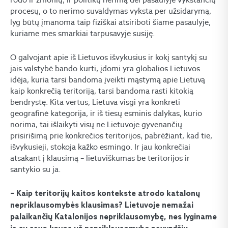
procesų, o to nerimo suvaldymas vyksta per užsidarymą,
lyg būtų įmanoma taip fiziškai atsiriboti šiame pasaulyje,
kuriame mes smarkiai tarpusavyje susiję.
O galvojant apie iš Lietuvos išvykusius ir kokį santykį su
jais valstybė bando kurti, įdomi yra globalios Lietuvos
idėja, kuria tarsi bandoma įveikti mąstymą apie Lietuvą
kaip konkrečią teritoriją, tarsi bandoma rasti kitokią
bendrystę. Kita vertus, Lietuva visgi yra konkreti
geografinė kategorija, ir iš tiesų esminis dalykas, kurio
norima, tai išlaikyti visų ne Lietuvoje gyvenančių
prisirišimą prie konkrečios teritorijos, pabrėžiant, kad tie,
išvykusieji, stokoja kažko esmingo. Ir jau konkrečiai
atsakant į klausimą – lietuviškumas be teritorijos ir
santykio su ja.
– Kaip teritorijų kaitos kontekste atrodo katalonų
nepriklausomybės klausimas? Lietuvoje nemažai
palaikančių Katalonijos nepriklausomybę, nes lyginame