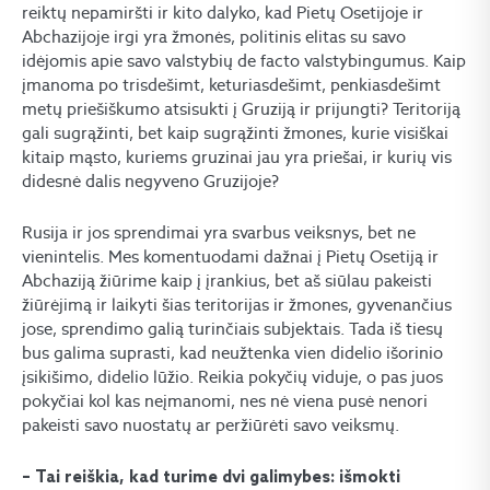
reiktų nepamiršti ir kito dalyko, kad Pietų Osetijoje ir
Abchazijoje irgi yra žmonės, politinis elitas su savo
idėjomis apie savo valstybių de facto valstybingumus. Kaip
įmanoma po trisdešimt, keturiasdešimt, penkiasdešimt
metų priešiškumo atsisukti į Gruziją ir prijungti? Teritoriją
gali sugrąžinti, bet kaip sugrąžinti žmones, kurie visiškai
kitaip mąsto, kuriems gruzinai jau yra priešai, ir kurių vis
didesnė dalis negyveno Gruzijoje?
Rusija ir jos sprendimai yra svarbus veiksnys, bet ne
vienintelis. Mes komentuodami dažnai į Pietų Osetiją ir
Abchaziją žiūrime kaip į įrankius, bet aš siūlau pakeisti
žiūrėjimą ir laikyti šias teritorijas ir žmones, gyvenančius
jose, sprendimo galią turinčiais subjektais. Tada iš tiesų
bus galima suprasti, kad neužtenka vien didelio išorinio
įsikišimo, didelio lūžio. Reikia pokyčių viduje, o pas juos
pokyčiai kol kas neįmanomi, nes nė viena pusė nenori
pakeisti savo nuostatų ar peržiūrėti savo veiksmų.
– Tai reiškia, kad turime dvi galimybes: išmokti