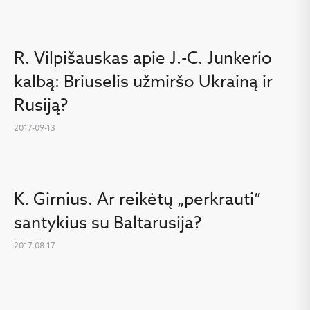
R. Vilpišauskas apie J.-C. Junkerio
kalbą: Briuselis užmiršo Ukrainą ir
Rusiją?
2017-09-13
K. Girnius. Ar reikėtų „perkrauti”
santykius su Baltarusija?
2017-08-17