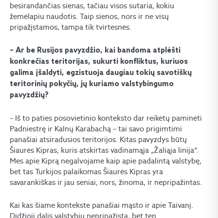
besirandančias sienas, tačiau visos sutaria, kokiu
žemėlapiu naudotis. Taip sienos, nors ir ne visų
pripažįstamos, tampa tik tvirtesnės.
– Ar be Rusijos pavyzdžio, kai bandoma atplėšti
konkrečias teritorijas, sukurti konfliktus, kuriuos
galima įšaldyti, egzistuoja daugiau tokių savotiškų
teritorinių pokyčių, jų kuriamo valstybingumo
pavyzdžių?
– Iš to paties posovietinio konteksto dar reikėtų paminėti
Padniestrę ir Kalnų Karabachą – tai savo prigimtimi
panašiai atsiradusios teritorijos. Kitas pavyzdys būtų
Šiaurės Kipras, kuris atskirtas vadinamąja „Žaliąja linija“.
Mes apie Kiprą negalvojame kaip apie padalintą valstybę,
bet tas Turkijos palaikomas Šiaurės Kipras yra
savarankiškas ir jau seniai, nors, žinoma, ir nepripažintas.
Kai kas šiame kontekste panašiai mąsto ir apie Taivanį.
Didžioji dalis valstybių nepripažįsta, bet ten