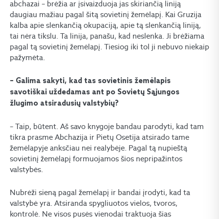
abchazai – brėžia ar įsivaizduoja jas skiriančią liniją
daugiau mažiau pagal šitą sovietinį žemėlapį. Kai Gruzija
kalba apie slenkančią okupaciją, apie tą slenkančią liniją,
tai nėra tikslu. Ta linija, panašu, kad neslenka. Ji brėžiama
pagal tą sovietinį žemėlapį. Tiesiog iki tol ji nebuvo niekaip
pažymėta.
– Galima sakyti, kad tas sovietinis žemėlapis
savotiškai uždedamas ant po Sovietų Sąjungos
žlugimo atsiradusių valstybių?
– Taip, būtent. Aš savo knygoje bandau parodyti, kad tam
tikra prasme Abchazija ir Pietų Osetija atsirado tame
žemėlapyje anksčiau nei realybėje. Pagal tą nupieštą
sovietinį žemėlapį formuojamos šios nepripažintos
valstybės.
Nubrėži sieną pagal žemėlapį ir bandai įrodyti, kad ta
valstybė yra. Atsiranda spygliuotos vielos, tvoros,
kontrolė. Ne visos pusės vienodai traktuoja šias