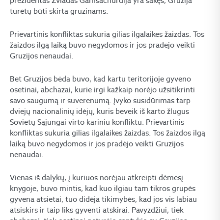
prezidentas Zviadas Gamsachurdija yra sakęs, Gruzija
turėtų būti skirta gruzinams.
Prievartinis konfliktas sukuria gilias ilgalaikes žaizdas. Tos
žaizdos ilgą laiką buvo negydomos ir jos pradėjo veikti
Gruzijos nenaudai.
Bet Gruzijos bėda buvo, kad kartu teritorijoje gyveno
osetinai, abchazai, kurie irgi kažkaip norėjo užsitikrinti
savo saugumą ir suverenumą. Įvyko susidūrimas tarp
dviejų nacionalinių idėjų, kuris beveik iš karto žlugus
Sovietų Sąjungai virto kariniu konfliktu. Prievartinis
konfliktas sukuria gilias ilgalaikes žaizdas. Tos žaizdos ilgą
laiką buvo negydomos ir jos pradėjo veikti Gruzijos
nenaudai.
Vienas iš dalykų, į kuriuos norėjau atkreipti dėmesį
knygoje, buvo mintis, kad kuo ilgiau tam tikros grupės
gyvena atsietai, tuo didėja tikimybės, kad jos vis labiau
atsiskirs ir taip liks gyventi atskirai. Pavyzdžiui, tiek