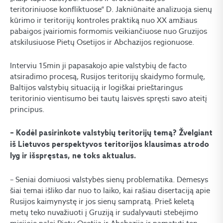
teritoriniuose konfliktuose“ D. Jakniūnaitė analizuoja sienų
kūrimo ir teritorijų kontroles praktiką nuo XX amžiaus
pabaigos įvairiomis formomis veikiančiuose nuo Gruzijos
atskilusiuose Pietų Osetijos ir Abchazijos regionuose.
Interviu 15min ji papasakojo apie valstybių de facto
atsiradimo procesą, Rusijos teritorijų skaidymo formulę,
Baltijos valstybių situaciją ir logiškai prieštaringus
teritorinio vientisumo bei tautų laisvės spręsti savo ateitį
principus.
– Kodėl pasirinkote valstybių teritorijų temą? Žvelgiant
iš Lietuvos perspektyvos teritorijos klausimas atrodo
lyg ir išspręstas, ne toks aktualus.
– Seniai domiuosi valstybės sienų problematika. Dėmesys
šiai temai išliko dar nuo to laiko, kai rašiau disertaciją apie
Rusijos kaimynystę ir jos sienų sampratą. Prieš keletą
metų teko nuvažiuoti į Gruziją ir sudalyvauti stebėjimo