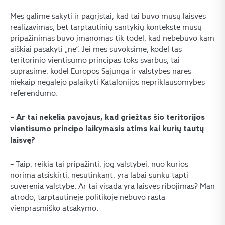
Mes galime sakyti ir pagrįstai, kad tai buvo mūsų laisvės
realizavimas, bet tarptautinių santykių kontekste mūsų
pripažinimas buvo įmanomas tik todėl, kad nebebuvo kam
aiškiai pasakyti „ne“. Jei mes suvoksime, kodėl tas
teritorinio vientisumo principas toks svarbus, tai
suprasime, kodėl Europos Sąjunga ir valstybės narės
niekaip negalėjo palaikyti Katalonijos nepriklausomybės
referendumo.
– Ar tai nekelia pavojaus, kad griežtas šio teritorijos
vientisumo principo laikymasis atims kai kurių tautų
laisvę?
– Taip, reikia tai pripažinti, jog valstybei, nuo kurios
norima atsiskirti, nesutinkant, yra labai sunku tapti
suverenia valstybe. Ar tai visada yra laisvės ribojimas? Man
atrodo, tarptautinėje politikoje nebuvo rasta
vienprasmiško atsakymo.