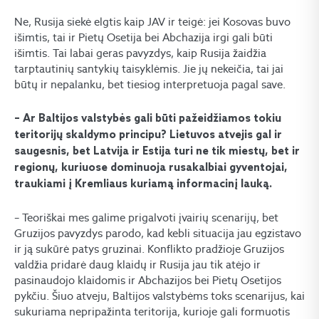
Ne, Rusija siekė elgtis kaip JAV ir teigė: jei Kosovas buvo
išimtis, tai ir Pietų Osetija bei Abchazija irgi gali būti
išimtis. Tai labai geras pavyzdys, kaip Rusija žaidžia
tarptautinių santykių taisyklėmis. Jie jų nekeičia, tai jai
būtų ir nepalanku, bet tiesiog interpretuoja pagal save.
– Ar Baltijos valstybės gali būti pažeidžiamos tokiu
teritorijų skaldymo principu? Lietuvos atvejis gal ir
saugesnis, bet Latvija ir Estija turi ne tik miestų, bet ir
regionų, kuriuose dominuoja rusakalbiai gyventojai,
traukiami į Kremliaus kuriamą informacinį lauką.
– Teoriškai mes galime prigalvoti įvairių scenarijų, bet
Gruzijos pavyzdys parodo, kad kebli situacija jau egzistavo
ir ją sukūrė patys gruzinai. Konflikto pradžioje Gruzijos
valdžia pridarė daug klaidų ir Rusija jau tik atėjo ir
pasinaudojo klaidomis ir Abchazijos bei Pietų Osetijos
pykčiu. Šiuo atveju, Baltijos valstybėms toks scenarijus, kai
sukuriama nepripažinta teritorija, kurioje gali formuotis