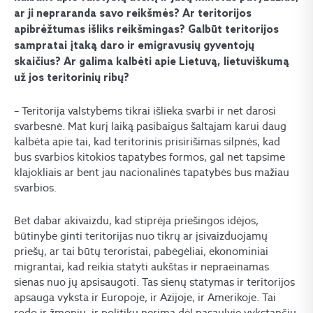
ar ji nepraranda savo reikšmės? Ar teritorijos
apibrėžtumas išliks reikšmingas? Galbūt teritorijos
sampratai įtaką daro ir emigravusių gyventojų
skaičius? Ar galima kalbėti apie Lietuvą, lietuviškumą
už jos teritorinių ribų?
– Teritorija valstybėms tikrai išlieka svarbi ir net darosi
svarbesnė. Mat kurį laiką pasibaigus šaltajam karui daug
kalbėta apie tai, kad teritorinis prisirišimas silpnės, kad
bus svarbios kitokios tapatybės formos, gal net tapsime
klajokliais ar bent jau nacionalinės tapatybės bus mažiau
svarbios.
Bet dabar akivaizdu, kad stiprėja priešingos idėjos,
būtinybė ginti teritorijas nuo tikrų ar įsivaizduojamų
priešų, ar tai būtų teroristai, pabėgėliai, ekonominiai
migrantai, kad reikia statyti aukštas ir nepraeinamas
sienas nuo jų apsisaugoti. Tas sienų statymas ir teritorijos
apsauga vyksta ir Europoje, ir Azijoje, ir Amerikoje. Tai
rodo ir žmonių, ir politikų nerimą dėl pasaulyje vykstančių