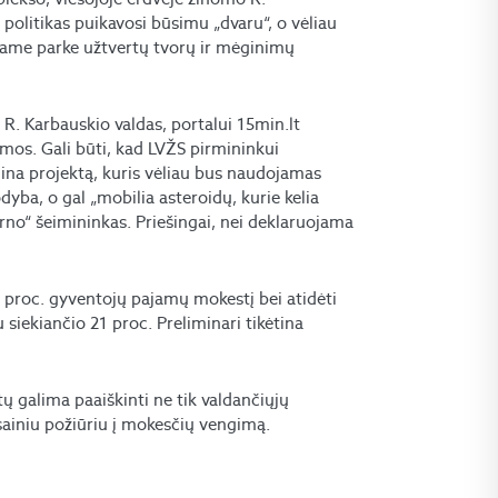
 politikas puikavosi būsimu „dvaru“, o vėliau
niame parke užtvertų tvorų ir mėginimų
R. Karbauskio valdas, portalui 15min.lt
os. Gali būti, kad LVŽS pirmininkui
ina projektą, kuris vėliau bus naudojamas
yba, o gal „mobilia asteroidų, kurie kelia
rno“ šeimininkas. Priešingai, nei deklaruojama
5 proc. gyventojų pajamų mokestį bei atidėti
siekiančio 21 proc. Preliminari tikėtina
ūtų galima paaiškinti ne tik valdančiųjų
sainiu požiūriu į mokesčių vengimą.