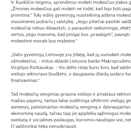
V. Kuokščio teigimu, sprendimui mokėti mokesčius įtakos gali
„Žmonės mokesčius gali mokėti ne todėl, kad bijo būti pagaut
priimtina.“ Tokį vidinį gyventojų nusiteikimą aiškina mokesči
visuomenės požiūriu į valstybę. „Jeigu piliečiai pasitiki vald
mokesčiai nebus iššvaistyti, o panaudoti veiksmingai, efektyvi
vertus, jeigu manoma, kad pinigai bus „pravalgyti“, pavogti
mokestinė moralė bus mažesnė.“
„Dalis gyventojų Lietuvoje yra įtikėję, kad jų sumokėti mok
užmokesčiui, – mitus sklaidė Lietuvos banko Makroprudenci
Virgilijus Rutkauskas. – Vis dėlto retas kuris žino, kad val
viešojo sektoriaus biudžeto, o daugiausia išlaidų sudaro švi
finansavimas.“
Tad mokesčių vengimas griauna viešojo ir privataus sektor
mažiau pajamų, tampa labai sudėtinga užtikrinti viešųjų gė
asmenys, pateisinantys mokesčių vengimą ir dalyvaujanty
ekonominę naudą, tačiau taip jie apiplėšia sąžiningus moke
sveikatą ir socialines paslaugas, kuriomis naudojasi visi, n
O valdininkai lieka nenuskriausti.