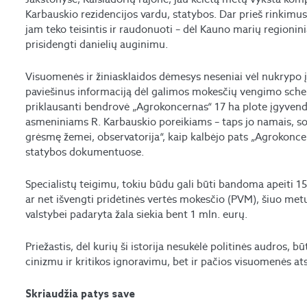
Karbauskio rezidencijos vardu, statybos. Dar prieš rinkimus
jam teko teisintis ir raudonuoti – dėl Kauno marių regioni
prisidengti danielių auginimu.
Visuomenės ir žiniasklaidos dėmesys neseniai vėl nukrypo į 
paviešinus informaciją dėl galimos mokesčių vengimo schem
priklausanti bendrovė „Agrokoncernas“ 17 ha plote įgyvend
asmeniniams R. Karbauskio poreikiams – taps jo namais, sod
grėsmę žemei, observatorija“, kaip kalbėjo pats „Agrokonce
statybos dokumentuose.
Specialistų teigimu, tokiu būdu gali būti bandoma apeiti 1
ar net išvengti pridėtinės vertės mokesčio (PVM), šiuo metu 
valstybei padaryta žala siekia bent 1 mln. eurų.
Priežastis, dėl kurių ši istorija nesukėlė politinės audros, b
cinizmu ir kritikos ignoravimu, bet ir pačios visuomenės at
Skriaudžia patys save