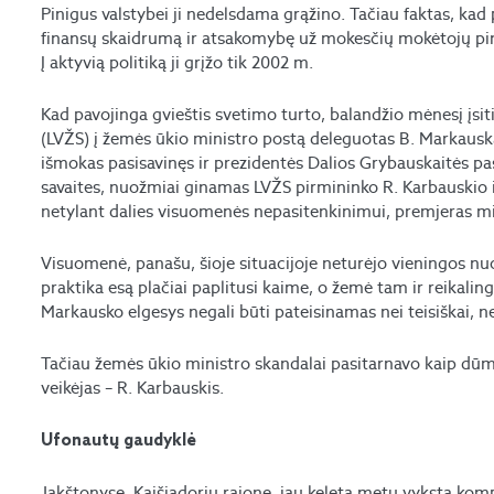
Pinigus valstybei ji nedelsdama grąžino. Tačiau faktas, ka
finansų skaidrumą ir atsakomybę už mokesčių mokėtojų pini
Į aktyvią politiką ji grįžo tik 2002 m.
Kad pavojinga gvieštis svetimo turto, balandžio mėnesį įsiti
(LVŽS) į žemės ūkio ministro postą deleguotas B. Markaus
išmokas pasisavinęs ir prezidentės Dalios Grybauskaitės pasi
savaites, nuožmiai ginamas LVŽS pirmininko R. Karbauskio ir
netylant dalies visuomenės nepasitenkinimui, premjeras mi
Visuomenė, panašu, šioje situacijoje neturėjo vieningos nu
praktika esą plačiai paplitusi kaime, o žemė tam ir reikaling
Markausko elgesys negali būti pateisinamas nei teisiškai, ne
Tačiau žemės ūkio ministro skandalai pasitarnavo kaip dūmų 
veikėjas – R. Karbauskis.
Ufonautų gaudyklė
Jakštonyse, Kaišiadorių rajone, jau keletą metų vyksta kom