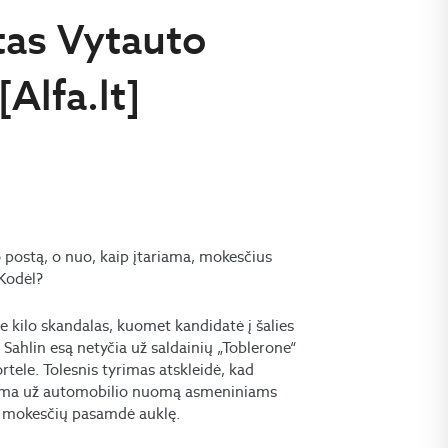
tas Vytauto
Alfa.lt]
postą, o nuo, kaip įtariama, mokesčius
Kodėl?
e kilo skandalas, kuomet kandidatė į šalies
ahlin esą netyčia už saldainių „Toblerone“
tele. Tolesnis tyrimas atskleidė, kad
ėdama už automobilio nuomą asmeniniams
si mokesčių pasamdė auklę.