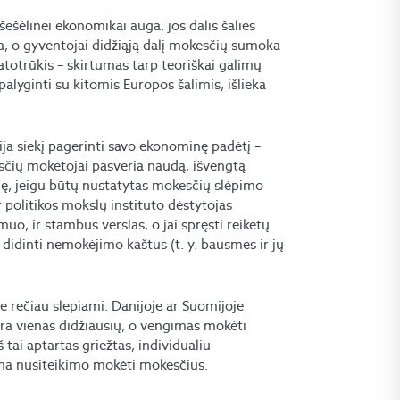
linei ekonomikai auga, jos dalis šalies
, o gyventojai didžiąją dalį mokesčių sumoka
 atotrūkis – skirtumas tarp teoriškai galimų
 palyginti su kitomis Europos šalimis, išlieka
ja siekį pagerinti savo ekonominę padėtį –
čių mokėtojai pasveria naudą, išvengtą
mę, jeigu būtų nustatytas mokesčių slėpimo
ir politikos mokslų instituto dėstytojas
uo, ir stambus verslas, o jai spręsti reikėtų
didinti nemokėjimo kaštus (t. y. bausmes ir jų
jie rečiau slepiami. Danijoje ar Suomijoje
ra vienas didžiausių, o vengimas mokėti
 tai aptartas griežtas, individualiu
ina nusiteikimo mokėti mokesčius.