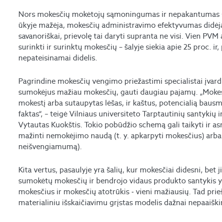
Nors mokesčių mokėtojų sąmoningumas ir nepakantumas šešė
ūkyje mažėja, mokesčių administravimo efektyvumas didėja
savanoriškai, prievolę tai daryti supranta ne visi. Vien PVM
surinkti ir surinktų mokesčių – šalyje siekia apie 25 proc. ir,
nepateisinamai didelis.
Pagrindine mokesčių vengimo priežastimi specialistai įvardi
sumokėjus mažiau mokesčių, gauti daugiau pajamų. „Mokes
mokestį arba sutaupytas lėšas, ir kaštus, potencialią baus
faktas“, – teigė Vilniaus universiteto Tarptautinių santykių 
Vytautas Kuokštis. Tokio pobūdžio schemą gali taikyti ir asm
mažinti nemokėjimo naudą (t. y. apkarpyti mokesčius) arba 
neišvengiamumą).
Kita vertus, pasaulyje yra šalių, kur mokesčiai didesni, bet 
sumokėtų mokesčių ir bendrojo vidaus produkto santykis y
mokesčius ir mokesčių atotrūkis ‒ vieni mažiausių. Tad prieš
materialiniu išskaičiavimu grįstas modelis dažnai nepaaišk