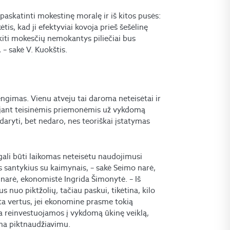
 paskatinti mokestinę moralę ir iš kitos pusės:
ėtis, kad ji efektyviai kovoja prieš šešėlinę
 kiti mokesčių nemokantys piliečiai bus
 – sakė V. Kuokštis.
ngimas. Vienu atveju tai daroma neteisėtai ir
dojant teisinėmis priemonėmis už vykdomą
aryti, bet nedaro, nes teoriškai įstatymas
gali būti laikomas neteisėtu naudojimusi
us santykius su kaimynais, – sakė Seimo narė,
narė, ekonomistė Ingrida Šimonytė. – Iš
s nuo piktžolių, tačiau paskui, tikėtina, kilo
ita vertus, jei ekonomine prasme tokią
ra reinvestuojamos į vykdomą ūkinę veiklą,
koma piktnaudžiavimu.