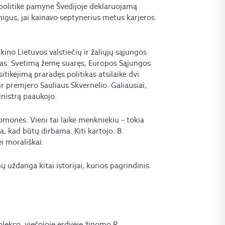
d politikė pamynė Švedijoje deklaruojamą
gus, jai kainavo septynerius metus karjeros.
kino Lietuvos valstiečių ir žaliųjų sąjungos
kas. Svetimą žemę suaręs, Europos Sąjungos
tikėjimą praradęs politikas atsilaikė dvi
 premjero Sauliaus Skvernelio. Galiausiai,
nistrą paaukojo.
omonės. Vieni tai laikė menkniekiu – tokia
a, kad būtų dirbama. Kiti kartojo: B.
i morališkai.
uždanga kitai istorijai, kurios pagrindinis
plekso, viešojoje erdvėje žinomo R.