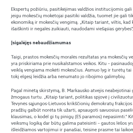
Ekspertų požiūriu, pasitikėjimas valdžios institucijomis gali
jeigu mokesčių mokėtojai pasitiki valdžia, tuomet jie gali tik
ekonomiką ir mokesčių vengimą. „Kitaip tariant, viltis, kad
išaiškinti ir negalės zuikiauti, naudodami viešąsias gėrybes“,
Įsigalėjęs nebaudžiamumas
Taigi, prastos mokesčių moralės rezultatas yra mokesčių ve
yra priskiriama prie nusikalstamos veikos. Kitu – pasinau
veiklą vengiama mokėti mokesčius. Asmuo lyg ir turėtų tai d
tokį elgesį leidžia arba nenumato jo ribojimo galimybių.
Pagal minėtą skirstymą, B. Markausko atvejis neabejotinai 
žmogaus turtu. „Kitaip tariant, politikas spjovė į civilizuot
Tėvynės sąjungos-Lietuvos krikščionių demokratų frakcijos 
pradžių galbūt norėta tik užarti, apsaugoti savuosius pasėliu
klausimas, o kodėl gi tų pinigų (ES paramos) nepasiimti.“ K
veiksmų logiką dar būtų galima pateisinti – gautos lėšos y
išleidžiamos vartojimui ir panašiai, teisine prasme tai lai