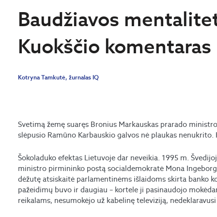
Baudžiavos mentalite
Kuokščio komentaras [
Kotryna Tamkutė, žurnalas IQ
Svetimą žemę suaręs Bronius Markauskas prarado ministro 
slėpusio Ramūno Karbauskio galvos nė plaukas nenukrito. 
Šokoladuko efektas Lietuvoje dar neveikia. 1995 m. Švedijoj
ministro pirmininko postą socialdemokratė Mona Ingeborg S
dėžutę atsiskaitė parlamentinėms išlaidoms skirta banko kor
pažeidimų buvo ir daugiau – kortele ji pasinaudojo mok
reikalams, nesumokėjo už kabelinę televiziją, nedeklaravu