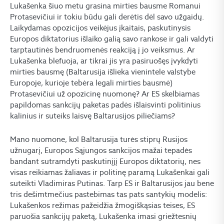
Lukašenka šiuo metu grasina mirties bausme Romanui
Protasevičiui ir tokiu būdu gali derėtis dėl savo užgaidų.
Laikydamas opozicijos veikėjus įkaitais, paskutinysis
Europos diktatorius išlaiko galią savo rankose ir gali valdyti
tarptautinės bendruomenės reakciją į jo veiksmus. Ar
Lukašenka blefuoja, ar tikrai jis yra pasiruošęs įvykdyti
mirties bausmę (Baltarusija išlieka vienintele valstybe
Europoje, kurioje tebėra legali mirties bausmė)
Protasevičiui už opozicinę nuomonę? Ar ES skelbiamas
papildomas sankcijų paketas padės išlaisvinti politinius
kalinius ir suteiks laisvę Baltarusijos piliečiams?
Mano nuomone, kol Baltarusija turės stiprų Rusijos
užnugarį, Europos Sąjungos sankcijos mažai tepadės
bandant sutramdyti paskutinįjį Europos diktatorių, nes
visas reikiamas žaliavas ir politinę paramą Lukašenkai gali
suteikti Vladimiras Putinas. Tarp ES ir Baltarusijos jau bene
tris dešimtmečius pastebimas tas pats santykių modelis:
Lukašenkos režimas pažeidžia žmogiškąsias teises, ES
paruošia sankcijų paketą, Lukašenka imasi griežtesnių