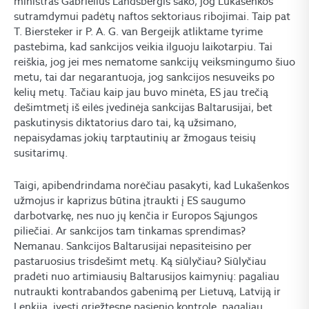
ministras Gabrielius Landsbergis sako, jog Lukašenkos
sutramdymui padėtų naftos sektoriaus ribojimai. Taip pat
T. Biersteker ir P. A. G. van Bergeijk atliktame tyrime
pastebima, kad sankcijos veikia ilguoju laikotarpiu. Tai
reiškia, jog jei mes nematome sankcijų veiksmingumo šiuo
metu, tai dar negarantuoja, jog sankcijos nesuveiks po
kelių metų. Tačiau kaip jau buvo minėta, ES jau trečią
dešimtmetį iš eilės įvedinėja sankcijas Baltarusijai, bet
paskutinysis diktatorius daro tai, ką užsimano,
nepaisydamas jokių tarptautinių ar žmogaus teisių
susitarimų.
Taigi, apibendrindama norėčiau pasakyti, kad Lukašenkos
užmojus ir kaprizus būtina įtraukti į ES saugumo
darbotvarkę, nes nuo jų kenčia ir Europos Sąjungos
piliečiai. Ar sankcijos tam tinkamas sprendimas?
Nemanau. Sankcijos Baltarusijai nepasiteisino per
pastaruosius trisdešimt metų. Ką siūlyčiau? Siūlyčiau
pradėti nuo artimiausių Baltarusijos kaimynių: pagaliau
nutraukti kontrabandos gabenimą per Lietuvą, Latviją ir
Lenkiją, įvesti griežtesnę pasienio kontrolę, pagaliau