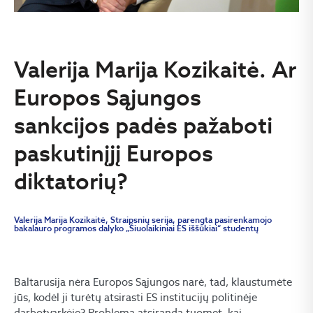
Valerija Marija Kozikaitė. Ar
Europos Sąjungos
sankcijos padės pažaboti
paskutinįjį Europos
diktatorių?
Valerija Marija Kozikaitė, Straipsnių serija, parengta pasirenkamojo
bakalauro programos dalyko „Šiuolaikiniai ES iššūkiai“ studentų
Baltarusija nėra Europos Sąjungos narė, tad, klaustumėte
jūs, kodėl ji turėtų atsirasti ES institucijų politinėje
darbotvarkėje? Problema atsiranda tuomet, kai