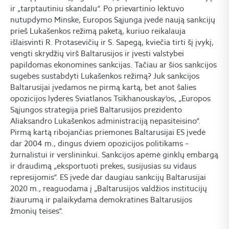
ir „tarptautiniu skandalu“. Po prievartinio lėktuvo
nutupdymo Minske, Europos Sąjunga įvedė naują sankcijų
prieš Lukašenkos režimą paketą, kuriuo reikalauja
išlaisvinti R. Protasevičių ir S. Sapegą, kviečia tirti šį įvykį,
vengti skrydžių virš Baltarusijos ir įvesti valstybei
papildomas ekonomines sankcijas. Tačiau ar šios sankcijos
sugebės sustabdyti Lukašenkos režimą? Juk sankcijos
Baltarusijai įvedamos ne pirmą kartą, bet anot šalies
opozicijos lyderės Sviatlanos Tsikhanouskay‘os, „Europos
Sąjungos strategija prieš Baltarusijos prezidento
Aliaksandro Lukašenkos administraciją nepasiteisino“.
Pirmą kartą ribojančias priemones Baltarusijai ES įvedė
dar 2004 m., dingus dviem opozicijos politikams –
žurnalistui ir verslininkui. Sankcijos apėmė ginklų embargą
ir draudimą „eksportuoti prekes, susijusias su vidaus
represijomis“. ES įvedė dar daugiau sankcijų Baltarusijai
2020 m., reaguodama į „Baltarusijos valdžios institucijų
žiaurumą ir palaikydama demokratines Baltarusijos
žmonių teises“.