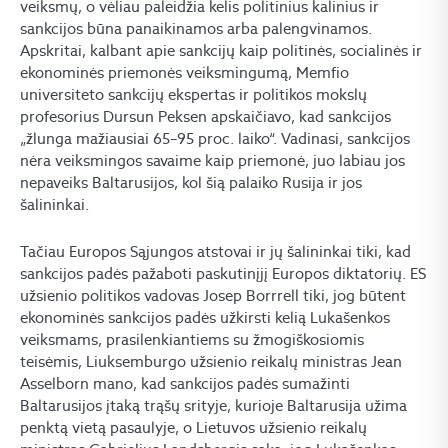
veiksmų, o vėliau paleidžia kelis politinius kalinius ir
sankcijos būna panaikinamos arba palengvinamos.
Apskritai, kalbant apie sankcijų kaip politinės, socialinės ir
ekonominės priemonės veiksmingumą, Memfio
universiteto sankcijų ekspertas ir politikos mokslų
profesorius Dursun Peksen apskaičiavo, kad sankcijos
„žlunga mažiausiai 65–95 proc. laiko“. Vadinasi, sankcijos
nėra veiksmingos savaime kaip priemonė, juo labiau jos
nepaveiks Baltarusijos, kol šią palaiko Rusija ir jos
šalininkai.
Tačiau Europos Sąjungos atstovai ir jų šalininkai tiki, kad
sankcijos padės pažaboti paskutinįjį Europos diktatorių. ES
užsienio politikos vadovas Josep Borrrell tiki, jog būtent
ekonominės sankcijos padės užkirsti kelią Lukašenkos
veiksmams, prasilenkiantiems su žmogiškosiomis
teisėmis, Liuksemburgo užsienio reikalų ministras Jean
Asselborn mano, kad sankcijos padės sumažinti
Baltarusijos įtaką trąšų srityje, kurioje Baltarusija užima
penktą vietą pasaulyje, o Lietuvos užsienio reikalų