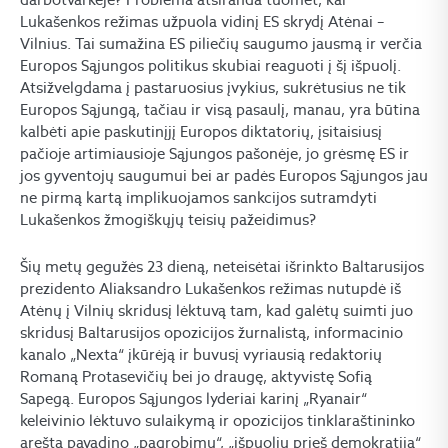
Lukašenkos režimas užpuola vidinį ES skrydį Atėnai –
Vilnius. Tai sumažina ES piliečių saugumo jausmą ir verčia
Europos Sąjungos politikus skubiai reaguoti į šį išpuolį.
Atsižvelgdama į pastaruosius įvykius, sukrėtusius ne tik
Europos Sąjungą, tačiau ir visą pasaulį, manau, yra būtina
kalbėti apie paskutinįjį Europos diktatorių, įsitaisiusį
pačioje artimiausioje Sąjungos pašonėje, jo grėsmę ES ir
jos gyventojų saugumui bei ar padės Europos Sąjungos jau
ne pirmą kartą implikuojamos sankcijos sutramdyti
Lukašenkos žmogiškųjų teisių pažeidimus?
Šių metų gegužės 23 dieną, neteisėtai išrinkto Baltarusijos
prezidento Aliaksandro Lukašenkos režimas nutupdė iš
Atėnų į Vilnių skridusį lėktuvą tam, kad galėtų suimti juo
skridusį Baltarusijos opozicijos žurnalistą, informacinio
kanalo „Nexta“ įkūrėją ir buvusį vyriausią redaktorių
Romaną Protasevičių bei jo draugę, aktyvistę Sofią
Sapegą. Europos Sąjungos lyderiai karinį „Ryanair“
keleivinio lėktuvo sulaikymą ir opozicijos tinklaraštininko
areštą pavadino „pagrobimu“, „išpuoliu prieš demokratiją“