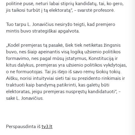
politinė pusė, neturi labai stiprių kandidatų, tai, ko gero,
jis taikosi turbūt į tą elektoratą“, – svarstė profesorė.
Tuo tarpu L. Jonavičius nesiryžo teigti, kad premjero
mintis buvo strategiškai apgalvota.
„Kodėl premjeras tą pasakė, šiek tiek netikėtas žingsnis
buvo, nes šiaip apeinantis visą logiką užsienio politikos
formavimo, nes pagal mūsų įstatymus, Konstituciją ir
kitus dalykus, premjeras yra užsienio politikos vykdytojas,
o ne formuotojas. Tai jis išėjo iš savo rėmų šiokių tokių.
Aišku, norisi intuityviai sieti tai su prezidento rinkimais ir
traktuoti kaip bandymą patikrinti, kas galėtų būti
elektoratas, jeigu premjeras nuspręstų kandidatuoti“, –
sakė L. Jonavičius.
Perspausdinta iš
tv3.lt