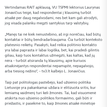
Vertindamas RAIT apklausą, VU TSPMI lektorius Laurynas
Jonavičius teigė, kad respondentai į klausimą turbūt
atsakė per daug negalvodami, nes bet kam gali atrodyti,
jog visada palanku megzti santykius tarp valstybių.
„Manęs tai nė kiek nenustebino, aš irgi norėčiau, kad būtų
kontaktai ir būtų bendradarbiaujama. Čia turbūt konteksto
platesnio reikėtų. Pasakyti, kad reikia politinio kontakto
yra labai paprasta ir labai logiška, bet, kai pradedi gilintis
giliau, kaip tuos kontaktus užmegzti, kas kaltas, kad jų
nėra – turbūt atsiranda tų klausimų, apie kuriuos
atsakinėjantys respondentai nepamąstė, nepagalvojo,
arba tiesiog nežino“, – tv3.lt kalbėjo L. Jonavičius.
Taip pat politologas pastebėjo, kad užsienio politika
Lietuvoje yra pakankamai uždara ir elitizuota sritis, kur
lemiamą vaidmenį turi keli žmonės. Tai, kad visuomenė
atskirta nuo užsienio politikos formavimo, gali būti ir
priežastis, ir pasekmė to, kaip žmonės atsakė minėtoje