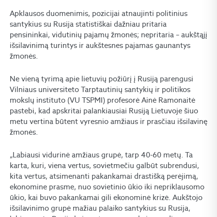
Apklausos duomenimis, pozicijai atnaujinti politinius
santykius su Rusija statistiškai dažniau pritaria
pensininkai, vidutinių pajamų žmonės; nepritaria – aukštąjį
išsilavinimą turintys ir aukštesnes pajamas gaunantys
žmonės.
Ne vieną tyrimą apie lietuvių požiūrį į Rusiją parengusi
Vilniaus universiteto Tarptautinių santykių ir politikos
mokslų instituto (VU TSPMI) profesorė Ainė Ramonaitė
pastebi, kad apskritai palankiausiai Rusiją Lietuvoje šiuo
metu vertina būtent vyresnio amžiaus ir prasčiau išsilavinę
žmonės.
„Labiausi vidurinė amžiaus grupė, tarp 40-60 metų. Ta
karta, kuri, viena vertus, sovietmečiu galbūt subrendusi,
kita vertus, atsimenanti pakankamai drastišką perėjimą,
ekonomine prasme, nuo sovietinio ūkio iki nepriklausomo
ūkio, kai buvo pakankamai gili ekonominė krizė. Aukštojo
išsilavinimo grupė mažiau palaiko santykius su Rusija,