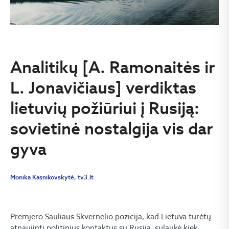
Analitikų [A. Ramonaitės ir
L. Jonavičiaus] verdiktas
lietuvių požiūriui į Rusiją:
sovietinė nostalgija vis dar
gyva
Monika Kasnikovskytė, tv3.lt
Premjero Sauliaus Skvernelio pozicija, kad Lietuva turėtų
atnaujinti politinius kontaktus su Rusija, sulaukė kiek