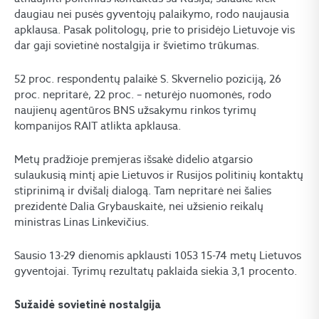
daugiau nei pusės gyventojų palaikymo, rodo naujausia
apklausa. Pasak politologų, prie to prisidėjo Lietuvoje vis
dar gaji sovietinė nostalgija ir švietimo trūkumas.
52 proc. respondentų palaikė S. Skvernelio poziciją, 26
proc. nepritarė, 22 proc. – neturėjo nuomonės, rodo
naujienų agentūros BNS užsakymu rinkos tyrimų
kompanijos RAIT atlikta apklausa.
Metų pradžioje premjeras išsakė didelio atgarsio
sulaukusią mintį apie Lietuvos ir Rusijos politinių kontaktų
stiprinimą ir dvišalį dialogą. Tam nepritarė nei šalies
prezidentė Dalia Grybauskaitė, nei užsienio reikalų
ministras Linas Linkevičius.
Sausio 13-29 dienomis apklausti 1053 15-74 metų Lietuvos
gyventojai. Tyrimų rezultatų paklaida siekia 3,1 procento.
Sužaidė sovietinė nostalgija