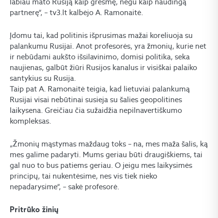
labiau mato Rusiją kaip grėsmę, negu kaip naudingą
partnerę“, – tv3.lt kalbėjo A. Ramonaitė.
Įdomu tai, kad politinis išprusimas mažai koreliuoja su
palankumu Rusijai. Anot profesorės, yra žmonių, kurie net
ir nebūdami aukšto išsilavinimo, domisi politika, seka
naujienas, galbūt žiūri Rusijos kanalus ir visiškai palaiko
santykius su Rusija.
Taip pat A. Ramonaitė teigia, kad lietuviai palankumą
Rusijai visai nebūtinai susieja su šalies geopolitines
laikysena. Greičiau čia sužaidžia nepilnavertiškumo
kompleksas.
„Žmonių mąstymas maždaug toks – na, mes maža šalis, ką
mes galime padaryti. Mums geriau būti draugiškiems, tai
gal nuo to bus patiems geriau. O jeigu mes laikysimės
principų, tai nukentėsime, nes vis tiek nieko
nepadarysime“, – sakė profesorė.
Pritrūko žinių