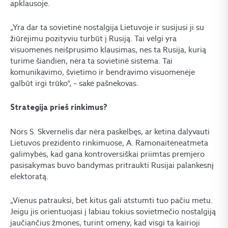
apklausoje.
„Yra dar ta sovietinė nostalgija Lietuvoje ir susijusi ji su
žiūrėjimu pozityviu turbūt į Rusiją. Tai vėlgi yra
visuomenės neišprusimo klausimas, nes ta Rusija, kurią
turime šiandien, nėra ta sovietinė sistema. Tai
komunikavimo, švietimo ir bendravimo visuomenėje
galbūt irgi trūko“, – sakė pašnekovas.
Strategija prieš rinkimus?
Nors S. Skvernelis dar nėra paskelbęs, ar ketina dalyvauti
Lietuvos prezidento rinkimuose, A. Ramonaitėneatmeta
galimybės, kad gana kontroversiškai priimtas premjero
pasisakymas buvo bandymas pritraukti Rusijai palankesnį
elektoratą.
„Vienus patrauksi, bet kitus gali atstumti tuo pačiu metu.
Jeigu jis orientuojasi į labiau tokius sovietmečio nostalgiją
jaučiančius žmones, turint omeny, kad visgi ta kairioji