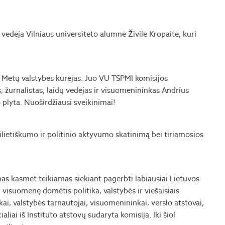
ų vedėja Vilniaus universiteto alumnė Živilė Kropaitė, kuri
 Metų valstybės kūrėjas. Juo VU TSPMI komisijos
 žurnalistas, laidų vedėjas ir visuomenininkas Andrius
 plyta. Nuoširdžiausi sveikinimai!
lietiškumo ir politinio aktyvumo skatinimą bei tiriamosios
s kasmet teikiamas siekiant pagerbti labiausiai Lietuvos
 visuomenę domėtis politika, valstybės ir viešaisiais
tikai, valstybės tarnautojai, visuomenininkai, verslo atstovai,
aliai iš Instituto atstovų sudaryta komisija. Iki šiol