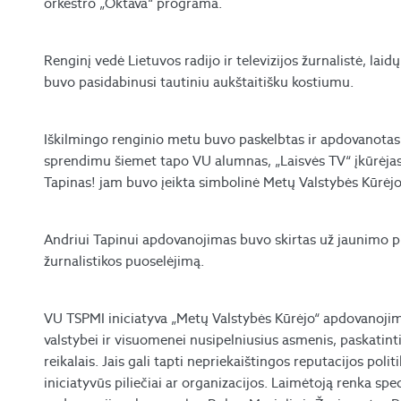
orkestro „Oktava“ programa.
Renginį vedė Lietuvos radijo ir televizijos žurnalistė, laid
buvo pasidabinusi tautiniu aukštaitišku kostiumu.
Iškilmingo renginio metu buvo paskelbtas ir apdovanotas
sprendimu šiemet tapo VU alumnas, „Laisvės TV“ įkūrėjas,
Tapinas​! jam buvo įeikta simbolinė Metų Valstybės Kūrėjo
Andriui Tapinui apdovanojimas buvo skirtas už jaunimo pi
žurnalistikos puoselėjimą.
VU TSPMI iniciatyva „Metų Valstybės Kūrėjo“ apdovanojima
valstybei ir visuomenei nusipelniusius asmenis, paskatinti
reikalais. Jais gali tapti nepriekaištingos reputacijos poli
iniciatyvūs piliečiai ar organizacijos. Laimėtoją renka speci