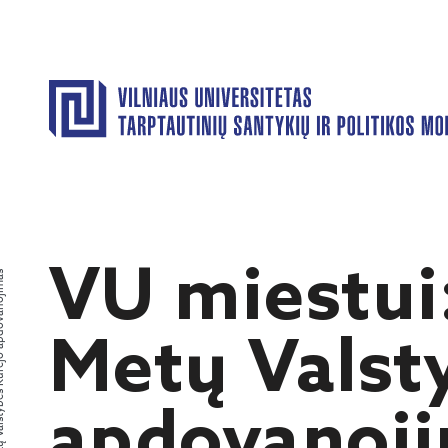
VU miestui:
Metų Valst
apdovanoj