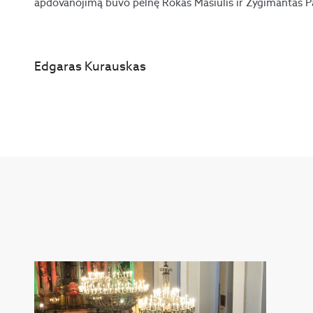
apdovanojimą buvo pelnę Rokas Masiulis ir Žygimantas Pa
Edgaras Kurauskas