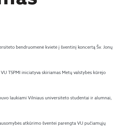
rsiteto bendruomenė kvietė į šventinį koncertą Šv. Jonų
 VU TSPMI iniciatyva skiriamas Metų valstybės kūrėjo
buvo laukiami Vilniaus universiteto studentai ir alumnai,
iklausomybės atkūrimo šventei parengta VU pučiamųjų