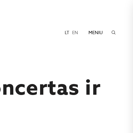
LT
EN
MENIU
ncertas ir