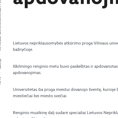
Valstybės Kūrėjo apdovanojimas
Lietuvos nepriklausomybės atkūrimo proga Vilniaus unive
bažnyčioje.
rija
Iškilmingo renginio metu buvo paskelbtas ir apdovanotas
apdovanojimas.
PMI
Universitetas šia proga miestui dovanojo šventę, kurioje 
miestiečiai bei miesto svečiai.
Renginio muzikinę dalį sudarė specialiai Lietuvos Nepr