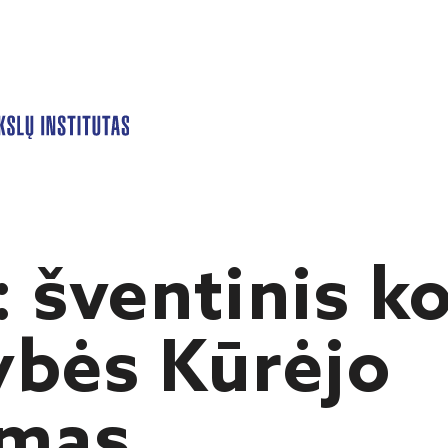
 šventinis ko
ybės Kūrėjo
imas