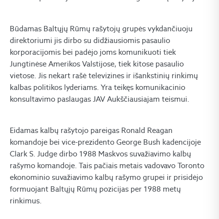
Būdamas Baltųjų Rūmų rašytojų grupės vykdančiuoju
direktoriumi jis dirbo su didžiausiomis pasaulio
korporacijomis bei padėjo joms komunikuoti tiek
Jungtinėse Amerikos Valstijose, tiek kitose pasaulio
vietose. Jis nekart rašė televizines ir išankstinių rinkimų
kalbas politikos lyderiams. Yra teikęs komunikacinio
konsultavimo paslaugas JAV Aukščiausiajam teismui.
Eidamas kalbų rašytojo pareigas Ronald Reagan
komandoje bei vice-prezidento George Bush kadencijoje
Clark S. Judge dirbo 1988 Maskvos suvažiavimo kalbų
rašymo komandoje. Tais pačiais metais vadovavo Toronto
ekonominio suvažiavimo kalbų rašymo grupei ir prisidėjo
formuojant Baltųjų Rūmų pozicijas per 1988 metų
rinkimus.