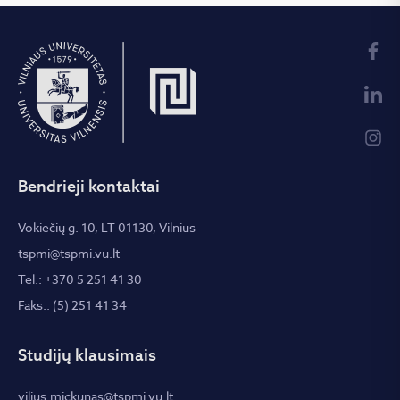
Bendrieji kontaktai
Vokiečių g. 10, LT-01130, Vilnius
tspmi@tspmi.vu.lt
Tel.: +370 5 251 41 30
Faks.: (5) 251 41 34
Studijų klausimais
vilius.mickunas@tspmi.vu.lt