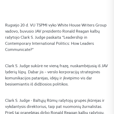
Rugsėjo 20 d. VU TSPMI vyko White House Writers Group
vadovo, buvusio JAV prezidento Ronald Reagan kalbų
rašytojo Clark S. Judge paskaita “Leadership in
Contemporary International Politics: How Leaders
Communicate?”
Clark S. Judge sukūrė ne vieną frazę, nuskambėjusią iš JAV
lyderių lūpų. Dabar jis – verslo korporacijų strateginės
komunikacijos patarėjas, idėjų ir įkvėpimo vis dar
besisemiantis iš didžiosios politikos.
Clark S. Judge - Baltųjų Rūmų rašytojų grupės įkūrėjas ir
vykdantysis direktorius, taip pat nuomonių žurnalistas.
Prieš tai pranešėjas dirbo Ronald Reagan kalbų rašytoju.