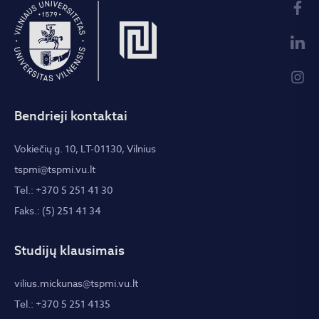
Bendrieji kontaktai
Vokiečių g. 10, LT-01130, Vilnius
tspmi@tspmi.vu.lt
Tel.: +370 5 251 41 30
Faks.: (5) 251 41 34
Studijų klausimais
vilius.mickunas@tspmi.vu.lt
Tel.: +370 5 251 4135