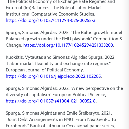
"The Political Economy of Exchange Rate Regimes and
External (Im)Balances: The Role of Labor Market
Institutions" Comparative Economic Studies,
https://doi.org/10.1057/s41294-025-00255-3
.
Spurga, Simonas Algirdas. 2025. "The Baltic growth model:
Balanced growth under the EMU playbook" Competition &
Change,
https://doi.org/10.1177/10245294251333203
.
Kuokštis, Vytautas and Simonas Algirdas Spurga. 2022.
"Labor market flexibility and exchange rate regimes"
European Journal of Political Economy,
https://doi.org/10.1016/j.ejpoleco.2022.102205
.
Spurga, Simonas Algirdas. 2022. "A new perspective on the
diversity of capitalism" European Political Science,
https://doi.org/10.1057/s41304-021-00352-8
.
Spurga, Simonas Algirdas and Emilė Šreiberytė. 2021.
"Joint Debt Arrangements in EMU: From NextGenEU to
Eurobonds" Bank of Lithuania Occasional paper series,