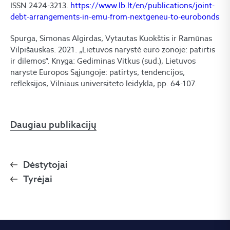
ISSN 2424-3213.
https://www.lb.lt/en/publications/joint-
debt-arrangements-in-emu-from-nextgeneu-to-eurobonds
Spurga, Simonas Algirdas, Vytautas Kuokštis ir Ramūnas
Vilpišauskas. 2021. „Lietuvos narystė euro zonoje: patirtis
ir dilemos“. Knyga: Gediminas Vitkus (sud.), Lietuvos
narystė Europos Sąjungoje: patirtys, tendencijos,
refleksijos, Vilniaus universiteto leidykla, pp. 64-107.
Daugiau publikacijų
Dėstytojai
Tyrėjai