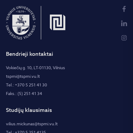
Bendrieji kontaktai
Vokiečių g. 10, LT-01130, Vilnius
tspmi@tspmi.vu.lt
Tel.: +370 5 251 41 30
Faks.: (5) 251 41 34
Studijų klausimais
vilius.mickunas@tspmi.vu.lt
Tel.: +370 5 251 4135