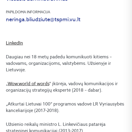
PAPILDOMA INFORMACIJA
neringa.bliudziute@tspmi.vu.lt
LinkedIn
Daugiau nei 18 metų padedu komunikuoti kitiems –
vadovams, organizacijoms, valstybėms. Užsienyje ir
Lietuvoje.
„
Wow.world of words
“ įkūrėja, vadovų komunikacijos ir
organizacijų strategijų ekspertė (2018 – dabar).
„Atkurtai Lietuvai 100“ programos vadovė LR Vyriausybės
kanceliarijoje (2017–2018).
Užsienio reikalų ministro L. Linkevičiaus patarėja
strateginei komunikacijai (2013–2017).