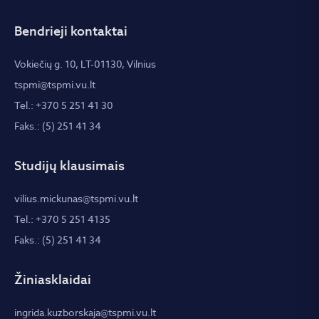
Bendrieji kontaktai
Vokiečių g. 10, LT-01130, Vilnius
tspmi@tspmi.vu.lt
Tel.: +370 5 251 41 30
Faks.: (5) 251 41 34
Studijų klausimais
vilius.mickunas@tspmi.vu.lt
Tel.: +370 5 251 4135
Faks.: (5) 251 41 34
Žiniasklaidai
ingrida.kuzborskaja@tspmi.vu.lt