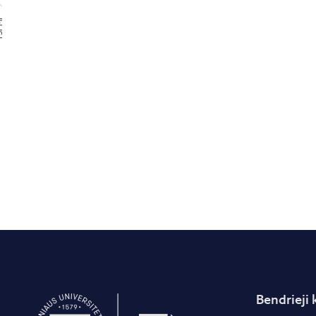
PMI
Bendrieji 