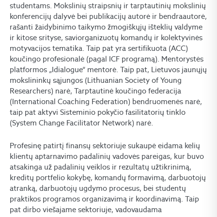
studentams. Mokslinių straipsnių ir tarptautinių mokslinių
konferencijų dalyvė bei publikacijų autorė ir bendraautorė,
rašanti žaidybinimo taikymo žmogiškųjų išteklių valdyme
ir kitose srityse, saviorganizuotų komandų ir kolektyvinės
motyvacijos tematika. Taip pat yra sertifikuota (ACC)
koučingo profesionalė (pagal ICF programą). Mentorystės
platformos „Idialogue“ mentorė. Taip pat, Lietuvos jaunųjų
mokslininkų sąjungos (Lithuanian Society of Young
Researchers) narė, Tarptautinė koučingo federacija
(International Coaching Federation) bendruomenės narė,
taip pat aktyvi Sisteminio pokyčio fasilitatorių tinklo
(System Change Facilitator Network) narė.
Profesinę patirtį finansų sektoriuje sukaupė eidama kelių
klientų aptarnavimo padalinių vadovės pareigas, kur buvo
atsakinga už padalinių veiklos ir rezultatų užtikrinimą,
kreditų portfelio kokybę, komandų formavimą, darbuotojų
atranką, darbuotojų ugdymo procesus, bei studentų
praktikos programos organizavimą ir koordinavimą. Taip
pat dirbo viešajame sektoriuje, vadovaudama