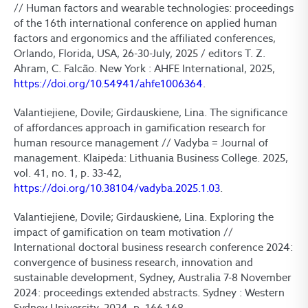
// Human factors and wearable technologies: proceedings
of the 16th international conference on applied human
factors and ergonomics and the affiliated conferences,
Orlando, Florida, USA, 26-30-July, 2025 / editors T. Z.
Ahram, C. Falcão. New York : AHFE International, 2025,
https://doi.org/10.54941/ahfe1006364
.
Valantiejiene, Dovile; Girdauskiene, Lina. The significance
of affordances approach in gamification research for
human resource management // Vadyba = Journal of
management. Klaipėda: Lithuania Business College. 2025,
vol. 41, no. 1, p. 33-42,
https://doi.org/10.38104/vadyba.2025.1.03
.
Valantiejienė, Dovilė; Girdauskienė, Lina. Exploring the
impact of gamification on team motivation //
International doctoral business research conference 2024:
convergence of business research, innovation and
sustainable development, Sydney, Australia 7-8 November
2024: proceedings extended abstracts. Sydney : Western
Sydney University. 2024, p. 166-168.