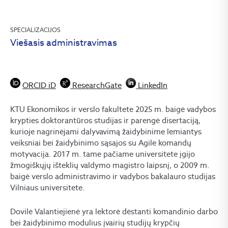
SPECIALIZACIJOS
Viešasis administravimas
ORCID iD
ResearchGate
LinkedIn
KTU Ekonomikos ir verslo fakultete 2025 m. baigė vadybos
krypties doktorantūros studijas ir parengė disertaciją,
kurioje nagrinėjami dalyvavimą žaidybinime lemiantys
veiksniai bei žaidybinimo sąsajos su Agile komandų
motyvacija. 2017 m. tame pačiame universitete įgijo
žmogiškųjų išteklių valdymo magistro laipsnį, o 2009 m.
baigė verslo administravimo ir vadybos bakalauro studijas
Vilniaus universitete.
Dovilė Valantiejienė yra lektorė dėstanti komandinio darbo
bei žaidybinimo modulius įvairių studijų krypčių