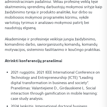
administraciniam padaliniui. Vėliau profesinę veiklą tęsė
skaitmeninių sprendimų darbuotojų mokymosi srityje kaip
žaidybinimo tyrėja ir produkto analitikė, kur dirbo su
mobiliosios mokymosi programėlės kūrimu, vykdė
vartotojų tyrimus ir analizavo mokymosi patirtį bei
naudotojų elgseną.
Akademinėje ir profesinėje veikloje jungia žaidybinimo,
komandinio darbo, saviorganizuotų komandų, komandų
motyvacijos, sisteminio fasilitavimo ir koučingo praktikas.
Atrinkti konferencijų pranešimai
2021 rugpjūtis. 2021 IEEE International Conference on
Technology and Entrepreneurship (ICTE) “Leading
digital transformation in business and society”.
Pranešimas: Valantiejienė D., Girdauskienė L. Social
interaction through gamification in mobile learning:
case study analysis.
2024 lapkritis. International doctoral business