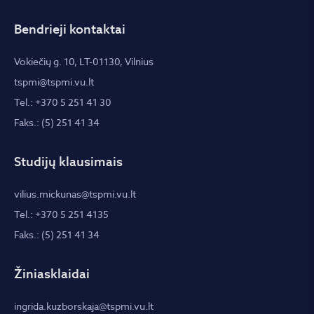
Bendrieji kontaktai
Vokiečių g. 10, LT-01130, Vilnius
tspmi@tspmi.vu.lt
Tel.: +370 5 251 41 30
Faks.: (5) 251 41 34
Studijų klausimais
vilius.mickunas@tspmi.vu.lt
Tel.: +370 5 251 4135
Faks.: (5) 251 41 34
Žiniasklaidai
ingrida.kuzborskaja@tspmi.vu.lt