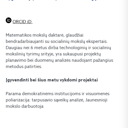
ORCID iD
Matematikos mokslų daktarė, glaudžiai
bendradarbiaujanti su socialinių mokslų ekspertais.
Daugiau nei 6 metus dirba technologinių ir socialinių
mokslinių tyrimų srityje, yra sukaupusi projektų
planavimo bei duomenų analizės naudojant pažangius
metodus patirties.
Įgyvendinti bei šiuo metu vykdomi projektai
Parama demokratinėms institucijoms ir visuomenės
poliarizacija: tarpusavio sąveikų analizė, Jaunesnioji
mokslo darbuotoja