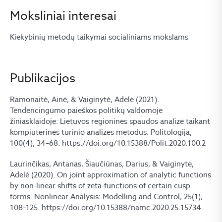
Moksliniai interesai
Kiekybinių metodų taikymai socialiniams mokslams
Publikacijos
Ramonaitė, Ainė, & Vaiginytė, Adelė (2021).
Tendencingumo paieškos politikų valdomoje
žiniasklaidoje: Lietuvos regioninės spaudos analizė taikant
kompiuterinės turinio analizės metodus. Politologija,
100(4), 34–68. https://doi.org/10.15388/Polit.2020.100.2
Laurinčikas, Antanas, Šiaučiūnas, Darius, & Vaiginytė,
Adelė (2020). On joint approximation of analytic functions
by non-linear shifts of zeta-functions of certain cusp
forms. Nonlinear Analysis: Modelling and Control, 25(1),
108–125. https://doi.org/10.15388/namc.2020.25.15734