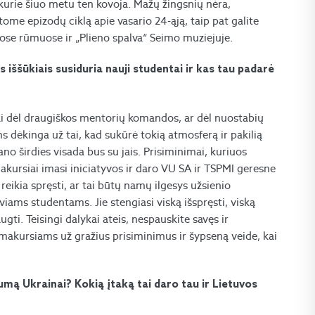
kurie šiuo metu ten kovoja. Mažų žingsnių nėra,
me epizodų ciklą apie vasario 24-ąją, taip pat galite
se rūmuose ir „Plieno spalva“ Seimo muziejuje.
s iššūkiais susiduria nauji studentai ir kas tau padarė
ai dėl draugiškos mentorių komandos, ar dėl nuostabių
s dėkinga už tai, kad sukūrė tokią atmosferą ir pakilią
no širdies visada bus su jais. Prisiminimai, kuriuos
akursiai imasi iniciatyvos ir daro VU SA ir TSPMI geresne
 reikia spręsti, ar tai būtų namų ilgesys užsienio
viams studentams. Jie stengiasi viską išspręsti, viską
augti. Teisingi dalykai ateis, nespauskite savęs ir
makursiams už gražius prisiminimus ir šypseną veide, kai
mą Ukrainai? Kokią įtaką tai daro tau ir Lietuvos