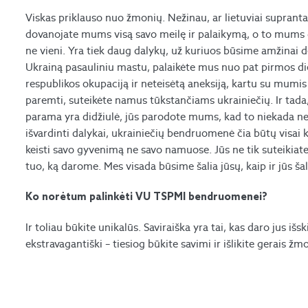
Viskas priklauso nuo žmonių. Nežinau, ar lietuviai supranta
dovanojate mums visą savo meilę ir palaikymą, o to mums d
ne vieni. Yra tiek daug dalykų, už kuriuos būsime amžinai 
Ukrainą pasauliniu mastu, palaikėte mus nuo pat pirmos d
respublikos okupaciją ir neteisėtą aneksiją, kartu su mumi
paremti, suteikėte namus tūkstančiams ukrainiečių. Ir tad
parama yra didžiulė, jūs parodote mums, kad to niekada nepa
išvardinti dalykai, ukrainiečių bendruomenė čia būtų visai 
keisti savo gyvenimą ne savo namuose. Jūs ne tik suteikiate
tuo, ką darome. Mes visada būsime šalia jūsų, kaip ir jūs ša
Ko norėtum palinkėti VU TSPMI bendruomenei?
Ir toliau būkite unikalūs. Saviraiška yra tai, kas daro jus išsk
ekstravagantiški – tiesiog būkite savimi ir išlikite gerais ž