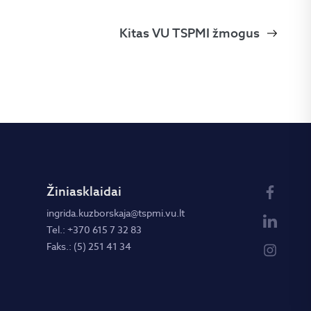
Kitas VU TSPMI žmogus
Žiniasklaidai
ingrida.kuzborskaja@tspmi.vu.lt
Tel.: +370 615 7 32 83
Faks.: (5) 251 41 34