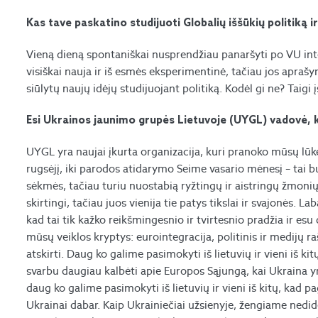
Kas tave paskatino studijuoti Globalių iššūkių politiką 
Vieną dieną spontaniškai nusprendžiau panaršyti po VU int
visiškai nauja ir iš esmės eksperimentinė, tačiau jos apraš
siūlytų naujų idėjų studijuojant politiką. Kodėl gi ne? Taigi 
Esi Ukrainos jaunimo grupės Lietuvoje (UYGL) vadovė, kok
UYGL yra naujai įkurta organizacija, kuri pranoko mūsų lū
rugsėjį, iki parodos atidarymo Seime vasario mėnesį – tai b
sėkmės, tačiau turiu nuostabią ryžtingų ir aistringų žmonių k
skirtingi, tačiau juos vienija tie patys tikslai ir svajonės. La
kad tai tik kažko reikšmingesnio ir tvirtesnio pradžia ir 
mūsų veiklos kryptys: eurointegracija, politinis ir medijų r
atskirti. Daug ko galime pasimokyti iš lietuvių ir vieni iš 
svarbu daugiau kalbėti apie Europos Sąjungą, kai Ukraina yra 
daug ko galime pasimokyti iš lietuvių ir vieni iš kitų, kad
Ukrainai dabar. Kaip Ukrainiečiai užsienyje, žengiame
nedid