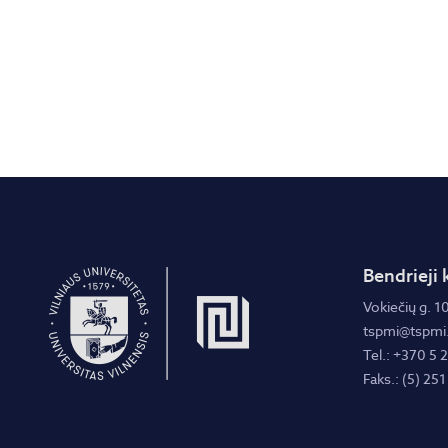
Bendrieji 
Vokiečių g. 10
tspmi@tspmi.
Tel.: +370 5 
Faks.: (5) 251