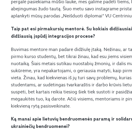
pergalė pasiekiama mūšio lauke, mes galime padėti tiems, 
abejingumas žudo tautą. Šiuo metu savo instagrame pristato
aplankyti mūsų parodas „Neišduoti diplomai“ VU Centriniuo
Taip pat esi pirmakursių mentorė. Su kokiais didžiausiai
didžiausią įspūdį integracijos procese?
Buvimas mentore man padarė didžiulę įtaką. Nežinau, ar t
pirmo kurso studentų, bet tikrai žinau, kad esu jiems visiem
nuotaiką. Šiais metais sutikau nuostabių žmonių, ir dalis ma
sukūrėme, yra nepakartojami, o geriausia matyti, kaip pirm
vieta. Žinau, kad kiekvienas iš jų turi savų problemų, kurias
studentams, ar sudėtingas tvarkaraštis ir darbo krūvis lietu
suspėti, bet kartais reikia tiesiog šiek tiek sustoti ir pasidži
mėgaukitės tuo, ką darote. Ačiū visiems, mentoriams ir pir
kiekvieną rytą pasisveikinate.
Ką manai apie lietuvių bendruomenės paramą ir solidaru
ukrainiečių bendruomenei?