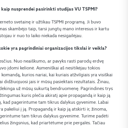
ir kaip nusprendei pasirinkti studijas VU TSPMI?
erneto svetainę ir užtikau TSPMI programą. Ji buvo
ymas skambėjo taip, tarsi jungtų mano interesus ir kartu
įstojau ir nuo to laiko niekada nesigailėjau.
ie yra pagrindiniai organizacijos tikslai ir veikla?
kesčius. Nuo neaiškumo, ar pavyks rasti parodų erdvę
uvo įdomi kelionė. Asmeniškai aš nesitikėjau tokios
omandą, kurios nariai, kai kuriais atžvilgiais yra visiškai
bai didžiuojuosi jais ir mūsų pasiektais rezultatais. Žinau,
esu dėkinga už mūsų sukurtą bendruomenę. Pagrindinės trys
aštingumas kuris plečia akiratį apie propagandą ir kaip ją
kitų, kad pagerintume tam tikrus dalykus gyvenime. Labai
pakeliui į ją. Propagandą ir kaip ją atskirti ir, žinoma,
 pagerintume tam tikrus dalykus gyvenime. Turime padėti
elius
žingsnius, kad priartėtume prie pergalės. Tačiau