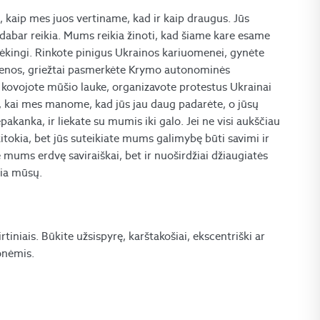
, kaip mes juos vertiname, kad ir kaip draugus. Jūs
abar reikia. Mums reikia žinoti, kad šiame kare esame
dėkingi. Rinkote pinigus Ukrainos kariuomenei, gynėte
ienos, griežtai pasmerkėte Krymo autonominės
s kovojote mūšio lauke, organizavote protestus Ukrainai
a, kai mes manome, kad jūs jau daug padarėte, o jūsų
kanka, ir liekate su mumis iki galo. Jei ne visi aukščiau
kitokia, bet jūs suteikiate mums galimybę būti savimi ir
 mums erdvę saviraiškai, bet ir nuoširdžiai džiaugiatės
lia mūsų.
irtiniais. Būkite užsispyrę, karštakošiai, ekscentriški ar
monėmis.