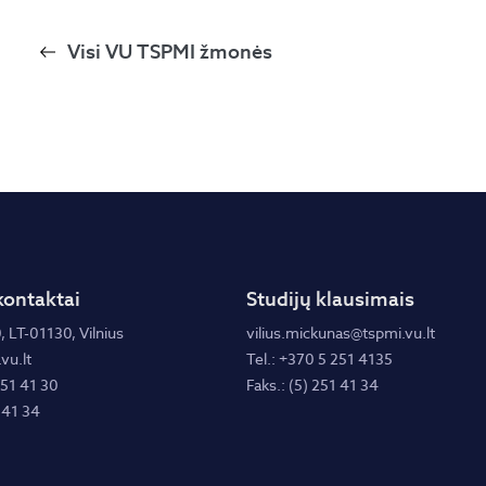
Visi VU TSPMI žmonės
kontaktai
Studijų klausimais
, LT-01130, Vilnius
vilius.mickunas@tspmi.vu.lt
vu.lt
Tel.: +370 5 251 4135
251 41 30
Faks.: (5) 251 41 34
 41 34