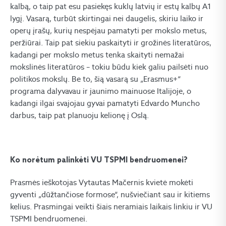
kalbą, o taip pat esu pasiekęs kuklų latvių ir estų kalbų A1
lygį. Vasarą, turbūt skirtingai nei daugelis, skiriu laiko ir
operų įrašų, kurių nespėjau pamatyti per mokslo metus,
peržiūrai. Taip pat siekiu paskaityti ir grožinės literatūros,
kadangi per mokslo metus tenka skaityti nemažai
mokslinės literatūros – tokiu būdu kiek galiu pailsėti nuo
politikos mokslų. Be to, šią vasarą su „Erasmus+“
programa dalyvavau ir jaunimo mainuose Italijoje, o
kadangi ilgai svajojau gyvai pamatyti Edvardo Muncho
darbus, taip pat planuoju kelionę į Oslą.
Ko norėtum palinkėti VU TSPMI bendruomenei?
Prasmės ieškotojas Vytautas Mačernis kvietė mokėti
gyventi „dūžtančiose formose“, nušviečiant sau ir kitiems
kelius. Prasmingai veikti šiais neramiais laikais linkiu ir VU
TSPMI bendruomenei.