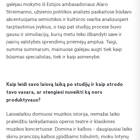
galėjau mokytis iš Estijos ambasadoriaus Alaro
Streimanno, užsienio politikos analizės paskaitose būdavo
akcentuojama semiotikos ir kultūros svarba analizuojant
tarptautinius įvykius, o taip pat studijų procese buvo
gausu ir simuliacijų, kurių metu teko išbandyti save ir
įvairių valstybės sprendimų priėmėjų amplua. Taigi,
summa summarum
, mainuose galėjau augti tiek kaip
būsimas specialistas, tiek ir kaip asmenybė.
Kaip leidi savo laisvą laiką po studijų ir kaip atrodo
tavo vasara, ar stengiesi nuveikti ką nors
produktyvaus?
Laisvalaikiu domiuosi muzikos istorija, nemažai laiko
praleidžiu lankydamasis operos teatre ir klasikinės
muzikos koncertuose. Domina ir kalbos – daugiausiai laiko
skiriu prancūzų kalbos įgūdžiams tobulinti, moku lotynų