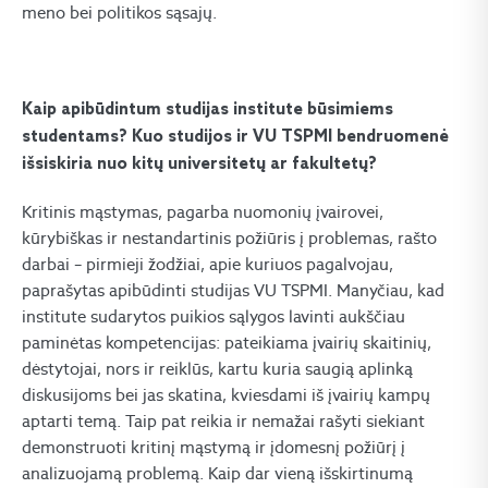
meno bei politikos sąsajų.
Kaip apibūdintum studijas institute būsimiems
studentams? Kuo studijos ir VU TSPMI bendruomenė
išsiskiria nuo kitų universitetų ar fakultetų?
Kritinis mąstymas, pagarba nuomonių įvairovei,
kūrybiškas ir nestandartinis požiūris į problemas, rašto
darbai – pirmieji žodžiai, apie kuriuos pagalvojau,
paprašytas apibūdinti studijas VU TSPMI
. Manyčiau, kad
institute sudarytos puikios sąlygos lavinti aukščiau
paminėtas kompetencijas: pateikiama įvairių skaitinių,
dėstytojai, nors ir reiklūs, kartu kuria saugią aplinką
diskusijoms bei jas skatina, kviesdami iš įvairių kampų
aptarti temą. Taip pat reikia ir nemažai rašyti siekiant
demonstruoti kritinį mąstymą ir įdomesnį požiūrį į
analizuojamą problemą. Kaip dar vieną išskirtinumą