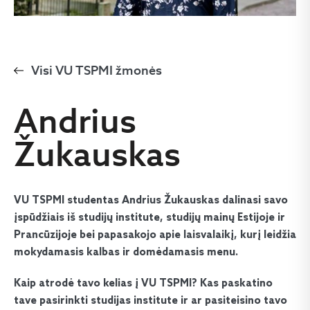
Visi VU TSPMI žmonės
Andrius
Žukauskas
VU TSPMI studentas Andrius Žukauskas d
alinasi savo
įspūdžiais iš studijų institute, studijų mai
nų Estijoje ir
Prancūzijoje bei papasakojo apie laisvalaikį, kurį leidžia
mokydamasis kalbas ir domėdamasis menu.
Kaip atrodė tavo kelias į VU TSPMI? Kas paskatino
tave pasirinkti studijas institute ir ar pasiteisino tavo