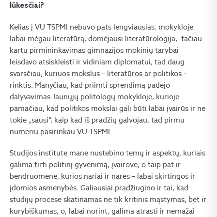
lūkesčiai?
Kelias į VU TSPMI nebuvo pats lengviausias: mokykloje
labai mėgau literatūrą, domėjausi literatūrologija, tačiau
kartu pirmininkavimas gimnazijos mokinių tarybai
leisdavo atsiskleisti ir vidiniam diplomatui, tad daug
svarsčiau, kuriuos mokslus – literatūros ar politikos –
rinktis. Manyčiau, kad priimti sprendimą padėjo
dalyvavimas Jaunųjų politologų mokykloje, kurioje
pamačiau, kad politikos mokslai gali būti labai įvairūs ir ne
tokie „sausi“, kaip kad iš pradžių galvojau, tad pirmu
numeriu pasirinkau VU TSPMI.
Studijos institute mane nustebino temų ir aspektų, kuriais
galima tirti politinį gyvenimą, įvairove, o taip pat ir
bendruomene, kurios nariai ir narės – labai skirtingos ir
įdomios asmenybės. Galiausiai pradžiugino ir tai, kad
studijų procese skatinamas ne tik kritinis mąstymas, bet ir
kūrybiškumas, o, labai norint, galima atrasti ir nemažai