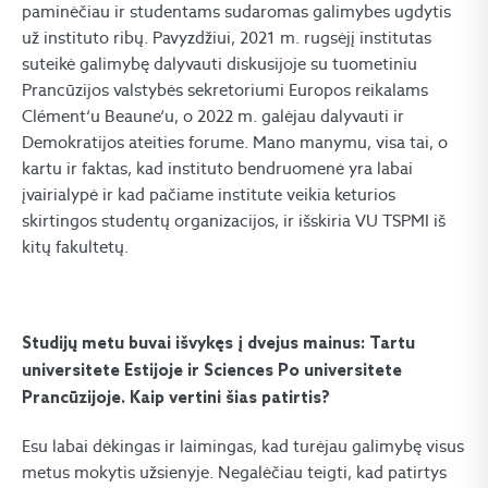
paminėčiau ir studentams sudaromas galimybes ugdytis
už instituto ribų. Pavyzdžiui, 2021 m. rugsėjį institutas
suteikė galimybę dalyvauti diskusijoje su tuometiniu
Prancūzijos valstybės sekretoriumi Europos reikalams
Clément‘u Beaune‘u, o 2022 m. galėjau dalyvauti ir
Demokratijos ateities forume. Mano manymu, visa tai, o
kartu ir faktas, kad instituto bendruomenė yra labai
įvairialypė ir kad pačiame institute veikia keturios
skirtingos studentų organizacijos, ir išskiria VU TSPMI iš
kitų fakultetų.
Studijų metu buvai išvykęs į dvejus mainus: Tartu
universitete Estijoje ir Sciences Po universitete
Prancūzijoje. Kaip vertini šias patirtis?
Esu labai dėkingas ir laimingas, kad turėjau galimybę visus
metus mokytis užsienyje. Negalėčiau teigti, kad patirtys