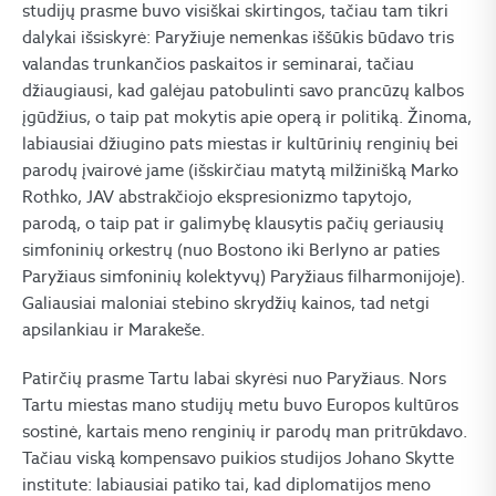
studijų prasme buvo visiškai skirtingos, tačiau tam tikri
dalykai išsiskyrė: Paryžiuje nemenkas iššūkis būdavo tris
valandas trunkančios paskaitos ir seminarai, tačiau
džiaugiausi, kad galėjau patobulinti savo prancūzų kalbos
įgūdžius, o taip pat mokytis apie operą ir politiką. Žinoma,
labiausiai džiugino pats miestas ir kultūrinių renginių bei
parodų įvairovė jame (išskirčiau matytą milžinišką Marko
Rothko, JAV abstrakčiojo ekspresionizmo tapytojo,
parodą, o taip pat ir galimybę klausytis pačių geriausių
simfoninių orkestrų (nuo Bostono iki Berlyno ar paties
Paryžiaus simfoninių kolektyvų) Paryžiaus filharmonijoje).
Galiausiai maloniai stebino skrydžių kainos, tad netgi
apsilankiau ir Marakeše.
Patirčių prasme Tartu labai skyrėsi nuo Paryžiaus. Nors
Tartu miestas mano studijų metu buvo Europos kultūros
sostinė, kartais meno renginių ir parodų man pritrūkdavo.
Tačiau viską kompensavo puikios studijos Johano Skytte
institute: labiausiai patiko tai, kad diplomatijos meno