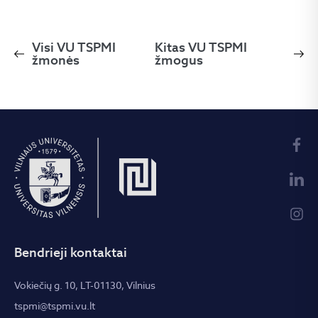
Visi VU TSPMI
Kitas VU TSPMI
žmonės
žmogus
Bendrieji kontaktai
Vokiečių g. 10, LT-01130, Vilnius
tspmi@tspmi.vu.lt