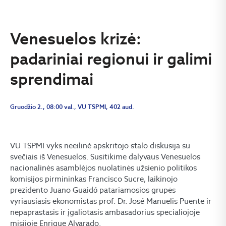
Venesuelos krizė:
padariniai regionui ir galimi
sprendimai
Gruodžio 2., 08:00 val., VU TSPMI, 402 aud.
VU TSPMI vyks neeilinė apskritojo stalo diskusija su
svečiais iš Venesuelos. Susitikime dalyvaus Venesuelos
nacionalinės asamblėjos nuolatinės užsienio politikos
komisijos pirmininkas Francisco Sucre, laikinojo
prezidento Juano Guaidó patariamosios grupės
vyriausiasis ekonomistas prof. Dr. José Manuelis Puente ir
nepaprastasis ir įgaliotasis ambasadorius specialiojoje
misijoje Enrique Alvarado.