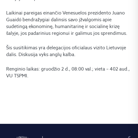
Laikinai pareigas einančio Venesuelos prezidento Juano
Guaidó bendražygiai dalinsis savo įžvalgomis apie
sudėtingą ekonominę, humanitarinę ir socialinę krizę
šalyje, jos padarinius regionui ir galimus jos sprendimus.
Šis susitikimas yra delegacijos oficialaus vizito Lietuvoje
dalis. Diskusija vyks anglų kalba.
Renginio laikas: gruodžio 2 d., 08:00 val.; vieta – 402 aud.,
VU TSPMI.