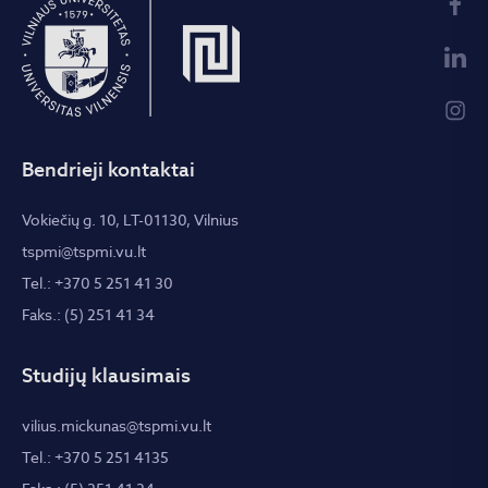
Bendrieji kontaktai
Vokiečių g. 10, LT-01130, Vilnius
tspmi@tspmi.vu.lt
Tel.: +370 5 251 41 30
Faks.: (5) 251 41 34
Studijų klausimais
vilius.mickunas@tspmi.vu.lt
Tel.: +370 5 251 4135