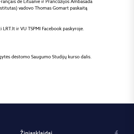
 Français de Lituanie ir Prancūzijos Ambasada
 institutas) vadovo Thomas Gomart paskaitą
ėti LRT.lt ir VU TSPMI Facebook paskyroje.
lgytės dėstomo Saugumo Studijų kurso dalis.
Žiniasklaidai