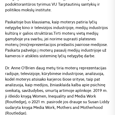
podoktorantūros tyrimus VU Tarptautinių santykių ir
politikos mokslų institute.
Paskaitoje bus klausiama, kaip moterys patiria lyčių
nelygybę kino ir televizijos industrijoje, medijų industrijos
kultūrą ir galios struktūras.Tirti moterų vietą medijų
gamyboje yra svarbu, jei norime suprasti platesnes
moterų (mis)reprezentacijos priežastis įvairiose medijose.
Paskaita pažvelgs į moterų pasaulį medijų industrijoje už
kameros ir atskleis sisteminę lyčių nelygybę darbe.
Dr. Anne O’Brien daug metų tiria moterų reprezentacijas
radijuje, televizijoje, kūrybinėse industrijose, analizuoja,
kodėl moterys atsisako karjeros šiose srityse, taip pat
analizuoja, kaip medijos, žiniasklaida kalba apie psichinę
sveikatą, savižudybes, smurtą artimoje aplinkoje. 2019 m.
ji išleido knygą Women, Inequality and Media Work
(Routledge), o 2021 m. pasirodė jos drauge su Susan Liddy
sudaryta knyga Media Work, Mothers and Motherhood
(Routledge).