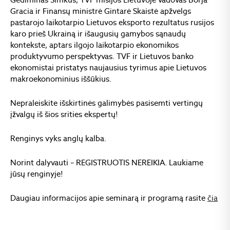
Gracia ir Finansų ministrė Gintarė Skaistė apžvelgs
pastarojo laikotarpio Lietuvos eksporto rezultatus rusijos
karo prieš Ukrainą ir išaugusių gamybos sąnaudų
kontekste, aptars ilgojo laikotarpio ekonomikos
produktyvumo perspektyvas. TVF ir Lietuvos banko
ekonomistai pristatys naujausius tyrimus apie Lietuvos
makroekonominius iššūkius.
Nepraleiskite išskirtinės galimybės pasisemti vertingų
įžvalgų iš šios srities ekspertų!
Renginys vyks anglų kalba.
Norint dalyvauti – REGISTRUOTIS NEREIKIA. Laukiame
jūsų renginyje!
Daugiau informacijos apie seminarą ir programą rasite
čia