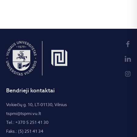
Bendrieji kontaktai
Vokiečių g. 10, LT-01130, Vilnius
tspmi@tspmi.vu.lt
Tel.: +370 5 251 41 30
Faks.: (5) 251 41 34