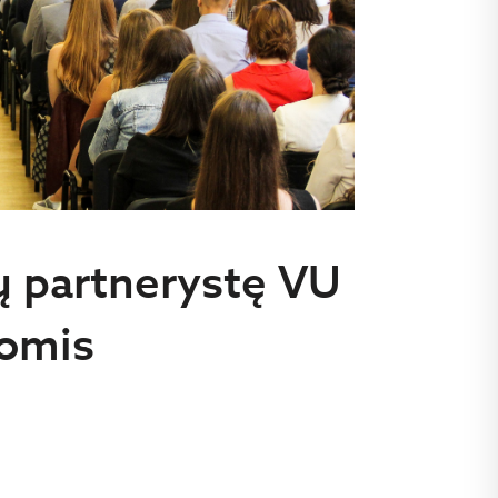
ų partnerystę VU
nomis