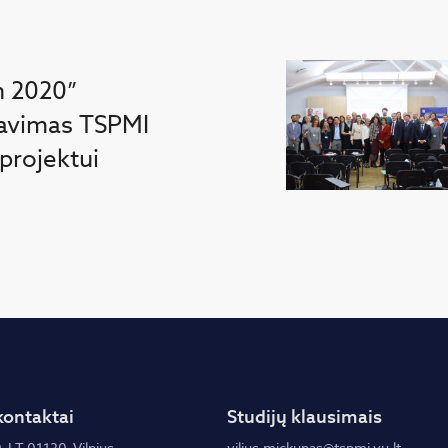
n 2020”
avimas TSPMI
 projektui
kontaktai
Studijų klausimais