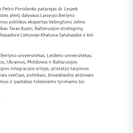
 Petro Porošenko patarėjas dr. Leszek
stės ateitį dalyvaus Laisvojo Berlyno
ainos politikos ekspertas Vašingtono Johns
ikas Taras Kuzio, Baltarusijos strateginių
mbasadorė Lietuvoje Khatuna Salukvadze ir kiti
s Berlyno universitetas, Leideno universitetas,
os, Ukrainos, Moldovos ir Baltarusijos
pos integracijos srityje, pristatys tarpinius
ais svečiais, politikais, žiniasklaidos atstovais
lymus ir pastabas tolesniems tyrimams šio
.