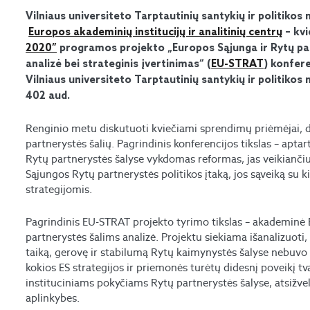
Vilniaus universiteto Tarptautinių santykių ir politikos
Europos akademinių institucijų ir analitinių centrų
– kvi
2020”
programos projekto „Europos Sąjunga ir Rytų part
analizė bei strateginis įvertinimas“ (
EU-STRAT
) konfere
Vilniaus universiteto Tarptautinių santykių ir politikos m
402 aud.
Renginio metu diskutuoti kviečiami sprendimų priėmėjai, dipl
partnerystės šalių. Pagrindinis konferencijos tikslas – aptar
Rytų partnerystės šalyse vykdomas reformas, jas veikiančiu
Sąjungos Rytų partnerystės politikos įtaką, jos sąveiką su kit
strategijomis.
Pagrindinis EU-STRAT projekto tyrimo tikslas – akademinė 
partnerystės šalims analizė. Projektu siekiama išanalizuoti
taiką, gerovę ir stabilumą Rytų kaimynystės šalyse nebuvo i
kokios ES strategijos ir priemonės turėtų didesnį poveikį t
instituciniams pokyčiams Rytų partnerystės šalyse, atsižvelg
aplinkybes.