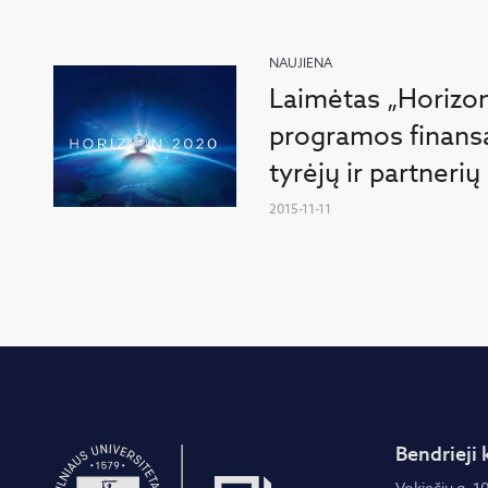
NAUJIENA
Laimėtas „Horizo
programos finans
tyrėjų ir partnerių
2015-11-11
Bendrieji 