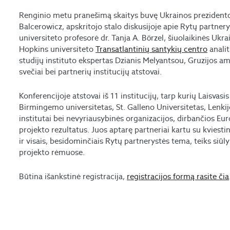
Renginio metu pranešimą skaitys buvę Ukrainos prezidento
Balcerowicz, apskritojo stalo diskusijoje apie Rytų partnery
universiteto profesorė dr. Tanja A. Börzel, šiuolaikinės Ukr
Hopkins universiteto
Transatlantinių santykių centro
analit
studijų instituto ekspertas Dzianis Melyantsou, Gruzijos a
svečiai bei partnerių institucijų atstovai.
Konferencijoje atstovai iš 11 institucijų, tarp kurių Laisvasi
Birmingemo universitetas, St. Galleno Universitetas, Lenkij
institutai bei nevyriausybinės organizacijos, dirbančios Euro
projekto rezultatus. Juos aptarę partneriai kartu su kviestini
ir visais, besidominčiais Rytų partnerystės tema, teiks siū
projekto rėmuose.
Būtina išankstinė registracija,
registracijos formą rasite čia