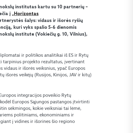
 mokslų institutas kartu su 10 partnerių –
ečia į
„Horizontas
nerystės šalys: vidaus ir išorės ryšių
nciją, kuri vyks spalio 5-6 dienomis
okslų institute (Vokiečių g. 10, Vilnius),
omatai ir politikos analitikai iš ES ir Rytų
ti tarpinius projekto rezultatus, įvertinant
s vidaus ir išorės veiksnius, ypač Europos
ų išorės veikėjų (Rusijos, Kinijos, JAV ir kitų)
Europos integracijos poveikio Rytų
, kodėl Europos Sąjungos pastangos įtvirtinti
tin sėkmingos, kokie veiksniai tai lėmė,
variems politiniams, ekonominiams ir
iant į vidines ir išorines šio regiono