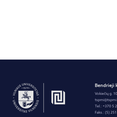
Bendrieji 
Vokiečių g. 10
tspmi@tspmi.
Tel.: +370 5 
Faks.: (5) 251