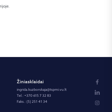
ijoje.
Žiniasklaidai
ingrida.kuzborskaja@tspmi.vu.lt
Tel.: +370 615 7 32 83
Faks.: (5) 251 41 34