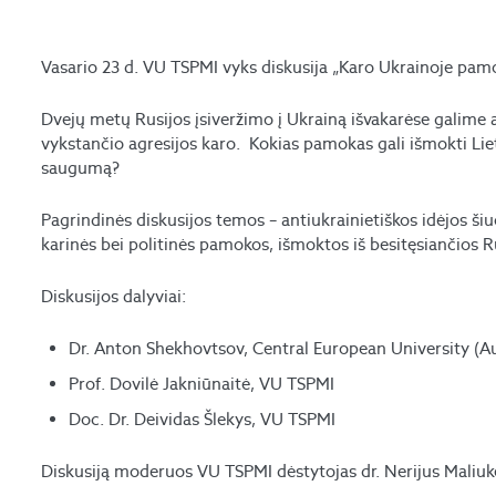
Vasario 23 d. VU TSPMI vyks diskusija „Karo Ukrainoje pamo
Dvejų metų Rusijos įsiveržimo į Ukrainą išvakarėse galime a
vykstančio agresijos karo. Kokias pamokas gali išmokti Liet
saugumą?
Pagrindinės diskusijos temos – antiukrainietiškos idėjos šiuol
karinės bei politinės pamokos, išmoktos iš besitęsiančios Ru
Diskusijos dalyviai:
Dr. Anton Shekhovtsov, Central European University (Au
Prof. Dovilė Jakniūnaitė, VU TSPMI
Doc. Dr. Deividas Šlekys, VU TSPMI
Diskusiją moderuos VU TSPMI dėstytojas dr. Nerijus Maliuk