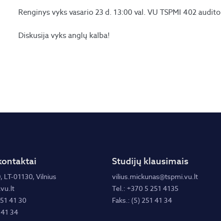
Renginys vyks vasario 23 d. 13:00 val. VU TSPMI 402 auditor
Diskusija vyks anglų kalba!
kontaktai
Studijų klausimais
, LT-01130, Vilnius
vilius.mickunas@tspmi.vu.lt
vu.lt
Tel.: +370 5 251 4135
251 41 30
Faks.: (5) 251 41 34
 41 34