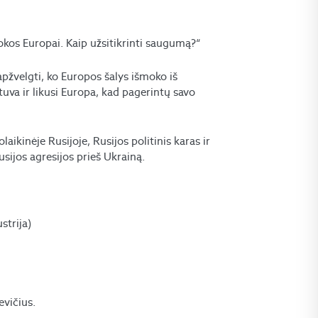
kos Europai. Kaip užsitikrinti saugumą?“
pžvelgti, ko Europos šalys išmoko iš
uva ir likusi Europa, kad pagerintų savo
aikinėje Rusijoje, Rusijos politinis karas ir
sijos agresijos prieš Ukrainą.
strija)
evičius.