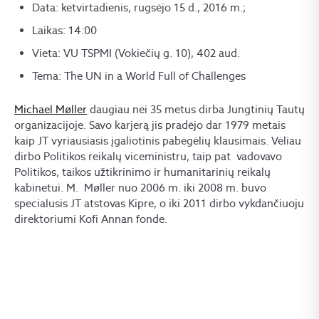
Data: ketvirtadienis, rugsėjo 15 d., 2016 m.;
Laikas: 14:00
Vieta: VU TSPMI (Vokiečių g. 10), 402 aud.
Tema: The UN in a World Full of Challenges
Michael Møller
daugiau nei 35 metus dirba Jungtinių Tautų
organizacijoje. Savo karjerą jis pradėjo dar 1979 metais
kaip JT vyriausiasis įgaliotinis pabėgėlių klausimais. Vėliau
dirbo Politikos reikalų viceministru, taip pat vadovavo
Politikos, taikos užtikrinimo ir humanitarinių reikalų
kabinetui. M. Møller nuo 2006 m. iki 2008 m. buvo
specialusis JT atstovas Kipre, o iki 2011 dirbo vykdančiuoju
direktoriumi Kofi Annan fonde.