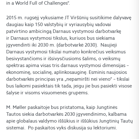
in a World Full of Challenges“.
2015 m. rugsėjį vykusiame JT Viršūnių susitikime dalyvavę
daugiau kaip 150 valstybių ir vyriausybių vadovai
patvirtino ambicingą Darnaus vystymosi darbotvarkę
ir Darnaus vystymosi tikslus, kuriuos bus siekiama
įgyvendinti iki 2030 m. (darbotvarkė 2030). Naujieji
Darnaus vystymosi tikslai numato konkrečius veiksmus
besivystančioms ir išsivysčiusioms šalims, o veiksmų
spektras apima visas tris darnaus vystymosi dimensijas –
ekonominę, socialinę, aplinkosauginę. Esminis naujosios
darbotvarkės principas yra „nepamiršti nei vieno“ – tikslai
bus laikomi pasiektais tik tada, jeigu jie bus pasiekti visose
šalyse ir visoms visuomenės grupėms.
M. Møller paskaitoje bus pristatoma, kaip Jungtinės
Tautos siekia darbotvarkės 2030 įgyvendinimo, kalbama
apie globalaus valdymo iššūkius ir iššūkius Jungtinių Tautų
sistemai. Po paskaitos vyks diskusija su lektoriumi.