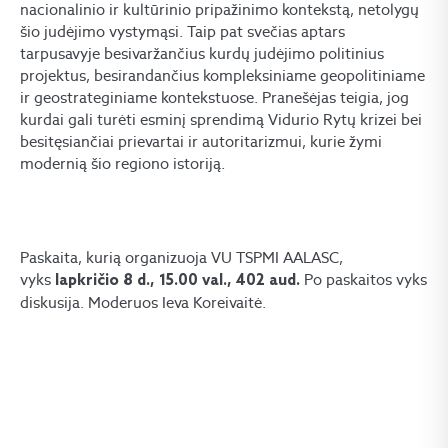
nacionalinio ir kultūrinio pripažinimo kontekstą, netolygų
šio judėjimo vystymąsi. Taip pat svečias aptars
tarpusavyje besivaržančius kurdų judėjimo politinius
projektus, besirandančius kompleksiniame geopolitiniame
ir geostrateginiame kontekstuose. Pranešėjas teigia, jog
kurdai gali turėti esminį sprendimą Vidurio Rytų krizei bei
besitęsiančiai prievartai ir autoritarizmui, kurie žymi
modernią šio regiono istoriją.
Paskaita, kurią organizuoja VU TSPMI AALASC,
vyks
Po paskaitos vyks
lapkričio 8 d., 15.00 val., 402 aud.
diskusija. Moderuos Ieva Koreivaitė.