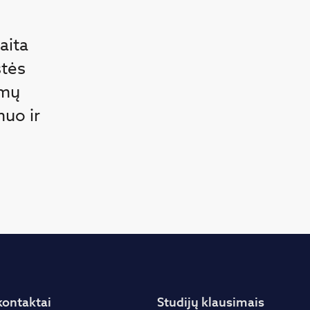
aita
stės
ūmų
muo ir
kontaktai
Studijų klausimais