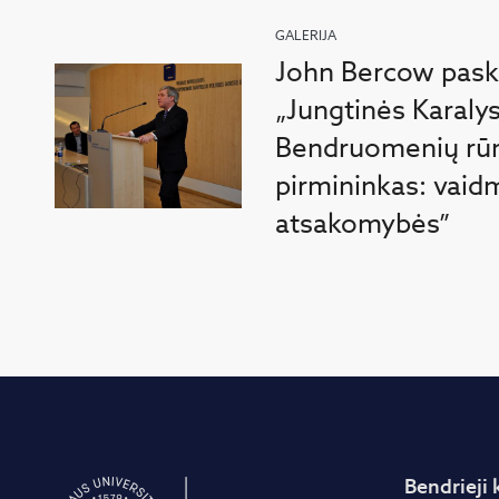
GALERIJA
John Bercow pask
„Jungtinės Karaly
Bendruomenių r
pirmininkas: vaid
atsakomybės”
Bendrieji 