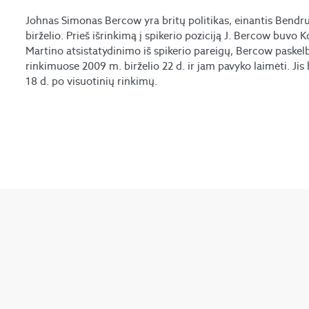
Johnas Simonas Bercow yra britų politikas, einantis Bend
birželio. Prieš išrinkimą į spikerio poziciją J. Bercow buvo 
Martino atsistatydinimo iš spikerio pareigų, Bercow paskelb
rinkimuose 2009 m. birželio 22 d. ir jam pavyko laimėti. Jis
18 d. po visuotinių rinkimų.