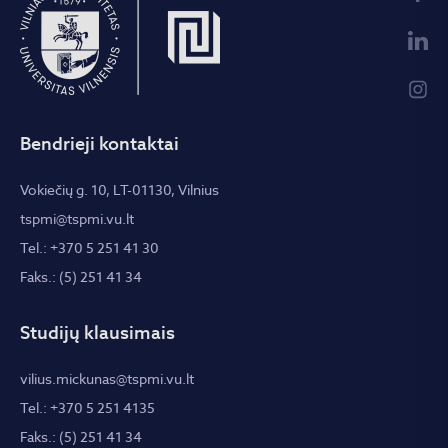
Bendrieji kontaktai
Vokiečių g. 10, LT-01130, Vilnius
tspmi@tspmi.vu.lt
Tel.: +370 5 251 41 30
Faks.: (5) 251 41 34
Studijų klausimais
vilius.mickunas@tspmi.vu.lt
Tel.: +370 5 251 4135
Faks.: (5) 251 41 34