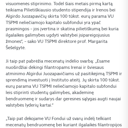
visuomenės stiprinimo. Todėl šiais metais pirmą kartą
teikiama Pilietiškiausio studento stipendija ir Irenos bei
Algirdo Juozapavičių skirta 100 tūkst. eurų parama VU
TSPMI neliečiamojo kapitalo subfondui yra ypač
prasmingos – jos įvertina ir skatina pilietiškumą bei kuria
ilgalaikes galimybes ugdyti valstybei įsipareigojusius
žmones“, – sako VU TSPMI direktorė prof. Margarita
Šešelgytė.
Ji taip pat pabrėžia mecenatų indėlio svarbą: „Esame
nuoširdžiai dėkingi filantropams Irenai ir šviesaus
atminimo Algirdui Juozapavičiams už pasitikėjimą TSPMI ir
sprendimą investuoti į Instituto ateitį. Jų skirta 100 tūkst.
eurų parama VU TSPMI neliečiamojo kapitalo subfondui
leis stiprinti studentų galimybes, akademinę
bendruomenę ir sudarys dar geresnes sąlygas augti naujai
valstybės lyderių kartai.“
„Taip pat dėkojame VU Fondui už svarų indėlį telkiant
mecenatų bendruomenę bei kuriant ilgalaikės filantropijos