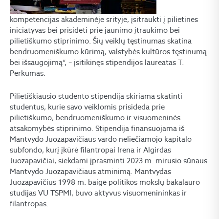
kompetencijas akademinėje srityje, įsitraukti į pilietines
iniciatyvas bei prisidėti prie jaunimo įtraukimo bei
pilietiškumo stiprinimo. Šių veiklų tęstinumas skatina
bendruomeniškumo kūrimą, valstybės kultūros tęstinumą
bei išsaugojimą“, – įsitikinęs stipendijos laureatas T.
Perkumas.
Pilietiškiausio studento stipendija skiriama skatinti
studentus, kurie savo veiklomis prisideda prie
pilietiškumo, bendruomeniškumo ir visuomeninės
atsakomybės stiprinimo. Stipendija finansuojama iš
Mantvydo Juozapavičiaus vardo neliečiamojo kapitalo
subfondo, kurį įkūrė filantropai Irena ir Algirdas
Juozapavičiai, siekdami įprasminti 2023 m. mirusio sūnaus
Mantvydo Juozapavičiaus atminimą. Mantvydas
Juozapavičius 1998 m. baigė politikos mokslų bakalauro
studijas VU TSPMI, buvo aktyvus visuomenininkas ir
filantropas.