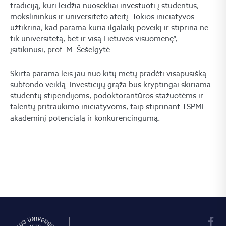
tradiciją, kuri leidžia nuosekliai investuoti į studentus,
mokslininkus ir universiteto ateitį. Tokios iniciatyvos
užtikrina, kad parama kuria ilgalaikį poveikį ir stiprina ne
tik universitetą, bet ir visą Lietuvos visuomenę“, –
įsitikinusi, prof. M. Šešelgytė.
Skirta parama leis jau nuo kitų metų pradėti visapusišką
subfondo veiklą. Investicijų grąža bus kryptingai skiriama
studentų stipendijoms, podoktorantūros stažuotėms ir
talentų pritraukimo iniciatyvoms, taip stiprinant TSPMI
akademinį potencialą ir konkurencingumą.