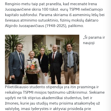
Renginio metu taip pat pranešta, kad mecenatė Irena
Juozapavičienė skiria 100 tūkst. eurų TSPMI neliečiamojo
kapitalo subfondui. Parama skiriama iš asmeninių lėšų bei
šviesaus atminimo sutuoktinio, fizinių mokslų daktaro
Algirdo Juozapavičiaus (1948–2025), palikimo.
„Ši parama ir
naujoji
Pilietiškiausio studento stipendija yra itin prasminga ir
reikalinga TSPMI misijos tęstinumo užtikrinimui. Siekiame
ugdyti ne tik stiprius akademiškai studentus, bet ir
žmones, kurie jau studijų metu prisiima atsakomybę už
valstybę, imasi lyderystės ir aktyviai prisideda prie