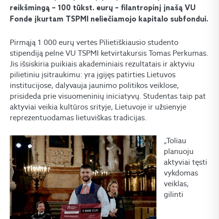
reikšmingą – 100 tūkst. eurų – filantropinį įnašą VU
Fonde įkurtam TSPMI neliečiamojo kapitalo subfondui.
Pirmąją 1 000 eurų vertės Pilietiškiausio studento
stipendiją pelnė VU TSPMI ketvirtakursis Tomas Perkumas.
Jis išsiskiria puikiais akademiniais rezultatais ir aktyviu
pilietiniu įsitraukimu: yra įgijęs patirties Lietuvos
institucijose, dalyvauja jaunimo politikos veiklose,
prisideda prie visuomeninių iniciatyvų. Studentas taip pat
aktyviai veikia kultūros srityje, Lietuvoje ir užsienyje
reprezentuodamas lietuviškas tradicijas.
„Toliau
planuoju
aktyviai tęsti
vykdomas
veiklas,
gilinti