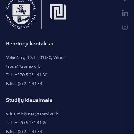
Bendrieji kontaktai
Vokiečių g. 10, LT-01130, Vilnius
tspmi@tspmi.vu.lt
Tel.: +370 5 251 41 30
Faks.: (5) 251 41 34
Studijų klausimais
vilius.mickunas@tspmi.vu.lt
Tel.: +370 5 251 4135
Faks.: (5) 251 41 34