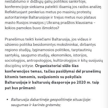
nestabilumo ir didžiųjų galių politikos sankirtoje,
konferencijoje siekiama pateikti išsamią jos raidos analizę.
Reflektuojant penkerius metus po masinių protestų
autoritarinėje Baltarusijoje ir trejus metus nuo plataus
masto Rusijos invazijos į Ukrainą pradžios klausiama –
kokios pamokos buvo išmoktos?
Pranešimus teikti kviečiami Baltarusija, jos vidaus ir
užsienio politika besidomintys mokslininkai, dirbantys
regiono studijų, lyginamosios politikos, tarptautinių
santykių, saugumo studijų, ekonomikos, istorijos,
sociologijos, antropologijos, kultūrologijos ir kitų susijusių
disciplinų srityse.
Organizatoriai siūlo šias
konferencijos temas, tačiau pasiūlymai dėl pranešimų
kitomis temomis, susijusiomis su pokyčiais
Baltarusijoje ir baltarusių diasporoje po 2020 m. taip
pat bus priimami:
Baltarusija dabartinėje geopolitinėje situacijoje:
saugumas ir karinės grėsmės;