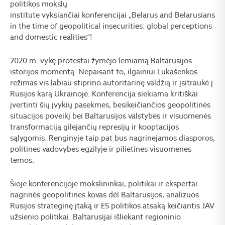
politikos mokslų
institute vyksiančiai konferencijai „Belarus and Belarusians
in the time of geopolitical insecurities: global perceptions
and domestic realities“!
2020 m. vykę protestai žymėjo lemiamą Baltarusijos
istorijos momentą. Nepaisant to, ilgainiui Lukašenkos
režimas vis labiau stiprino autoritarinę valdžią ir įsitraukė į
Rusijos karą Ukrainoje. Konferencija siekiama kritiškai
įvertinti šių įvykių pasekmes, besikeičiančios geopolitinės
situacijos poveikį bei Baltarusijos valstybės ir visuomenės
transformaciją gilėjančių represijų ir kooptacijos
sąlygomis. Renginyje taip pat bus nagrinėjamos diasporos,
politinės vadovybės egzilyje ir pilietinės visuomenės
temos.
Šioje konferencijoje mokslininkai, politikai ir ekspertai
nagrinės geopolitines kovas dėl Baltarusijos, analizuos
Rusijos strateginę įtaką ir ES politikos atsaką keičiantis JAV
užsienio politikai. Baltarusijai išliekant regioninio