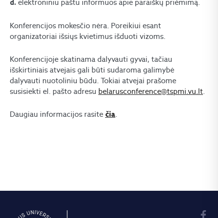
elektroniniu paštu informuos apie paraiškų priėmimą.
d.
Konferencijos mokesčio nėra. Poreikiui esant
organizatoriai išsiųs kvietimus išduoti vizoms.
Konferencijoje skatinama dalyvauti gyvai, tačiau
išskirtiniais atvejais gali būti sudaroma galimybė
dalyvauti nuotoliniu būdu. Tokiai atvejai prašome
susisiekti el. pašto adresu
belarusconference@tspmi.vu.lt
.
Daugiau informacijos rasite
.
čia