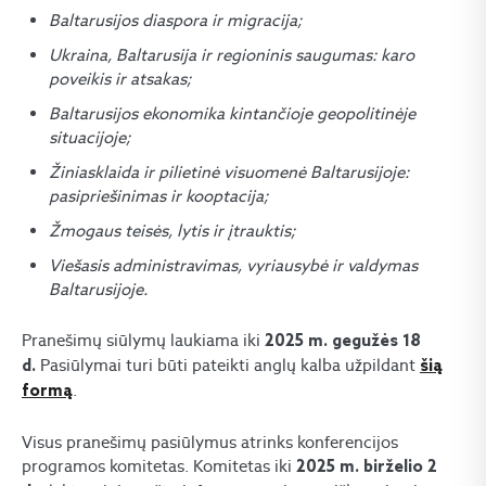
Baltarusijos diaspora ir migracija;
Ukraina, Baltarusija ir regioninis saugumas: karo
poveikis ir atsakas;
Baltarusijos ekonomika kintančioje geopolitinėje
situacijoje;
Žiniasklaida ir pilietinė visuomenė Baltarusijoje:
pasipriešinimas ir kooptacija;
Žmogaus teisės, lytis ir įtrauktis;
Viešasis administravimas, vyriausybė ir valdymas
Baltarusijoje.
Pranešimų siūlymų laukiama iki
2025 m. gegužės 18
Pasiūlymai turi būti pateikti anglų kalba užpildant
d.
šią
.
formą
Visus pranešimų pasiūlymus atrinks konferencijos
programos komitetas. Komitetas iki
2025 m. birželio 2