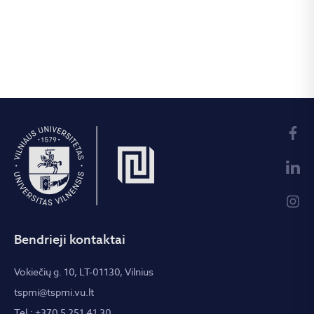
Bendrieji kontaktai
Vokiečių g. 10, LT-01130, Vilnius
tspmi@tspmi.vu.lt
Tel.: +370 5 251 41 30