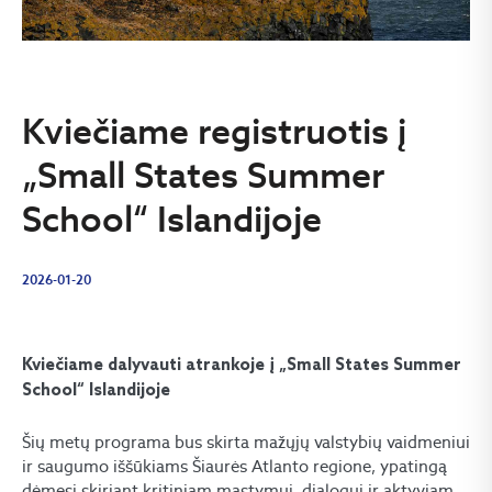
Kviečiame registruotis į
„Small States Summer
School“ Islandijoje
2026-01-20
Kviečiame dalyvauti atrankoje į „Small States Summer
School“ Islandijoje
Šių metų programa bus skirta mažųjų valstybių vaidmeniui
ir saugumo iššūkiams Šiaurės Atlanto regione, ypatingą
dėmesį skiriant kritiniam mąstymui, dialogui ir aktyviam