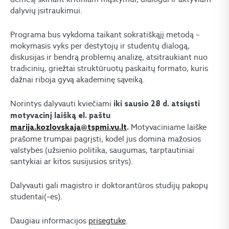
dalyvių įsitraukimui.
Programa bus vykdoma taikant sokratiškąjį metodą –
mokymasis vyks per dėstytojų ir studentų dialogą,
diskusijas ir bendrą problemų analizę, atsitraukiant nuo
tradicinių, griežtai struktūruotų paskaitų formato, kuris
dažnai riboja gyvą akademinę sąveiką.
Norintys dalyvauti kviečiami
iki sausio 28 d.
atsiųsti
motyvacinį laišką el. paštu
Motyvaciniame laiške
marija.kozlovskaja@tspmi.vu.lt
.
prašome trumpai pagrįsti, kodėl jus domina mažosios
valstybės (užsienio politika, saugumas, tarptautiniai
santykiai ar kitos susijusios sritys).
Dalyvauti gali magistro ir doktorantūros studijų pakopų
studentai(–ės).
Daugiau informacijos
prisegtuke
.