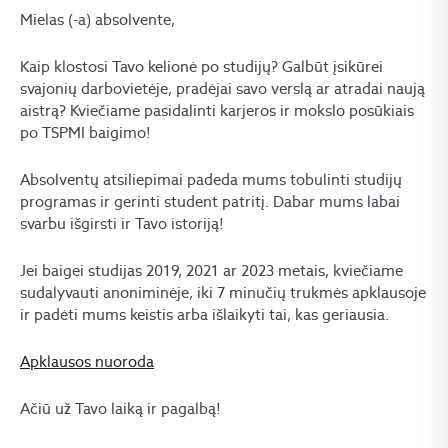
Mielas (-a) absolvente,
Kaip klostosi Tavo kelionė po studijų? Galbūt įsikūrei
svajonių darbovietėje, pradėjai savo verslą ar atradai naują
aistrą? Kviečiame pasidalinti karjeros ir mokslo posūkiais
po TSPMI baigimo!
Absolventų atsiliepimai padeda mums tobulinti studijų
programas ir gerinti student patritį. Dabar mums labai
svarbu išgirsti ir Tavo istoriją!
Jei baigei studijas 2019, 2021 ar 2023 metais, kviečiame
sudalyvauti anoniminėje, iki 7 minučių trukmės apklausoje
ir padėti mums keistis arba išlaikyti tai, kas geriausia.
Apklausos nuoroda
Ačiū už Tavo laiką ir pagalbą!