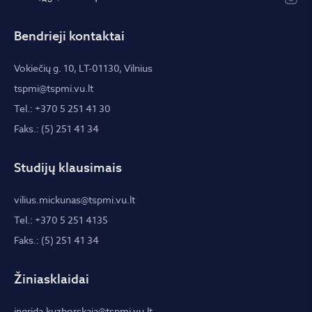
Bendrieji kontaktai
Vokiečių g. 10, LT-01130, Vilnius
tspmi@tspmi.vu.lt
Tel.: +370 5 251 41 30
Faks.: (5) 251 41 34
Studijų klausimais
vilius.mickunas@tspmi.vu.lt
Tel.: +370 5 251 4135
Faks.: (5) 251 41 34
Žiniasklaidai
ingrida.kuzborskaja@tspmi.vu.lt