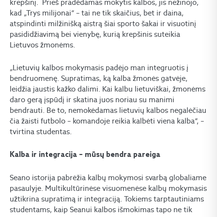
krepšinį. Prieš pradėdamas mokytis kalbos, jis nežinojo,
kad „Trys milijonai“ – tai ne tik skaičius, bet ir daina,
atspindinti milžinišką aistrą šiai sporto šakai ir visuotinį
pasididžiavimą bei vienybę, kurią krepšinis suteikia
Lietuvos žmonėms.
„Lietuvių kalbos mokymasis padėjo man integruotis į
bendruomenę. Supratimas, ką kalba žmonės gatvėje,
leidžia jaustis kažko dalimi. Kai kalbu lietuviškai, žmonėms
daro gerą įspūdį ir skatina juos noriau su manimi
bendrauti. Be to, nemokėdamas lietuvių kalbos negalėčiau
čia žaisti futbolo – komandoje reikia kalbėti viena kalba“, –
tvirtina studentas.
Kalba ir integracija – mūsų bendra pareiga
Seano istorija pabrėžia kalbų mokymosi svarbą globaliame
pasaulyje. Multikultūrinėse visuomenėse kalbų mokymasis
užtikrina supratimą ir integraciją. Tokiems tarptautiniams
studentams, kaip Seanui kalbos išmokimas tapo ne tik