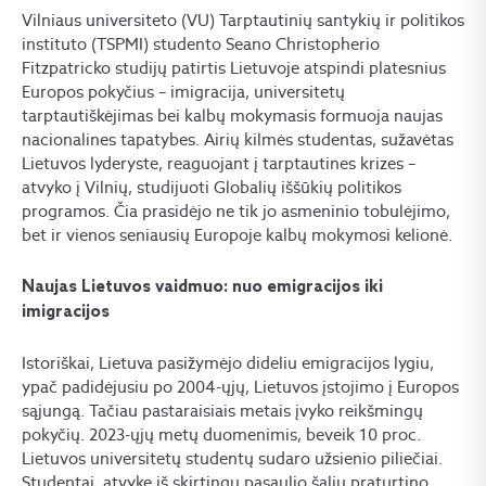
Vilniaus universiteto (VU) Tarptautinių santykių ir politikos
instituto (TSPMI) studento Seano Christopherio
Fitzpatricko studijų patirtis Lietuvoje atspindi platesnius
Europos pokyčius – imigracija, universitetų
tarptautiškėjimas bei kalbų mokymasis formuoja naujas
nacionalines tapatybes. Airių kilmės studentas, sužavėtas
Lietuvos lyderyste, reaguojant į tarptautines krizes –
atvyko į Vilnių, studijuoti Globalių iššūkių politikos
programos. Čia prasidėjo ne tik jo asmeninio tobulėjimo,
bet ir vienos seniausių Europoje kalbų mokymosi kelionė.
Naujas Lietuvos vaidmuo: nuo emigracijos iki
imigracijos
Istoriškai, Lietuva pasižymėjo dideliu emigracijos lygiu,
ypač padidėjusiu po 2004-ųjų, Lietuvos įstojimo į Europos
sąjungą. Tačiau pastaraisiais metais įvyko reikšmingų
pokyčių. 2023-ųjų metų duomenimis, beveik 10 proc.
Lietuvos universitetų studentų sudaro užsienio piliečiai.
Studentai, atvykę iš skirtingų pasaulio šalių praturtino