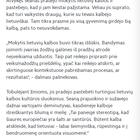
Atvykęs Seanas pradėjo mokytis lietuvių kalbos ir
pastebėjo, kad ji jam keistai pažįstama. Vėliau jis suprato,
kad turi vaikystės draugų, kurie su tėvais kalbėjo
lietuviškai. Tam tikra prasme jis visą gyvenimą girdėjo šią
kalbą, pats to nesuvokdamas.
„Mokytis lietuvių kalbos buvo tikras iššūkis. Bandymas
įsiminti įvairias žodžių galūnes iš pradžių atrodė
neįveikiama užduotis. Taip pat reikėjo priprasti prie
veiksmažodžių priešdėlių, ypač kai reikėjo atskirti, ar
skirtinguose kontekstuose pabrėžiamas procesas, ar
rezultatas“, – dalinasi pašnekovas.
Tobulėjant žinioms, jis pradėjo pastebėti turtingus lietuvių
kalbos kultūros sluoksnius. Seaną prajuokino ir sužavėjo
dažnai vartojami deminutyvai, kasdienėje kalboje
išreiškiantys šilumą ir meilę: „Tai paneigė stereotipą, kad
šiaurės europiečiai yra šalti ar santūrūs. Būtent kalba
atskleidė, kad lietuviai – labai šeimyniška, rūpestinga ir į
bendruomenę orientuota visuomenė.“