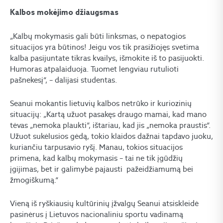
Kalbos mokėjimo džiaugsmas
„Kalbų mokymasis gali būti linksmas, o nepatogios
situacijos yra būtinos! Jeigu vos tik prasižiojęs svetima
kalba pasijuntate tikras kvailys, išmokite iš to pasijuokti.
Humoras atpalaiduoja. Tuomet lengviau rutulioti
pašnekesį“, – dalijasi studentas.
Seanui mokantis lietuvių kalbos netrūko ir kuriozinių
situacijų: „Kartą užuot pasakęs draugo mamai, kad mano
tėvas „nemoka plaukti“, ištariau, kad jis „nemoka praustis“.
Užuot sukėlusios gėdą, tokio klaidos dažnai tapdavo juoku,
kuriančiu tarpusavio ryšį. Manau, tokios situacijos
primena, kad kalbų mokymasis – tai ne tik įgūdžių
įgijimas, bet ir galimybė pajausti pažeidžiamumą bei
žmogiškumą.“
Vieną iš ryškiausių kultūrinių įžvalgų Seanui atsiskleidė
pasinėrus į Lietuvos nacionaliniu sportu vadinamą