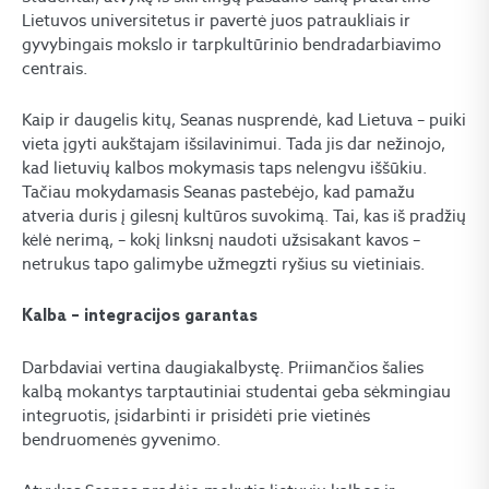
Lietuvos universitetus ir pavertė juos patraukliais ir
gyvybingais mokslo ir tarpkultūrinio bendradarbiavimo
centrais.
Kaip ir daugelis kitų, Seanas nusprendė, kad Lietuva – puiki
vieta įgyti aukštajam išsilavinimui. Tada jis dar nežinojo,
kad lietuvių kalbos mokymasis taps nelengvu iššūkiu.
Tačiau mokydamasis Seanas pastebėjo, kad pamažu
atveria duris į gilesnį kultūros suvokimą. Tai, kas iš pradžių
kėlė nerimą, – kokį linksnį naudoti užsisakant kavos –
netrukus tapo galimybe užmegzti ryšius su vietiniais.
Kalba – integracijos garantas
Darbdaviai vertina daugiakalbystę. Priimančios šalies
kalbą mokantys tarptautiniai studentai geba sėkmingiau
integruotis, įsidarbinti ir prisidėti prie vietinės
bendruomenės gyvenimo.