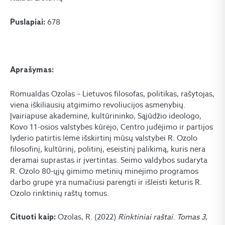
678
Puslapiai:
Aprašymas:
Romualdas Ozolas – Lietuvos filosofas, politikas, rašytojas,
viena iškiliausių atgimimo revoliucijos asmenybių.
Įvairiapusė akademinė, kultūrininko, Sąjūdžio ideologo,
Kovo 11-osios valstybės kūrėjo, Centro judėjimo ir partijos
lyderio patirtis lėmė išskirtinį mūsų valstybei R. Ozolo
filosofinį, kultūrinį, politinį, eseistinį palikimą, kuris nėra
deramai suprastas ir įvertintas. Seimo valdybos sudaryta
R. Ozolo 80-ųjų gimimo metinių minėjimo programos
darbo grupė yra numačiusi parengti ir išleisti keturis R.
Ozolo rinktinių raštų tomus.
Ozolas, R. (2022)
Rinktiniai raštai
.
Tomas
3
,
Cituoti kaip: