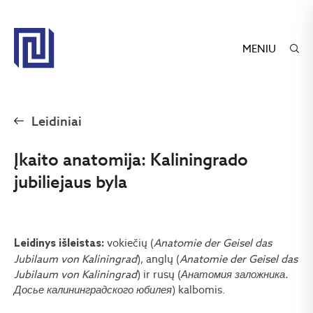
MENIU
Leidiniai
Įkaito anatomija: Kaliningrado
jubiliejaus byla
vokiečių (
Anatomie der Geisel das
Leidinys išleistas:
Jubilaum von Kaliningrad
), anglų (
Anatomie der Geisel das
Jubilaum von Kaliningrad
) ir rusų (
Анатомия заложника.
Досье калининградского юбилея
) kalbomis.