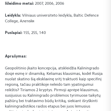
2007, 2006, 2006
Išleidimo metai:
Vilniaus universiteto leidykla, Baltic Defence
Leidykla:
College, Алетейя
155, 255, 140
Puslapiai:
Aprašymas:
Geopolitinio įkaito koncepcija, atskleidžia Kaliningrado
dosjė esmę ir dinamiką. Keliamas klausimas, kodėl Rusija
nuolat skatino šią eksklavinę sritį traktuoti kaip specifinį
regioną, tačiau praktikoje neleido tam ypatingumui
reikštis? Tiriamos 2 kryptys. Pirmoji aprėpė klausimus,
susijusius su Kaliningrado problemos tyrimuose taikytų
pažiūrų bei traktavimo būdų kritiką, siekiant išryškinti
kaliningradistikos raidos etapus bei juos lėmusius