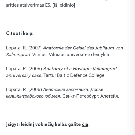
srities atsivėrimas ES. [Iš leidinio]
Cituoti kaip:
Lopata, R. (2007)
Anatomie der Geisel das Jubilaum von
Kaliningrad
. Vilnius: Vilniaus universiteto leidykla.
Lopata, R. (2006)
Anatomy of a Hostage: Kaliningrad
anniversary case
. Tartu: Baltic Defence College.
Lopata, R. (2006)
Анатомия заложника. Досье
калининградского юбилея
. Санкт-Петербург: Алетейя.
Įsigyti leidinį vokiečių kalba galite
čia
.