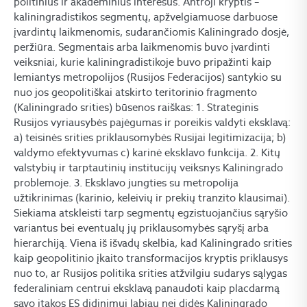
politinius ir akademinius interesus. Antroji kryptis –
kaliningradistikos segmentų, apžvelgiamuose darbuose
įvardintų laikmenomis, sudarančiomis Kaliningrado dosjė,
peržiūra. Segmentais arba laikmenomis buvo įvardinti
veiksniai, kurie kaliningradistikoje buvo pripažinti kaip
lemiantys metropolijos (Rusijos Federacijos) santykio su
nuo jos geopolitiškai atskirto teritorinio fragmento
(Kaliningrado srities) būsenos raiškas: 1. Strateginis
Rusijos vyriausybės pajėgumas ir poreikis valdyti eksklavą:
a) teisinės srities priklausomybės Rusijai legitimizacija; b)
valdymo efektyvumas c) karinė eksklavo funkcija. 2. Kitų
valstybių ir tarptautinių institucijų veiksnys Kaliningrado
problemoje. 3. Eksklavo jungties su metropolija
užtikrinimas (karinio, keleivių ir prekių tranzito klausimai).
Siekiama atskleisti tarp segmentų egzistuojančius sąryšio
variantus bei eventualų jų priklausomybės sąryšį arba
hierarchiją. Viena iš išvadų skelbia, kad Kaliningrado srities
kaip geopolitinio įkaito transformacijos kryptis priklausys
nuo to, ar Rusijos politika srities atžvilgiu sudarys sąlygas
federaliniam centrui eksklavą panaudoti kaip placdarmą
savo įtakos ES didinimui labiau nei didės Kaliningrado