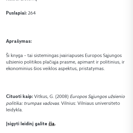
264
Puslapiai:
Aprašymas:
Ši knyga – tai sistemingas įvairiapusės Europos Sąjungos
užsienio politikos plačiąja prasme, apimant ir politinius, ir
ekonominius šios veiklos aspektus, pristatymas.
Vitkus, G. (2008)
Europos Sąjungos užsienio
Cituoti kaip:
politika: trumpas vadovas
. Vilnius: Vilniaus universiteto
leidykla.
Įsigyti leidinį galite
čia
.