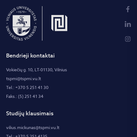
Bendrieji kontaktai
Vokiečių g. 10, LT-01130, Vilnius
tspmi@tspmi.vu.lt
Tel.: +370 5 251 41 30
Faks.: (5) 251 41 34
Studijų klausimais
vilius.mickunas@tspmi.vu.lt
Tel.: +370 5 251 4135