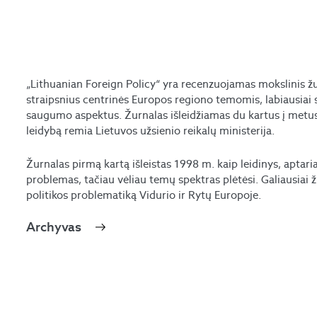
„Lithuanian Foreign Policy“ yra recenzuojamas mokslinis žur
straipsnius centrinės Europos regiono temomis, labiausiai 
saugumo aspektus. Žurnalas išleidžiamas du kartus į metu
leidybą remia Lietuvos užsienio reikalų ministerija.
Žurnalas pirmą kartą išleistas 1998 m. kaip leidinys, aptari
problemas, tačiau vėliau temų spektras plėtėsi. Galiausiai ž
politikos problematiką Vidurio ir Rytų Europoje.
Archyvas