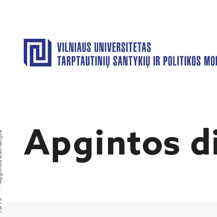
Apgintos di
ertacijos
PMI