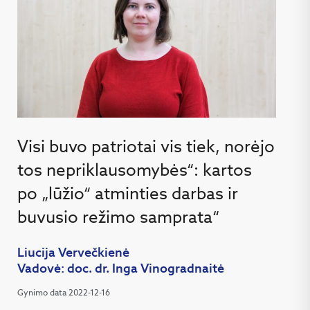
Visi buvo patriotai vis tiek, norėjo
tos nepriklausomybės“: kartos
po „lūžio“ atminties darbas ir
buvusio režimo samprata“
Liucija Vervečkienė
Vadovė: doc. dr. Inga Vinogradnaitė
Gynimo data 2022-12-16