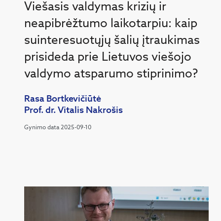
Viešasis valdymas krizių ir
neapibrėžtumo laikotarpiu: kaip
suinteresuotųjų šalių įtraukimas
prisideda prie Lietuvos viešojo
valdymo atsparumo stiprinimo?
Rasa Bortkevičiūtė
Prof. dr. Vitalis Nakrošis
Gynimo data 2025-09-10